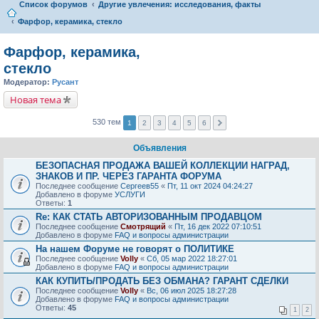
Список форумов
Другие увлечения: исследования, факты
Фарфор, керамика, стекло
Фарфор, керамика,
стекло
Модератор:
Русант
Новая тема
530 тем
1
2
3
4
5
6
Объявления
БЕЗОПАСНАЯ ПРОДАЖА ВАШЕЙ КОЛЛЕКЦИИ НАГРАД,
ЗНАКОВ И ПР. ЧЕРЕЗ ГАРАНТА ФОРУМА
Последнее сообщение
Сергеев55
«
Пт, 11 окт 2024 04:24:27
Добавлено в форуме
УСЛУГИ
Ответы:
1
Re: КАК СТАТЬ АВТОРИЗОВАННЫМ ПРОДАВЦОМ
Последнее сообщение
Смотрящий
«
Пт, 16 дек 2022 07:10:51
Добавлено в форуме
FAQ и вопросы администрации
На нашем Форуме не говорят о ПОЛИТИКЕ
Последнее сообщение
Volly
«
Сб, 05 мар 2022 18:27:01
Добавлено в форуме
FAQ и вопросы администрации
КАК КУПИТЬ/ПРОДАТЬ БЕЗ ОБМАНА? ГАРАНТ СДЕЛКИ
Последнее сообщение
Volly
«
Вс, 06 июл 2025 18:27:28
Добавлено в форуме
FAQ и вопросы администрации
Ответы:
45
1
2