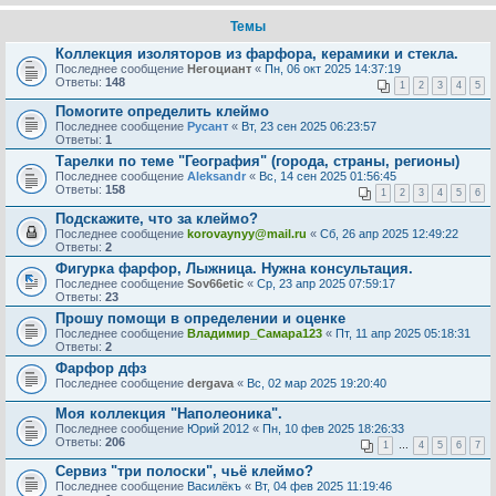
Темы
Коллекция изоляторов из фарфора, керамики и стекла.
Последнее сообщение
Негоциант
«
Пн, 06 окт 2025 14:37:19
Ответы:
148
1
2
3
4
5
Помогите определить клеймо
Последнее сообщение
Русант
«
Вт, 23 сен 2025 06:23:57
Ответы:
1
Тарелки по теме "География" (города, страны, регионы)
Последнее сообщение
Aleksandr
«
Вс, 14 сен 2025 01:56:45
Ответы:
158
1
2
3
4
5
6
Подскажите, что за клеймо?
Последнее сообщение
korovaynyy@mail.ru
«
Сб, 26 апр 2025 12:49:22
Ответы:
2
Фигурка фарфор, Лыжница. Нужна консультация.
Последнее сообщение
Sov66etic
«
Ср, 23 апр 2025 07:59:17
Ответы:
23
Прошу помощи в определении и оценке
Последнее сообщение
Владимир_Самара123
«
Пт, 11 апр 2025 05:18:31
Ответы:
2
Фарфор дфз
Последнее сообщение
dergava
«
Вс, 02 мар 2025 19:20:40
Моя коллекция "Наполеоника".
Последнее сообщение
Юрий 2012
«
Пн, 10 фев 2025 18:26:33
Ответы:
206
1
…
4
5
6
7
Сервиз "три полоски", чьё клеймо?
Последнее сообщение
Василёкъ
«
Вт, 04 фев 2025 11:19:46