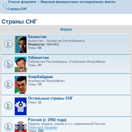
Список форумов
Мировая фалеристика: исследования, факты
Страны СНГ
Страны СНГ
Форум
Казахстан
Казахстан :: Қазақстан Республикасы
Модератор:
faleraKZ
Темы:
65
Узбекистан
Ўзбекистон Республикаси, O'zbekiston Respublikasi
Темы:
97
Азербайджан
Azərbaycan Respublikası
Темы:
33
Остальные страны СНГ
Темы:
11
Россия (с 1992 года)
Ордена, медали, значки и т.п. современной России
Переход в продажу
Темы:
258