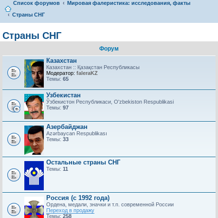
Список форумов
Мировая фалеристика: исследования, факты
Страны СНГ
Страны СНГ
Форум
Казахстан
Казахстан :: Қазақстан Республикасы
Модератор:
faleraKZ
Темы:
65
Узбекистан
Ўзбекистон Республикаси, O'zbekiston Respublikasi
Темы:
97
Азербайджан
Azərbaycan Respublikası
Темы:
33
Остальные страны СНГ
Темы:
11
Россия (с 1992 года)
Ордена, медали, значки и т.п. современной России
Переход в продажу
Темы:
258