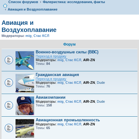
Список форумов
Фалеристика: исследования, факты
Авиация и Воздухоплавание
Авиация и
Воздухоплавание
Модераторы:
mig
,
Стас КСЛ
Форум
Военно-воздушные силы (ВВС)
Переход в продажу
Модераторы:
mig
,
Стас КСЛ
,
AIR-ZN
Темы:
84
Гражданская авиация
Переход в продажу
Модераторы:
mig
,
Стас КСЛ
,
AIR-ZN
,
Dude
Темы:
76
Авиакомпании
Модераторы:
mig
,
Стас КСЛ
,
AIR-ZN
,
Dude
Темы:
158
Авиационная промышленность
Модераторы:
mig
,
Стас КСЛ
,
AIR-ZN
Темы:
65