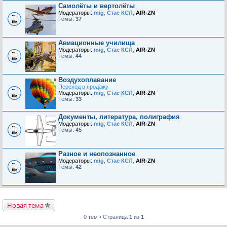
Самолёты и вертолёты
Модераторы:
mig
,
Стас КСЛ
,
AIR-ZN
Темы:
37
Авиационные училища
Модераторы:
mig
,
Стас КСЛ
,
AIR-ZN
Темы:
44
Воздухоплавание
Переход в продажу
Модераторы:
mig
,
Стас КСЛ
,
AIR-ZN
Темы:
33
Документы, литература, полиграфия
Модераторы:
mig
,
Стас КСЛ
,
AIR-ZN
Темы:
45
Разное и неопознанное
Модераторы:
mig
,
Стас КСЛ
,
AIR-ZN
Темы:
42
Новая тема
0 тем • Страница
1
из
1