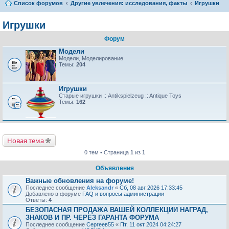
Список форумов
Другие увлечения: исследования, факты
Игрушки
Игрушки
Форум
Модели
Модели, Моделирование
Темы:
204
Игрушки
Старые игрушки :: Antikspielzeug :: Antique Toys
Темы:
162
Новая тема
0 тем • Страница
1
из
1
Объявления
Важные обновления на форуме!
Последнее сообщение
Aleksandr
«
Сб, 08 авг 2026 17:33:45
Добавлено в форуме
FAQ и вопросы администрации
Ответы:
4
БЕЗОПАСНАЯ ПРОДАЖА ВАШЕЙ КОЛЛЕКЦИИ НАГРАД,
ЗНАКОВ И ПР. ЧЕРЕЗ ГАРАНТА ФОРУМА
Последнее сообщение
Сергеев55
«
Пт, 11 окт 2024 04:24:27