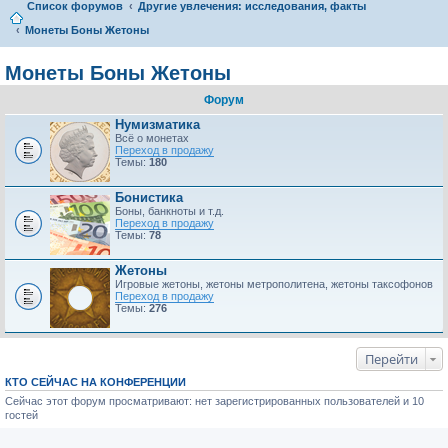
Список форумов
Другие увлечения: исследования, факты
Монеты Боны Жетоны
Монеты Боны Жетоны
Форум
Нумизматика
Всё о монетах
Переход в продажу
Темы:
180
Бонистика
Боны, банкноты и т.д.
Переход в продажу
Темы:
78
Жетоны
Игровые жетоны, жетоны метрополитена, жетоны таксофонов
Переход в продажу
Темы:
276
Перейти
КТО СЕЙЧАС НА КОНФЕРЕНЦИИ
Сейчас этот форум просматривают: нет зарегистрированных пользователей и 10
гостей