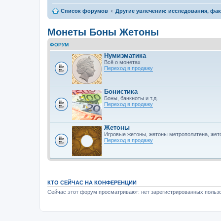
Список форумов
Другие увлечения: исследования, фа
Монеты Боны Жетоны
ФОРУМ
Нумизматика
Всё о монетах
Переход в продажу
Бонистика
Боны, банкноты и т.д.
Переход в продажу
Жетоны
Игровые жетоны, жетоны метрополитена, же
Переход в продажу
КТО СЕЙЧАС НА КОНФЕРЕНЦИИ
Сейчас этот форум просматривают: нет зарегистрированных пользо