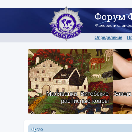
Форум 
Фалеристика.инф
Определение
Пр
Маляванки. Витебские
Заверш
расписные ковры
FAQ