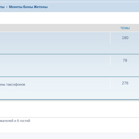
кты
Монеты Боны Жетоны
ТЕМЫ
180
78
276
тоны таксофонов
вателей и 6 гостей