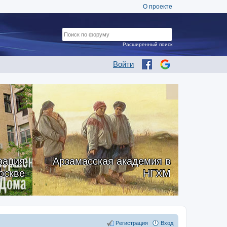
О проекте
Расширенный поиск
Войти
рация
Арзамасская академия в
оскве
НГХМ
Регистрация
Вход