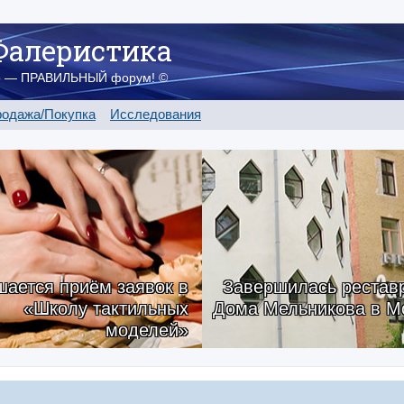
Фалеристика
о — ПРАВИЛЬНЫЙ форум! ©
одажа/Покупка
Исследования
ается приём заявок в
Завершилась рестав
«Школу тактильных
Дома Мельникова в М
моделей»