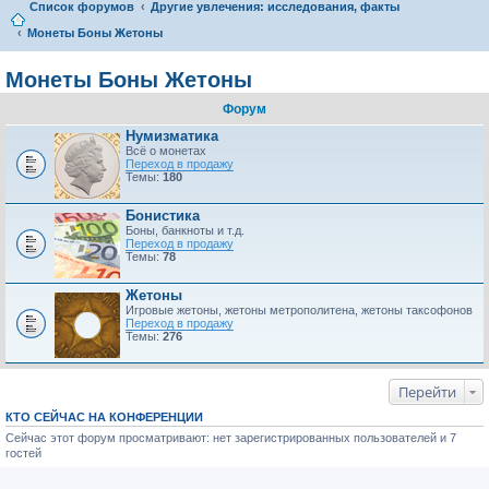
Список форумов
Другие увлечения: исследования, факты
Монеты Боны Жетоны
Монеты Боны Жетоны
Форум
Нумизматика
Всё о монетах
Переход в продажу
Темы:
180
Бонистика
Боны, банкноты и т.д.
Переход в продажу
Темы:
78
Жетоны
Игровые жетоны, жетоны метрополитена, жетоны таксофонов
Переход в продажу
Темы:
276
Перейти
КТО СЕЙЧАС НА КОНФЕРЕНЦИИ
Сейчас этот форум просматривают: нет зарегистрированных пользователей и 7
гостей