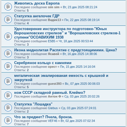
Живопись доска Европа
Последнее сообщение
sim sim
«
Вт, 23 дек 2025 08:21:24
Ответы:
5
Статуэтка ангелочек ГДР
Последнее сообщение
Вадик13
«
Пн, 22 дек 2025 08:19:14
Ответы:
4
Удостоверение инструктора по подготовке-"Юных
Ворошиловских стрелков" и "Ворошиловских стрелков-1
ступени"ОСОАВИХИМ 1938
Последнее сообщение
E5B5
«
Чт, 18 дек 2025 00:53:44
Ответы:
3
Икона меднолитая Распятие с предстоящимими. Цена?
Последнее сообщение
Ясавей
«
Вт, 16 дек 2025 14:38:06
Ответы:
3
Серебряное кольцо с камнями
Последнее сообщение
орест
«
Пн, 15 дек 2025 14:16:04
Ответы:
2
металическая эмалированая емкость с крышкой и
закруткой
Последнее сообщение
guest393
«
Вс, 07 дек 2025 00:06:03
Ответы:
5
нож СССР складной рамный. Клеймо?
Последнее сообщение
Антон Ф
«
Ср, 03 дек 2025 20:02:26
Статуэтка "Лошадка"
Последнее сообщение
Glebus
«
Ср, 03 дек 2025 07:24:01
Ответы:
2
Что за предмет? Пчела, бронза.
Последнее сообщение
VEF46
«
Вт, 02 дек 2025 07:02:34
Ответы:
7