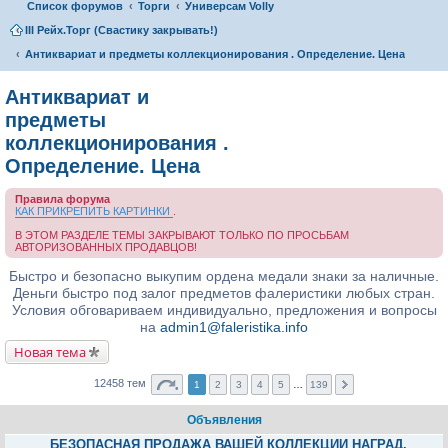
Список форумов
Торги
Универсам Volly
III Рейх.Торг (Свастику закрывать!)
Антиквариат и предметы коллекционирования . Определение. Цена
Антиквариат и
предметы
коллекционирования .
Определение. Цена
Правила форума
КАК ПРИКРЕПИТЬ КАРТИНКИ
.
В ЭТОМ РАЗДЕЛЕ ТЕМЫ ЗАКРЫВАЮТ ТОЛЬКО ПО ПРОСЬБАМ
АВТОРИЗОВАННЫХ ПРОДАВЦОВ!
Быстро и безопасно выкупим ордена медали знаки за наличные.
Деньги быстро под залог предметов фалеристики любых стран.
Условия обговариваем индивидуально, предложения и вопросы
на
admin1@faleristika.info
Новая тема
12458 тем
1
2
3
4
5
…
139
Объявления
БЕЗОПАСНАЯ ПРОДАЖА ВАШЕЙ КОЛЛЕКЦИИ НАГРАД,