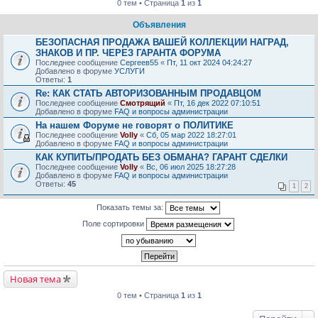
0 тем • Страница
1
из
1
Объявления
БЕЗОПАСНАЯ ПРОДАЖА ВАШЕЙ КОЛЛЕКЦИИ НАГРАД,
ЗНАКОВ И ПР. ЧЕРЕЗ ГАРАНТА ФОРУМА
Последнее сообщение
Сергеев55
«
Пт, 11 окт 2024 04:24:27
Добавлено в форуме
УСЛУГИ
Ответы:
1
Re: КАК СТАТЬ АВТОРИЗОВАННЫМ ПРОДАВЦОМ
Последнее сообщение
Смотрящий
«
Пт, 16 дек 2022 07:10:51
Добавлено в форуме
FAQ и вопросы администрации
На нашем Форуме не говорят о ПОЛИТИКЕ
Последнее сообщение
Volly
«
Сб, 05 мар 2022 18:27:01
Добавлено в форуме
FAQ и вопросы администрации
КАК КУПИТЬ/ПРОДАТЬ БЕЗ ОБМАНА? ГАРАНТ СДЕЛКИ
Последнее сообщение
Volly
«
Вс, 06 июл 2025 18:27:28
Добавлено в форуме
FAQ и вопросы администрации
Ответы:
45
1
2
Показать темы за:
Поле сортировки
Новая тема
0 тем • Страница
1
из
1