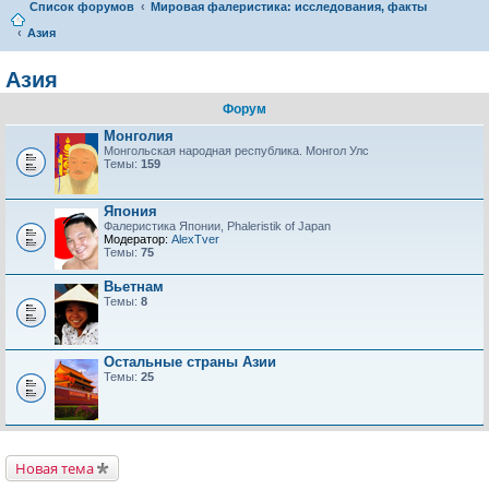
Список форумов
Мировая фалеристика: исследования, факты
Азия
Азия
Форум
Монголия
Монгольская народная республика. Монгол Улс
Темы:
159
Япония
Фалеристика Японии, Phaleristik of Japan
Модератор:
AlexTver
Темы:
75
Вьетнам
Темы:
8
Остальные страны Азии
Темы:
25
Новая тема