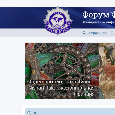
Форум 
Фалеристика.инф
Определение
Пр
Орден протектората Тунис -
Nishan Iftikar, колониальная
Франция
FAQ