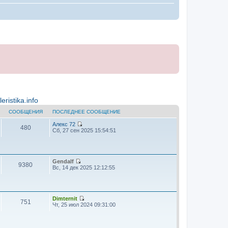
ristika.info
СООБЩЕНИЯ
ПОСЛЕДНЕЕ СООБЩЕНИЕ
Алекс 72
480
П
Сб, 27 сен 2025 15:54:51
е
р
е
й
т
Gendalf
9380
и
П
Вс, 14 дек 2025 12:12:55
к
е
п
р
о
е
с
й
л
т
Dimternit
751
е
и
П
Чт, 25 июл 2024 09:31:00
д
к
е
н
п
р
е
о
е
м
с