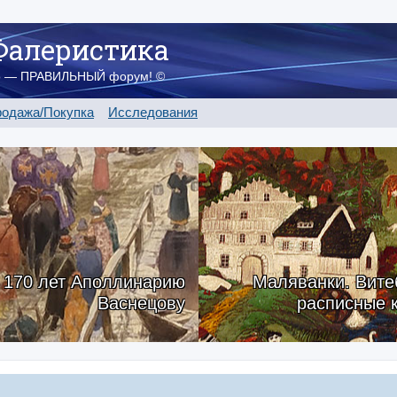
Фалеристика
о — ПРАВИЛЬНЫЙ форум! ©
одажа/Покупка
Исследования
170 лет Аполлинарию
Маляванки. Вите
Васнецову
расписные 