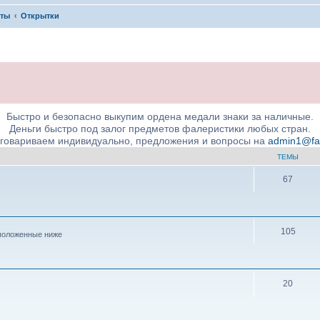
кты
Открытки
Быстро и безопасно выкупим ордена медали знаки за наличные.
Деньги быстро под залог предметов фалеристики любых стран.
бговариваем индивидуально, предложения и вопросы на
admin1@fale
ТЕМЫ
67
105
положенные ниже
20