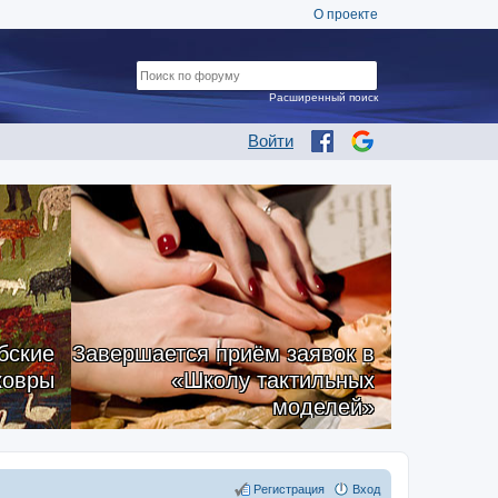
О проекте
Расширенный поиск
Войти
бские
Завершается приём заявок в
ковры
«Школу тактильных
моделей»
Регистрация
Вход