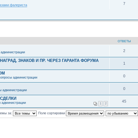
7
лазами фалериста
ОТВЕТЫ
2
 администрации
АГРАД, ЗНАКОВ И ПР. ЧЕРЕЗ ГАРАНТА ФОРУМА
1
ОМ
0
вопросы администрации
0
ы администрации
 СДЕЛКИ
45
ы администрации
1
2
темы за:
Поле сортировки