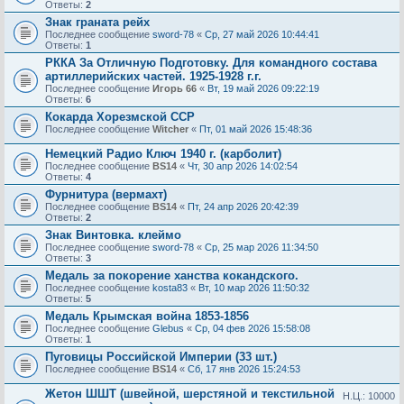
Ответы:
2
Знак граната рейх
Последнее сообщение
sword-78
«
Ср, 27 май 2026 10:44:41
Ответы:
1
РККА За Отличную Подготовку. Для командного состава
артиллерийских частей. 1925-1928 г.г.
Последнее сообщение
Игорь 66
«
Вт, 19 май 2026 09:22:19
Ответы:
6
Кокарда Хорезмской ССР
Последнее сообщение
Witcher
«
Пт, 01 май 2026 15:48:36
Немецкий Радио Ключ 1940 г. (карболит)
Последнее сообщение
BS14
«
Чт, 30 апр 2026 14:02:54
Ответы:
4
Фурнитура (вермахт)
Последнее сообщение
BS14
«
Пт, 24 апр 2026 20:42:39
Ответы:
2
Знак Винтовка. клеймо
Последнее сообщение
sword-78
«
Ср, 25 мар 2026 11:34:50
Ответы:
3
Медаль за покорение ханства кокандского.
Последнее сообщение
kosta83
«
Вт, 10 мар 2026 11:50:32
Ответы:
5
Медаль Крымская война 1853-1856
Последнее сообщение
Glebus
«
Ср, 04 фев 2026 15:58:08
Ответы:
1
Пуговицы Российской Империи (33 шт.)
Последнее сообщение
BS14
«
Сб, 17 янв 2026 15:24:53
Жетон ШШТ (швейной, шерстяной и текстильной
Н.Ц.: 10000