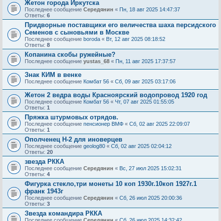
Жетон города Иркутска
Последнее сообщение
Середянин
«
Пн, 18 авг 2025 14:47:37
Ответы:
6
Придворные поставщики его величества шаха персидского
Семенов с сыновьями в Москве
Последнее сообщение
boroda
«
Вт, 12 авг 2025 08:18:52
Ответы:
8
Копанина скобы ружейные?
Последнее сообщение
yustas_68
«
Пн, 11 авг 2025 17:37:57
Знак КИМ в венке
Последнее сообщение
Комбат 56
«
Сб, 09 авг 2025 03:17:06
Жетон 2 ведра воды Красноярский водопровод 1920 год
Последнее сообщение
Комбат 56
«
Чт, 07 авг 2025 01:55:05
Ответы:
1
Пряжка штурмовых отрядов.
Последнее сообщение
пенсионер ВМФ
«
Сб, 02 авг 2025 22:09:07
Ответы:
1
Ополченец Н-2 для иноверцев
Последнее сообщение
geolog80
«
Сб, 02 авг 2025 02:04:12
Ответы:
20
звезда РККА
Последнее сообщение
Середянин
«
Вс, 27 июл 2025 15:02:31
Ответы:
4
Фигурка стекло,три монеты 10 коп 1930г.10коп 1927г.1
франк 1943г
Последнее сообщение
Середянин
«
Сб, 26 июл 2025 20:00:36
Ответы:
3
Звезда командира РККА
Последнее сообщение
Середянин
«
Сб, 26 июл 2025 14:32:42