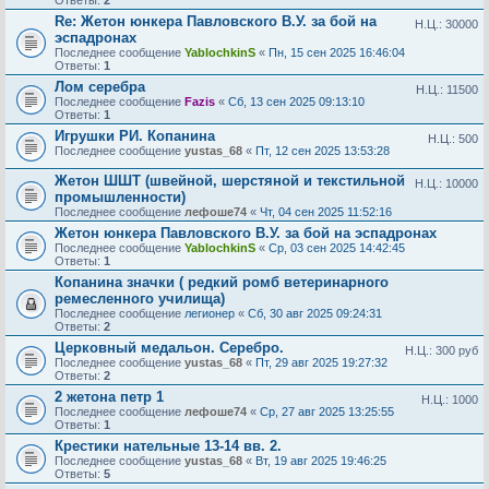
Ответы:
2
Re: Жетон юнкера Павловского В.У. за бой на
Н.Ц.: 30000
эспадронах
Последнее сообщение
YablochkinS
«
Пн, 15 сен 2025 16:46:04
Ответы:
1
Лом серебра
Н.Ц.: 11500
Последнее сообщение
Fazis
«
Сб, 13 сен 2025 09:13:10
Ответы:
1
Игрушки РИ. Копанина
Н.Ц.: 500
Последнее сообщение
yustas_68
«
Пт, 12 сен 2025 13:53:28
Жетон ШШТ (швейной, шерстяной и текстильной
Н.Ц.: 10000
промышленности)
Последнее сообщение
лефоше74
«
Чт, 04 сен 2025 11:52:16
Жетон юнкера Павловского В.У. за бой на эспадронах
Последнее сообщение
YablochkinS
«
Ср, 03 сен 2025 14:42:45
Ответы:
1
Копанина значки ( редкий ромб ветеринарного
ремесленного училища)
Последнее сообщение
легионер
«
Сб, 30 авг 2025 09:24:31
Ответы:
2
Церковный медальон. Серебро.
Н.Ц.: 300 руб
Последнее сообщение
yustas_68
«
Пт, 29 авг 2025 19:27:32
Ответы:
2
2 жетона петр 1
Н.Ц.: 1000
Последнее сообщение
лефоше74
«
Ср, 27 авг 2025 13:25:55
Ответы:
1
Крестики нательные 13-14 вв. 2.
Последнее сообщение
yustas_68
«
Вт, 19 авг 2025 19:46:25
Ответы:
5