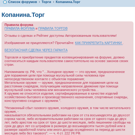
Список форумов
Торги
Копанина.Торг
Копанина.Торг
Правила форума
ПРАВИЛА ФОРУМА
и
ПРАВИЛА ТОРГОВ
Отзывы о сделках и Рейтинг доступны Авторизованным пользователям!
Изображения не прицепляются? Прочитайте:
КАК ПРИКРЕПИТЬ КАРТИНКИ
.
БЕЗОПАСНАЯ СДЕЛКА ЧЕРЕЗ ГАРАНТА
Торговля и приобретение предметов коллекционирования на форуме, должно
соотноситься каждым пользователем самостоятельно на основе законов своих
стран.
Напоминаем гр. РФ, что "…Холодное оружие — это оружие, предназначенное
для поражения цели при помощи мускульной силы человека при
непосредственном контакте с объектом поражения;
Метательное оружие — оружие, предназначенное для поражения цели на
расстоянии снарядом, получающим направленное движение при помощи
мускульной силы человека или механического устройства…
К оружию не относятся изделия, сертифицированные в качестве изделий
хозяйственно-бытового и производственного назначения, спортивные снаряды,
конструктивно сходные с оружием.".
"Незаконный сбыт газового оружия, холодного оружия, в том числе метательного
оружия, -
наказывается обязательными работами на срок от ста восьмидесяти до двухсот
сорока часов, либо исправительными работами на срок от одного года до двух
лет, либо арестом на срок от трех до шести месяцев, либо лишением свободы на
срок до двух лет со штрафом в размере до восьмидесяти тысяч рублей или в
размере заработной платы или иного дохода осуждённого за период до шести
месяцев либо без такового". — ч. 4 ст. 222 УК РФ.