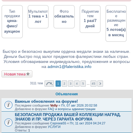
Тип
Мультилот
Фото
Поднятие
Бесплатно
продажи
тем
е
1 тема = 1
обязатель
размещен
цена-
1 раз/7
лот
но
ие
фикс/
дней
5 лотов(а)
аукцион
в месяц
Быстро и безопасно выкупим ордена медали знаки за наличные.
Деньги быстро под залог предметов фалеристики любых стран.
Условия обговариваем индивидуально, предложения и вопросы
на
admin1@faleristika.info
Новая тема
3111 тем
1
2
3
4
5
…
45
Объявления
Важные обновления на форуме!
Последнее сообщение
Volly
«
Пт, 07 авг 2026 20:02:58
Добавлено в форуме
FAQ и вопросы администрации
БЕЗОПАСНАЯ ПРОДАЖА ВАШЕЙ КОЛЛЕКЦИИ НАГРАД,
ЗНАКОВ И ПР. ЧЕРЕЗ ГАРАНТА ФОРУМА
Последнее сообщение
Сергеев55
«
Пт, 11 окт 2024 04:24:27
Добавлено в форуме
УСЛУГИ
Ответы:
1