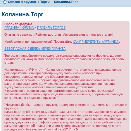
Список форумов
Торги
Копанина.Торг
Копанина.Торг
Правила форума
ПРАВИЛА ФОРУМА
и
ПРАВИЛА ТОРГОВ
Отзывы о сделках и Рейтинг доступны Авторизованным пользователям!
Изображения не прицепляются? Прочитайте:
КАК ПРИКРЕПИТЬ КАРТИНКИ
.
БЕЗОПАСНАЯ СДЕЛКА ЧЕРЕЗ ГАРАНТА
Торговля и приобретение предметов коллекционирования на форуме, должно
соотноситься каждым пользователем самостоятельно на основе законов своих
стран.
Напоминаем гр. РФ, что "…Холодное оружие — это оружие, предназначенное
для поражения цели при помощи мускульной силы человека при
непосредственном контакте с объектом поражения;
Метательное оружие — оружие, предназначенное для поражения цели на
расстоянии снарядом, получающим направленное движение при помощи
мускульной силы человека или механического устройства…
К оружию не относятся изделия, сертифицированные в качестве изделий
хозяйственно-бытового и производственного назначения, спортивные снаряды,
конструктивно сходные с оружием.".
"Незаконный сбыт газового оружия, холодного оружия, в том числе метательного
оружия, -
наказывается обязательными работами на срок от ста восьмидесяти до двухсот
сорока часов, либо исправительными работами на срок от одного года до двух
лет, либо арестом на срок от трех до шести месяцев, либо лишением свободы на
срок до двух лет со штрафом в размере до восьмидесяти тысяч рублей или в
размере заработной платы или иного дохода осуждённого за период до шести
месяцев либо без такового". — ч. 4 ст. 222 УК РФ.