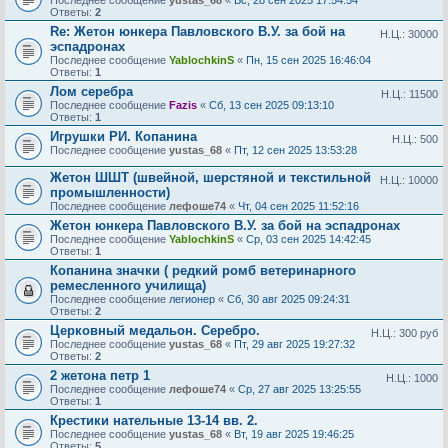
Последнее сообщение
yustas_68
«
Вс, 28 сен 2025 17:54:54
Ответы:
2
Re: Жетон юнкера Павловского В.У. за бой на
Н.Ц.: 30000
эспадронах
Последнее сообщение
YablochkinS
«
Пн, 15 сен 2025 16:46:04
Ответы:
1
Лом серебра
Н.Ц.: 11500
Последнее сообщение
Fazis
«
Сб, 13 сен 2025 09:13:10
Ответы:
1
Игрушки РИ. Копанина
Н.Ц.: 500
Последнее сообщение
yustas_68
«
Пт, 12 сен 2025 13:53:28
Жетон ШШТ (швейной, шерстяной и текстильной
Н.Ц.: 10000
промышленности)
Последнее сообщение
лефоше74
«
Чт, 04 сен 2025 11:52:16
Жетон юнкера Павловского В.У. за бой на эспадронах
Последнее сообщение
YablochkinS
«
Ср, 03 сен 2025 14:42:45
Ответы:
1
Копанина значки ( редкий ромб ветеринарного
ремесленного училища)
Последнее сообщение
легионер
«
Сб, 30 авг 2025 09:24:31
Ответы:
2
Церковный медальон. Серебро.
Н.Ц.: 300 руб
Последнее сообщение
yustas_68
«
Пт, 29 авг 2025 19:27:32
Ответы:
2
2 жетона петр 1
Н.Ц.: 1000
Последнее сообщение
лефоше74
«
Ср, 27 авг 2025 13:25:55
Ответы:
1
Крестики нательные 13-14 вв. 2.
Последнее сообщение
yustas_68
«
Вт, 19 авг 2025 19:46:25
Ответы:
5