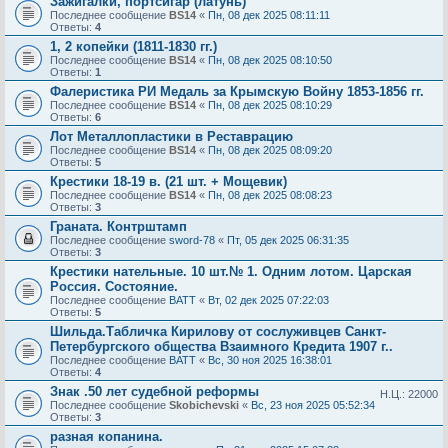
Зажигалки, портсигар (латунь)
Последнее сообщение
BS14
«
Пн, 08 дек 2025 08:11:11
Ответы:
4
1, 2 копейки (1811-1830 гг.)
Последнее сообщение
BS14
«
Пн, 08 дек 2025 08:10:50
Ответы:
1
Фалеристика РИ Медаль за Крымскую Войну 1853-1856 гг.
Последнее сообщение
BS14
«
Пн, 08 дек 2025 08:10:29
Ответы:
6
Лот Металлопластики в Реставрацию
Последнее сообщение
BS14
«
Пн, 08 дек 2025 08:09:20
Ответы:
5
Крестики 18-19 в. (21 шт. + Мощевик)
Последнее сообщение
BS14
«
Пн, 08 дек 2025 08:08:23
Ответы:
3
Граната. Контрштамп
Последнее сообщение
sword-78
«
Пт, 05 дек 2025 06:31:35
Ответы:
3
Крестики нательные. 10 шт.№ 1. Одним лотом. Царская
Россия. Состояние.
Последнее сообщение
BATT
«
Вт, 02 дек 2025 07:22:03
Ответы:
5
Шильда.Табличка Кирилову от сослуживцев Санкт-
Петербургского общества Взаимного Кредита 1907 г..
Последнее сообщение
BATT
«
Вс, 30 ноя 2025 16:38:01
Ответы:
4
Знак .50 лет судебной реформы
Н.Ц.: 22000
Последнее сообщение
Skobichevski
«
Вс, 23 ноя 2025 05:52:34
Ответы:
3
разная копанина.