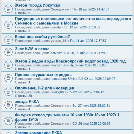
Жетон города Иркутска
Последнее сообщение
Середянин
«
Пн, 18 авг 2025 14:47:37
Ответы:
6
Придворные поставщики его величества шаха персидского
Семенов с сыновьями в Москве
Последнее сообщение
boroda
«
Вт, 12 авг 2025 08:18:52
Ответы:
8
Копанина скобы ружейные?
Последнее сообщение
yustas_68
«
Пн, 11 авг 2025 17:37:57
Знак КИМ в венке
Последнее сообщение
Комбат 56
«
Сб, 09 авг 2025 03:17:06
Жетон 2 ведра воды Красноярский водопровод 1920 год
Последнее сообщение
Комбат 56
«
Чт, 07 авг 2025 01:55:05
Ответы:
1
Пряжка штурмовых отрядов.
Последнее сообщение
пенсионер ВМФ
«
Сб, 02 авг 2025 22:09:07
Ответы:
1
Ополченец Н-2 для иноверцев
Последнее сообщение
geolog80
«
Сб, 02 авг 2025 02:04:12
Ответы:
20
звезда РККА
Последнее сообщение
Середянин
«
Вс, 27 июл 2025 15:02:31
Ответы:
4
Фигурка стекло,три монеты 10 коп 1930г.10коп 1927г.1
франк 1943г
Последнее сообщение
Середянин
«
Сб, 26 июл 2025 20:00:36
Ответы:
3
Звезда командира РККА