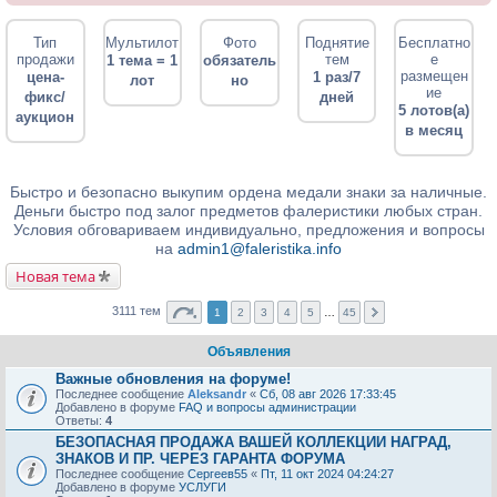
Тип
Мультилот
Фото
Поднятие
Бесплатно
продажи
тем
е
1 тема = 1
обязатель
размещен
цена-
1 раз/7
лот
но
ие
фикс/
дней
5 лотов(а)
аукцион
в месяц
Быстро и безопасно выкупим ордена медали знаки за наличные.
Деньги быстро под залог предметов фалеристики любых стран.
Условия обговариваем индивидуально, предложения и вопросы
на
admin1@faleristika.info
Новая тема
3111 тем
1
2
3
4
5
…
45
Объявления
Важные обновления на форуме!
Последнее сообщение
Aleksandr
«
Сб, 08 авг 2026 17:33:45
Добавлено в форуме
FAQ и вопросы администрации
Ответы:
4
БЕЗОПАСНАЯ ПРОДАЖА ВАШЕЙ КОЛЛЕКЦИИ НАГРАД,
ЗНАКОВ И ПР. ЧЕРЕЗ ГАРАНТА ФОРУМА
Последнее сообщение
Сергеев55
«
Пт, 11 окт 2024 04:24:27
Добавлено в форуме
УСЛУГИ