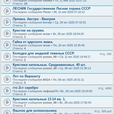
Последнее сообщение
zeoma
«
Пт, 21 ноя 2025 15:07:33
Ответы:
24
ЛЕСНИК Государственная Лесная охрана СССР
Последнее сообщение
Pioner
«
Вт, 11 ноя 2025 07:16:12
Пряжка. Австро - Венгрия
Последнее сообщение
boroda
«
Ср, 29 окт 2025 07:42:01
Ответы:
1
Крестик на оружие.
Последнее сообщение
анзак
«
Вт, 28 окт 2025 18:54:20
Ответы:
1
Гайка от царского знака.
Последнее сообщение
анзак
«
Пн, 20 окт 2025 10:35:46
Ответы:
4
Колодки для медалей тяжелые СССР.
Н.Ц.: 300
Последнее сообщение
yustas_68
«
Сб, 11 окт 2025 19:49:17
Ответы:
2
Крестики нательные. Средневековье. 40 шт.
Последнее сообщение
yustas_68
«
Ср, 08 окт 2025 21:38:13
Ответы:
9
Лот по Вермахту
Последнее сообщение
BS14
«
Пн, 06 окт 2025 18:31:11
Ответы:
5
гто 2ст серебро
Н.Ц.: 4000
Последнее сообщение
лефоше74
«
Вс, 28 сен 2025 19:24:50
Ответы:
5
Крестики нательные 13-14 вв. 1.
Последнее сообщение
yustas_68
«
Вс, 28 сен 2025 17:55:43
Ответы:
7
Язычок для колокольчика
Н.Ц.: 300 руб