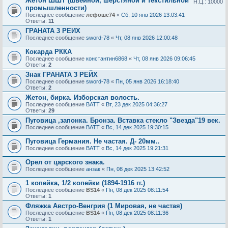
Жетон ШШТ (швейной, шерстяной и текстильной
Н.Ц.: 10000
промышленности)
Последнее сообщение
лефоше74
«
Сб, 10 янв 2026 13:03:41
Ответы:
11
ГРАНАТА 3 РЕИХ
Последнее сообщение
sword-78
«
Чт, 08 янв 2026 12:00:48
Кокарда РККА
Последнее сообщение
константин6868
«
Чт, 08 янв 2026 09:06:45
Ответы:
2
Знак ГРАНАТА 3 РЕЙХ
Последнее сообщение
sword-78
«
Пн, 05 янв 2026 16:18:40
Ответы:
2
Жетон, бирка. Изборская волость.
Последнее сообщение
BATT
«
Вт, 23 дек 2025 04:36:27
Ответы:
29
Пуговица ,запонка. Бронза. Вставка стекло "Звезда"19 век.
Последнее сообщение
BATT
«
Вс, 14 дек 2025 19:30:15
Пуговица Германия. Не частая. Д- 20мм..
Последнее сообщение
BATT
«
Вс, 14 дек 2025 19:21:31
Орел от царского знака.
Последнее сообщение
анзак
«
Пн, 08 дек 2025 13:42:52
1 копейка, 1/2 копейки (1894-1916 гг.)
Последнее сообщение
BS14
«
Пн, 08 дек 2025 08:11:54
Ответы:
1
Фляжка Австро-Венгрия (1 Мировая, не частая)
Последнее сообщение
BS14
«
Пн, 08 дек 2025 08:11:36
Ответы:
1