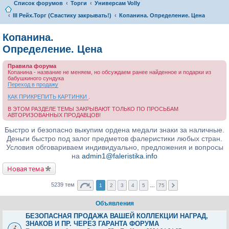
Список форумов
Торги
Универсам Volly
III Рейх.Торг (Свастику закрывать!)
Копанина. Определение. Цена
Копанина.
Определение. Цена
Правила форума
Копанина - название не меняем, но обсуждаем ранее найденное и подарки из
бабушкиного сундука
Переход в продажу
КАК ПРИКРЕПИТЬ КАРТИНКИ
.
В ЭТОМ РАЗДЕЛЕ ТЕМЫ ЗАКРЫВАЮТ ТОЛЬКО ПО ПРОСЬБАМ
АВТОРИЗОВАННЫХ ПРОДАВЦОВ!
Быстро и безопасно выкупим ордена медали знаки за наличные.
Деньги быстро под залог предметов фалеристики любых стран.
Условия обговариваем индивидуально, предложения и вопросы
на
admin1@faleristika.info
Новая тема
5239 тем
1
2
3
4
5
…
75
Объявления
БЕЗОПАСНАЯ ПРОДАЖА ВАШЕЙ КОЛЛЕКЦИИ НАГРАД,
ЗНАКОВ И ПР. ЧЕРЕЗ ГАРАНТА ФОРУМА