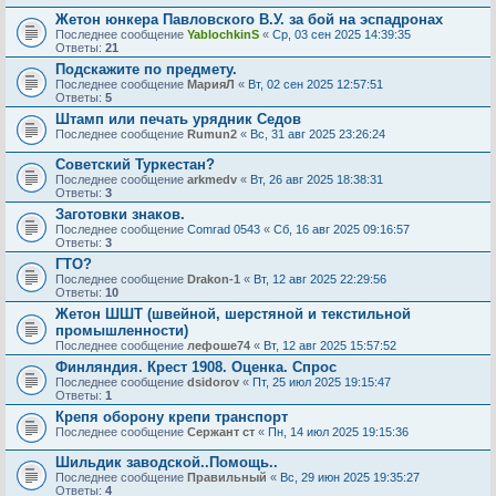
Жетон юнкера Павловского В.У. за бой на эспадронах
Последнее сообщение
YablochkinS
«
Ср, 03 сен 2025 14:39:35
Ответы:
21
Подскажите по предмету.
Последнее сообщение
МарияЛ
«
Вт, 02 сен 2025 12:57:51
Ответы:
5
Штамп или печать урядник Седов
Последнее сообщение
Rumun2
«
Вс, 31 авг 2025 23:26:24
Советский Туркестан?
Последнее сообщение
arkmedv
«
Вт, 26 авг 2025 18:38:31
Ответы:
3
Заготовки знаков.
Последнее сообщение
Comrad 0543
«
Сб, 16 авг 2025 09:16:57
Ответы:
3
ГТО?
Последнее сообщение
Drakon-1
«
Вт, 12 авг 2025 22:29:56
Ответы:
10
Жетон ШШТ (швейной, шерстяной и текстильной
промышленности)
Последнее сообщение
лефоше74
«
Вт, 12 авг 2025 15:57:52
Финляндия. Крест 1908. Оценка. Спрос
Последнее сообщение
dsidorov
«
Пт, 25 июл 2025 19:15:47
Ответы:
1
Крепя оборону крепи транспорт
Последнее сообщение
Сержант ст
«
Пн, 14 июл 2025 19:15:36
Шильдик заводской..Помощь..
Последнее сообщение
Правильный
«
Вс, 29 июн 2025 19:35:27
Ответы:
4