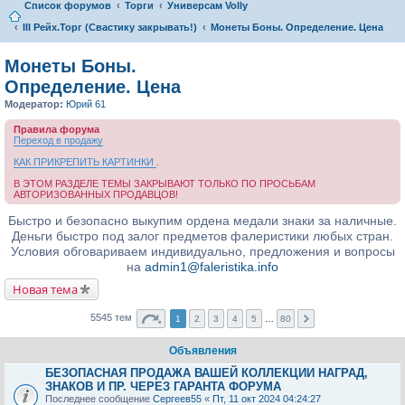
Список форумов
Торги
Универсам Volly
III Рейх.Торг (Свастику закрывать!)
Монеты Боны. Определение. Цена
Монеты Боны.
Определение. Цена
Модератор:
Юрий 61
Правила форума
Переход в продажу
КАК ПРИКРЕПИТЬ КАРТИНКИ
.
В ЭТОМ РАЗДЕЛЕ ТЕМЫ ЗАКРЫВАЮТ ТОЛЬКО ПО ПРОСЬБАМ
АВТОРИЗОВАННЫХ ПРОДАВЦОВ!
Быстро и безопасно выкупим ордена медали знаки за наличные.
Деньги быстро под залог предметов фалеристики любых стран.
Условия обговариваем индивидуально, предложения и вопросы
на
admin1@faleristika.info
Новая тема
5545 тем
1
2
3
4
5
…
80
Объявления
БЕЗОПАСНАЯ ПРОДАЖА ВАШЕЙ КОЛЛЕКЦИИ НАГРАД,
ЗНАКОВ И ПР. ЧЕРЕЗ ГАРАНТА ФОРУМА
Последнее сообщение
Сергеев55
«
Пт, 11 окт 2024 04:24:27