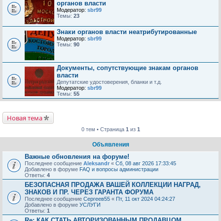
органов власти
Модератор:
sbr99
Темы:
23
Знаки органов власти неатрибутированные
Модератор:
sbr99
Темы:
90
Документы, сопутствующие знакам органов
власти
Депутатские удостоверения, бланки и т.д.
Модератор:
sbr99
Темы:
55
Новая тема
0 тем • Страница
1
из
1
Объявления
Важные обновления на форуме!
Последнее сообщение
Aleksandr
«
Сб, 08 авг 2026 17:33:45
Добавлено в форуме
FAQ и вопросы администрации
Ответы:
4
БЕЗОПАСНАЯ ПРОДАЖА ВАШЕЙ КОЛЛЕКЦИИ НАГРАД,
ЗНАКОВ И ПР. ЧЕРЕЗ ГАРАНТА ФОРУМА
Последнее сообщение
Сергеев55
«
Пт, 11 окт 2024 04:24:27
Добавлено в форуме
УСЛУГИ
Ответы:
1
Re: КАК СТАТЬ АВТОРИЗОВАННЫМ ПРОДАВЦОМ