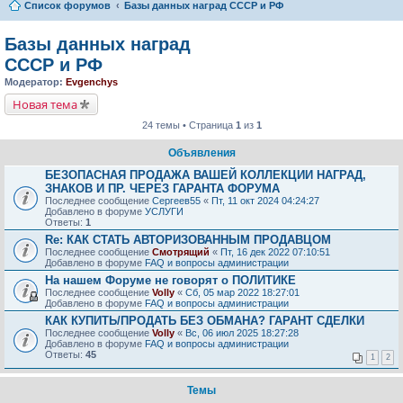
Список форумов
Базы данных наград СССР и РФ
Базы данных наград
СССР и РФ
Модератор:
Evgenchys
Новая тема
24 темы • Страница
1
из
1
Объявления
БЕЗОПАСНАЯ ПРОДАЖА ВАШЕЙ КОЛЛЕКЦИИ НАГРАД,
ЗНАКОВ И ПР. ЧЕРЕЗ ГАРАНТА ФОРУМА
Последнее сообщение
Сергеев55
«
Пт, 11 окт 2024 04:24:27
Добавлено в форуме
УСЛУГИ
Ответы:
1
Re: КАК СТАТЬ АВТОРИЗОВАННЫМ ПРОДАВЦОМ
Последнее сообщение
Смотрящий
«
Пт, 16 дек 2022 07:10:51
Добавлено в форуме
FAQ и вопросы администрации
На нашем Форуме не говорят о ПОЛИТИКЕ
Последнее сообщение
Volly
«
Сб, 05 мар 2022 18:27:01
Добавлено в форуме
FAQ и вопросы администрации
КАК КУПИТЬ/ПРОДАТЬ БЕЗ ОБМАНА? ГАРАНТ СДЕЛКИ
Последнее сообщение
Volly
«
Вс, 06 июл 2025 18:27:28
Добавлено в форуме
FAQ и вопросы администрации
Ответы:
45
1
2
Темы