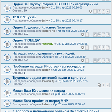
Орден За Службу Родине в ВС СССР - награжденные
Последнее сообщение
jujly
«
Ср, 18 мар 2026 00:56:03
Ответы:
99
1
2
3
4
12.8.1991 укза?
Последнее сообщение
jujly
«
Ср, 18 мар 2026 00:48:17
Орден Трудового Красного Знамени
Последнее сообщение
серёга че
«
Чт, 01 янв 2026 12:25:14
Ответы:
510
1
…
15
16
17
18
Орден "ПОБЕДА"
Последнее сообщение
Veteran7
«
Ср, 17 дек 2025 07:05:56
Ответы:
287
1
…
7
8
9
10
Награды, пострадавшие от рук людей.
Последнее сообщение
Айленд
«
Вс, 14 сен 2025 15:20:39
Ответы:
414
1
…
11
12
13
14
Пробитые награды Иностранных государств
Последнее сообщение
kshen
«
Ср, 27 авг 2025 17:34:22
Ответы:
1
Трудовые ордена деятелей науки и культуры
Последнее сообщение
Роман Д.
«
Вт, 05 авг 2025 21:27:25
Ответы:
51
1
2
Малая База Югославских наград
Последнее сообщение
kshen
«
Ср, 09 июл 2025 14:07:19
Малая База пробитых наград МНР
Последнее сообщение
kshen
«
Ср, 25 июн 2025 12:57:48
К вопросу о награждении орденом За службу Родине.