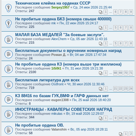
Технические клейма на орденах СССР
Последнее сообщение
Sergey1957
«
Ср, 24 июн 2026 21:25:44
Ответы:
247
1
…
6
7
8
9
Не пробитые ордена БКЗ (номера свыше 400000)
Последнее сообщение
mk
«
Пн, 22 июн 2026 15:24:17
Ответы:
225
1
…
5
6
7
8
МАЛАЯ БАЗА МЕДАЛЕЙ "За боевые заслуги".
Последнее сообщение
AlехChem
«
Ср, 05 авг 2026 11:43:16
Ответы:
215
1
…
5
6
7
8
Бесплатные документы о вручении номерных наград
Последнее сообщение
Роман Д.
«
Вт, 04 авг 2026 17:47:34
Ответы:
24
Не пробитые ордена КЗ (номера выше три миллиона)
Последнее сообщение
1i5i9i1
«
Пт, 31 июл 2026 19:21:38
Ответы:
2100
1
…
68
69
70
71
Бесплатная литература для всех
Последнее сообщение
Ostfront
«
Чт, 30 июл 2026 11:30:46
Ответы:
719
1
…
21
22
23
24
КЗ 88416 по базам ГУК,ВМФ и ГАРФ данных нет
Последнее сообщение
eugen1308
«
Пн, 25 май 2026 18:40:20
Ответы:
8
ИНОСТРАНЦЫ - КАВАЛЕРЫ СОВЕТСКИХ НАГРАД
Последнее сообщение
mikulas
«
Вт, 19 май 2026 12:29:07
Ответы:
344
1
…
9
10
11
12
Не пробитые ордена ОВ.
Последнее сообщение
Valanshin
«
Вс, 05 апр 2026 18:28:11
Ответы:
58
1
2