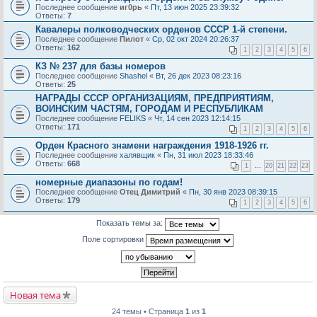
Последнее сообщение
иг0рь
«
Пт, 13 июн 2025 23:39:32
Ответы:
7
Кавалеры полководческих орденов СССР 1-й степени.
Последнее сообщение
Пилот
«
Ср, 02 окт 2024 20:26:37
Ответы:
162
1
2
3
4
5
6
КЗ № 237 для базы номеров
Последнее сообщение
Shashel
«
Вт, 26 дек 2023 08:23:16
Ответы:
25
НАГРАДЫ СССР ОРГАНИЗАЦИЯМ, ПРЕДПРИЯТИЯМ,
ВОИНСКИМ ЧАСТЯМ, ГОРОДАМ И РЕСПУБЛИКАМ
Последнее сообщение
FELIKS
«
Чт, 14 сен 2023 12:14:15
Ответы:
171
1
2
3
4
5
6
Орден Красного знамени награждения 1918-1926 гг.
Последнее сообщение
халявщик
«
Пн, 31 июл 2023 18:33:46
Ответы:
668
1
…
20
21
22
23
номерные диапазоны по годам!
Последнее сообщение
Отец Димитрий
«
Пн, 30 янв 2023 08:39:15
Ответы:
179
1
2
3
4
5
6
Показать темы за:
Поле сортировки
Новая тема
24 темы • Страница
1
из
1