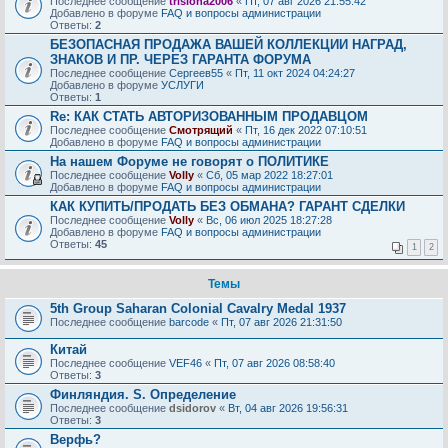
Последнее сообщение
trislona2006
«
Пт, 07 авг 2026 21:55:42
Добавлено в форуме
FAQ и вопросы администрации
Ответы:
2
БЕЗОПАСНАЯ ПРОДАЖА ВАШЕЙ КОЛЛЕКЦИИ НАГРАД,
ЗНАКОВ И ПР. ЧЕРЕЗ ГАРАНТА ФОРУМА
Последнее сообщение
Сергеев55
«
Пт, 11 окт 2024 04:24:27
Добавлено в форуме
УСЛУГИ
Ответы:
1
Re: КАК СТАТЬ АВТОРИЗОВАННЫМ ПРОДАВЦОМ
Последнее сообщение
Смотрящий
«
Пт, 16 дек 2022 07:10:51
Добавлено в форуме
FAQ и вопросы администрации
На нашем Форуме не говорят о ПОЛИТИКЕ
Последнее сообщение
Volly
«
Сб, 05 мар 2022 18:27:01
Добавлено в форуме
FAQ и вопросы администрации
КАК КУПИТЬ/ПРОДАТЬ БЕЗ ОБМАНА? ГАРАНТ СДЕЛКИ
Последнее сообщение
Volly
«
Вс, 06 июл 2025 18:27:28
Добавлено в форуме
FAQ и вопросы администрации
Ответы:
45
1
2
Темы
5th Group Saharan Colonial Cavalry Medal 1937
Последнее сообщение
barcode
«
Пт, 07 авг 2026 21:31:50
Китай
Последнее сообщение
VEF46
«
Пт, 07 авг 2026 08:58:40
Ответы:
3
Финляндия. S. Определение
Последнее сообщение
dsidorov
«
Вт, 04 авг 2026 19:56:31
Ответы:
3
Верфь?