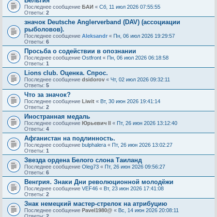
Бельгия
Последнее сообщение
БАИ
«
Сб, 11 июл 2026 07:55:55
Ответы:
2
значок Deutsche Anglerverband (DAV) (ассоциации
рыболовов).
Последнее сообщение
Aleksandr
«
Пн, 06 июл 2026 19:29:57
Ответы:
6
Просьба о содействии в опознании
Последнее сообщение
Ostfront
«
Пн, 06 июл 2026 06:18:58
Ответы:
1
Lions club. Оценка. Спрос.
Последнее сообщение
dsidorov
«
Чт, 02 июл 2026 09:32:11
Ответы:
5
Что за значок?
Последнее сообщение
Liwit
«
Вт, 30 июн 2026 19:41:14
Ответы:
2
Иностранная медаль
Последнее сообщение
Юрьевич ll
«
Пт, 26 июн 2026 13:12:40
Ответы:
4
Афганистан на подлинность.
Последнее сообщение
bulphalera
«
Пт, 26 июн 2026 13:02:27
Ответы:
1
Звезда ордена Белого слона Таиланд
Последнее сообщение
Oleg73
«
Пт, 26 июн 2026 09:56:27
Ответы:
6
Венгрия. Знаки Дни революционной молодёжи
Последнее сообщение
VEF46
«
Вт, 23 июн 2026 17:41:08
Ответы:
2
Знак немецкий мастер-стрелок на атрибуцию
Последнее сообщение
Pavel1980@
«
Вс, 14 июн 2026 20:08:11
Ответы:
2