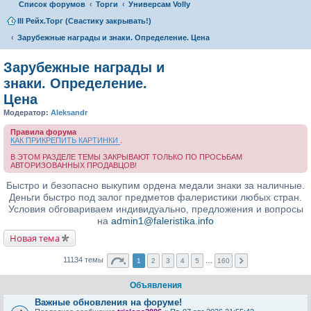
Список форумов
Торги
Универсам Volly
III Рейх.Торг (Свастику закрывать!)
Зарубежные награды и знаки. Определение. Цена
Зарубежные награды и
знаки. Определение.
Цена
Модератор:
Aleksandr
Правила форума
КАК ПРИКРЕПИТЬ КАРТИНКИ
.
В ЭТОМ РАЗДЕЛЕ ТЕМЫ ЗАКРЫВАЮТ ТОЛЬКО ПО ПРОСЬБАМ
АВТОРИЗОВАННЫХ ПРОДАВЦОВ!
Быстро и безопасно выкупим ордена медали знаки за наличные.
Деньги быстро под залог предметов фалеристики любых стран.
Условия обговариваем индивидуально, предложения и вопросы
на
admin1@faleristika.info
Новая тема
11134 темы
1
2
3
4
5
…
160
Объявления
Важные обновления на форуме!