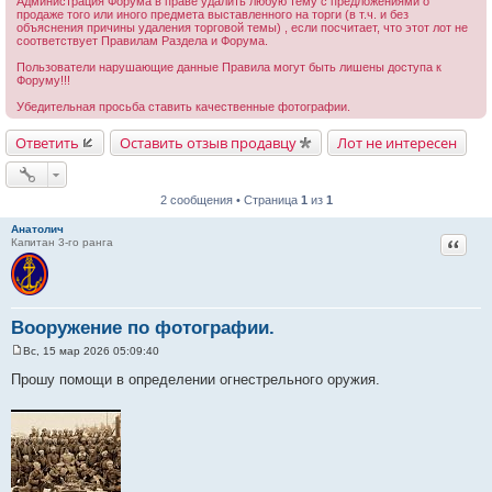
Администрация Форума в праве удалить любую тему с предложениями о
продаже того или иного предмета выставленного на торги (в т.ч. и без
объяснения причины удаления торговой темы) , если посчитает, что этот лот не
соответствует Правилам Раздела и Форума.
Пользователи нарушающие данные Правила могут быть лишены доступа к
Форуму!!!
Убедительная просьба ставить качественные фотографии.
Ответить
Оставить отзыв продавцу
Лот не интересен
2 сообщения • Страница
1
из
1
Анатолич
Цитат
Капитан 3-го ранга
Вооружение по фотографии.
Вс, 15 мар 2026 05:09:40
С
о
Прошу помощи в определении огнестрельного оружия.
о
б
щ
е
н
и
е