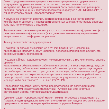
Лоты с предложениями о продаже и торговле предметами, содержащими и
могущими содержать взрывчатые вещества с торгов снимаются без
уведомления. Так же Администрацией может быть дополнительно расширен
перечень запрещённых к торговле предметов на форуме "FALERISTIKA.info", в
т.ч. и без уведомления Пользователей об этом.
К оружию не относятся изделия, сертифицированные в качестве изделий
хозяйственно-бытового и производственного назначения, спортивные снаряды,
конструктивно сходные с оружием.".
Торговля огнестрельным оружием ( в т.ч. и их составляющими), гранатами (в т.ч.
деактивированными), снарядами (в т.ч. деактивированными), взрывчатыми
веществами и т.п. на форуме запрещена!
Темы удаляются без предупреждения!
(Граждан РФ просим ознакомиться с УК РФ, Статья 222. Незаконные
приобретение, передача, сбыт, хранение, перевозка или ношение оружия, его
основных частей, боеприпасов).
"Незаконный сбыт газового оружия, холодного оружия, в том числе метательного
оружия, -
наказывается обязательными работами на срок от ста восьмидесяти до двухсот
сорока часов, либо исправительными работами на срок от одного года до двух
лет, либо арестом на срок от трех до шести месяцев, либо лишением свободы на
срок до двух лет со штрафом в размере до восьмидесяти тысяч рублей или в
размере заработной платы или иного дохода осуждённого за период до шести
месяцев либо без такового". — ч. 4 ст. 222 УК РФ.
Необходимо прилагать документальное подтверждение деактивации для
предметов ММГ (макет массогабаритный). А также как можно чёткие
фотографии макета, подтверждающие деактивацию.
Администрация Форума в любой момент может потребовать предоставить от
Продавца подтверждающие документы о соответствии предлагаемого к продаже
предмета к соответствующим требованиям Форума и Раздела.