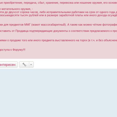
е приобретение, передача, сбыт, хранение, перевозка или ношение оружия, его основ
е метательного оружия, -
и до двухсот сорока часов, либо исправительными работами на срок от одного года до
осьмидесяти тысяч рублей или в размере заработной платы или иного дохода осуждённ
и для предметов ММГ (макет массогабаритный). А также как можно чёткие фотограф
ставить от Продавца подтверждающие документы о соответствии предлагаемого к пр
и о продаже того или иного предмета выставленного на торги (в т.ч. и без объяснени
ступа к Форуму!!!
интересен