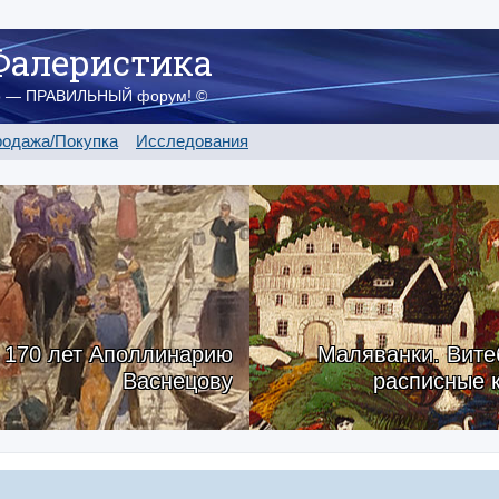
Фалеристика
о — ПРАВИЛЬНЫЙ форум! ©
одажа/Покупка
Исследования
170 лет Аполлинарию
Маляванки. Вите
Васнецову
расписные 