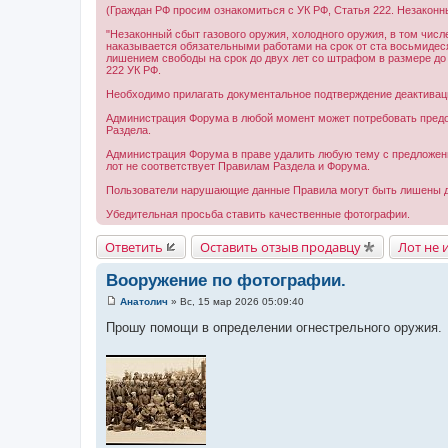
(Граждан РФ просим ознакомиться с УК РФ, Статья 222. Незаконны
"Незаконный сбыт газового оружия, холодного оружия, в том числ
наказывается обязательными работами на срок от ста восьмидесят
лишением свободы на срок до двух лет со штрафом в размере до в
222 УК РФ.
Необходимо прилагать документальное подтверждение деактиваци
Администрация Форума в любой момент может потребовать предо
Раздела.
Администрация Форума в праве удалить любую тему с предложениям
лот не соответствует Правилам Раздела и Форума.
Пользователи нарушающие данные Правила могут быть лишены до
Убедительная просьба ставить качественные фотографии.
Ответить
Оставить отзыв продавцу
Лот не 
Вооружение по фотографии.
Анатолич
»
Вс, 15 мар 2026 05:09:40
С
о
Прошу помощи в определении огнестрельного оружия.
о
б
щ
е
н
и
е