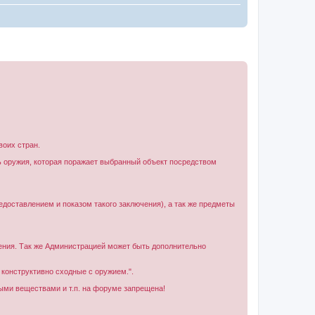
воих стран.
 оружия, которая поражает выбранный объект посредством
едоставлением и показом такого заключения), а так же предметы
ения. Так же Администрацией может быть дополнительно
 конструктивно сходные с оружием.".
тыми веществами и т.п. на форуме запрещена!