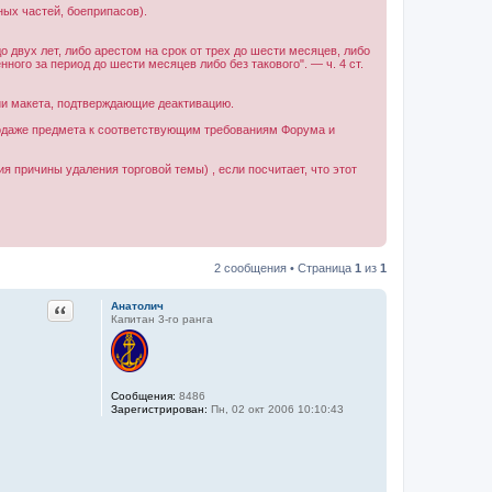
ных частей, боеприпасов).
 двух лет, либо арестом на срок от трех до шести месяцев, либо
ого за период до шести месяцев либо без такового". — ч. 4 ст.
ии макета, подтверждающие деактивацию.
одаже предмета к соответствующим требованиям Форума и
я причины удаления торговой темы) , если посчитает, что этот
2 сообщения • Страница
1
из
1
Цитата
Анатолич
Капитан 3-го ранга
Сообщения:
8486
Зарегистрирован:
Пн, 02 окт 2006 10:10:43