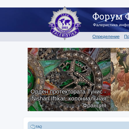
Форум 
Фалеристика.инф
Определение
Пр
Орден протектората Тунис -
Nishan Iftikar, колониальная
Франция
FAQ