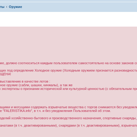
кты
Оружие
ме, должно соотноситься каждым пользователем самостоятельно на основе законов с
ющих под определение Холодное оружие (Холодным оружием признается разновидность
ЕЩЕНА!
ыставлению в качестве лотов :
ое оружие (сабли, шашки, кинжалы), а так же
 экспертизы о признании исторической или культурной ценностью (с обязательным пр
жащими и могущими содержать взрывчатые вещества с торгов снимаются без уведомл
FALERISTIKA.info", в т.ч. и без уведомления Пользователей об этом.
зделий хозяйственно-бытового и производственного назначения, спортивные снаряды,
ранатами (в т.ч. деактивированными), снарядами (в т.ч. деактивированными), взрывча