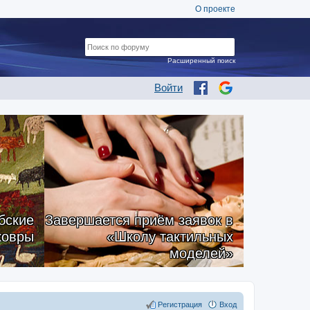
О проекте
Расширенный поиск
Войти
бские
Завершается приём заявок в
ковры
«Школу тактильных
моделей»
Регистрация
Вход