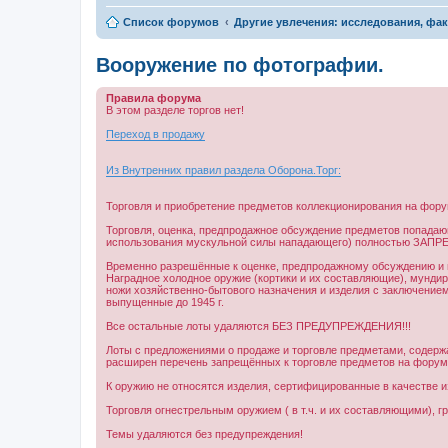
Список форумов
Другие увлечения: исследования, фа
Вооружение по фотографии.
Правила форума
В этом разделе торгов нет!
Переход в продажу
Из Внутренних правил раздела Оборона.Торг:
Торговля и приобретение предметов коллекционирования на фору
Торговля, оценка, предпродажное обсуждение предметов попада
использования мускульной силы нападающего) полностью ЗАПР
Временно разрешённые к оценке, предпродажному обсуждению и в
Наградное холодное оружие (кортики и их составляющие), мундирн
ножи хозяйственно-бытового назначения и изделия с заключением
выпущенные до 1945 г.
Все остальные лоты удаляются БЕЗ ПРЕДУПРЕЖДЕНИЯ!!!
Лоты с предложениями о продаже и торговле предметами, содер
расширен перечень запрещённых к торговле предметов на форуме "
К оружию не относятся изделия, сертифицированные в качестве и
Торговля огнестрельным оружием ( в т.ч. и их составляющими), г
Темы удаляются без предупреждения!