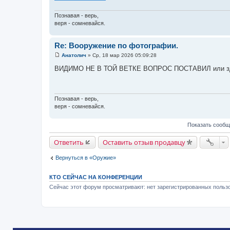
Познавая - верь,
веря - сомневайся.
Re: Вооружение по фотографии.
Анатолич
»
Ср, 18 мар 2026 05:09:28
С
о
ВИДИМО НЕ В ТОЙ ВЕТКЕ ВОПРОС ПОСТАВИЛ или здес
о
б
щ
е
н
Познавая - верь,
и
веря - сомневайся.
е
Показать сообщ
Ответить
Оставить отзыв продавцу
Вернуться в «Оружие»
КТО СЕЙЧАС НА КОНФЕРЕНЦИИ
Сейчас этот форум просматривают: нет зарегистрированных пользо