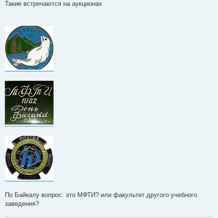
о
Такие встречаются на аукционах
о
б
щ
е
н
и
е
По Байкалу вопрос: это МФТИ? или факультет другого учебного
заведения?