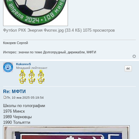
Футбол РКК Энергия Физтех.jpg (33.4 КБ) 1075 просмотров
Кокорев Сергей
Интерес: значки по теме Долгопрудный, дирижабли, МФТИ
KokorevS
Цитат
Младший лейтенант
Re: МФТИ
Пт, 10 янв 2025 05:19:54
С
о
Школы по голографии
о
1976 Минск
б
щ
1989 Черновцы
е
1990 Тольятти
н
и
е