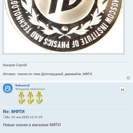
Кокорев Сергей
Интерес: значки по теме Долгопрудный, дирижабли, МФТИ
KokorevS
Цитат
Младший лейтенант
Re: МФТИ
Вс, 02 ноя 2025 12:27:25
С
о
Новые значки в магазине МФТИ
о
б