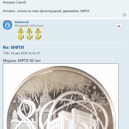
Кокорев Сергей
Интерес: значки по теме Долгопрудный, дирижабли, МФТИ
KokorevS
Цитат
Младший лейтенант
Re: МФТИ
Вт, 23 дек 2025 11:41:27
С
о
Медаль МФТИ 60 лет
о
б
щ
е
н
и
е