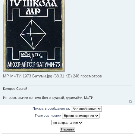
щ
е
н
и
е
МР МФТИ 1973 Батуми.jpg (38.31 КБ) 248 просмотров
Кокорев Сергей
Интерес: значки по теме Долгопрудный, дирижабли, МФТИ
Показать сообщения за:
Поле сортировки