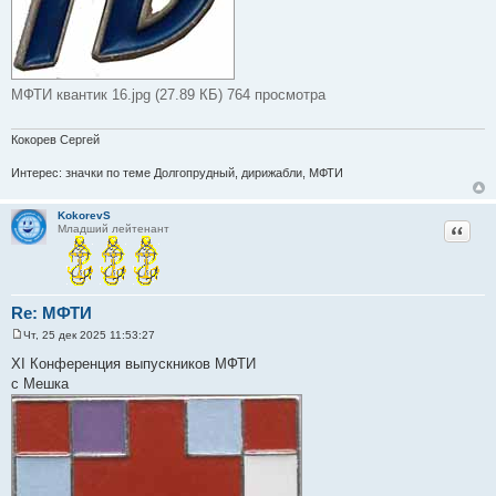
МФТИ квантик 16.jpg (27.89 КБ) 764 просмотра
Кокорев Сергей
Интерес: значки по теме Долгопрудный, дирижабли, МФТИ
KokorevS
Цитат
Младший лейтенант
Re: МФТИ
Чт, 25 дек 2025 11:53:27
С
о
ХI Конференция выпускников МФТИ
о
с Мешка
б
щ
е
н
и
е