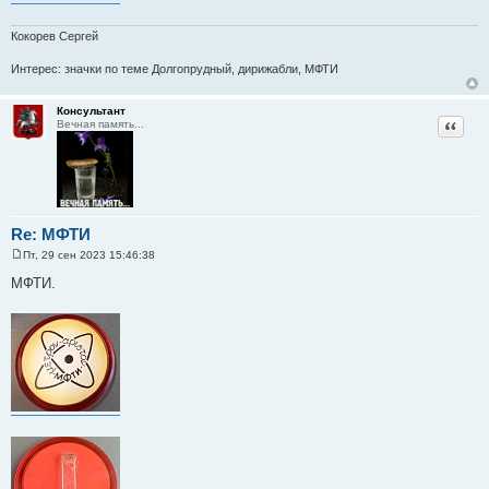
Кокорев Сергей
Интерес: значки по теме Долгопрудный, дирижабли, МФТИ
Консультант
Цитат
Вечная память...
Re: МФТИ
Пт, 29 сен 2023 15:46:38
С
о
МФТИ.
о
б
щ
е
н
и
е