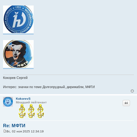
щ
е
н
и
е
Кокорев Сергей
Интерес: значки по теме Долгопрудный, дирижабли, МФТИ
KokorevS
Цитат
Младший лейтенант
Re: МФТИ
Вс, 02 ноя 2025 12:34:19
С