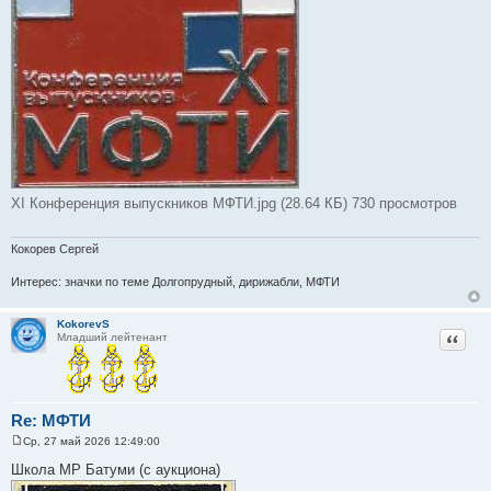
ХI Конференция выпускников МФТИ.jpg (28.64 КБ) 730 просмотров
Кокорев Сергей
Интерес: значки по теме Долгопрудный, дирижабли, МФТИ
KokorevS
Цитат
Младший лейтенант
Re: МФТИ
Ср, 27 май 2026 12:49:00
С
о
Школа МР Батуми (с аукциона)
о
б