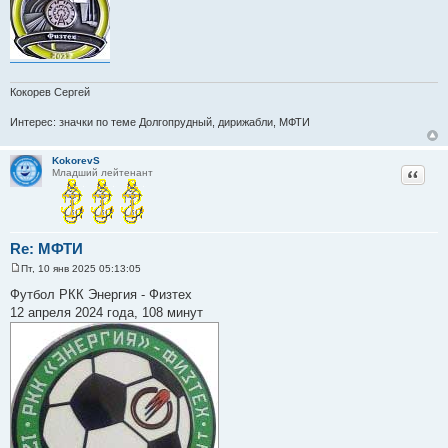
Кокорев Сергей
Интерес: значки по теме Долгопрудный, дирижабли, МФТИ
KokorevS
Цитат
Младший лейтенант
Re: МФТИ
Пт, 10 янв 2025 05:13:05
С
о
Футбол РКК Энергия - Физтех
о
12 апреля 2024 года, 108 минут
б
щ
е
н
и
е