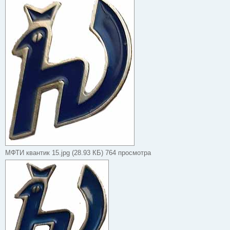
б
щ
е
н
и
е
МФТИ квантик 15.jpg (28.93 КБ) 764 просмотра