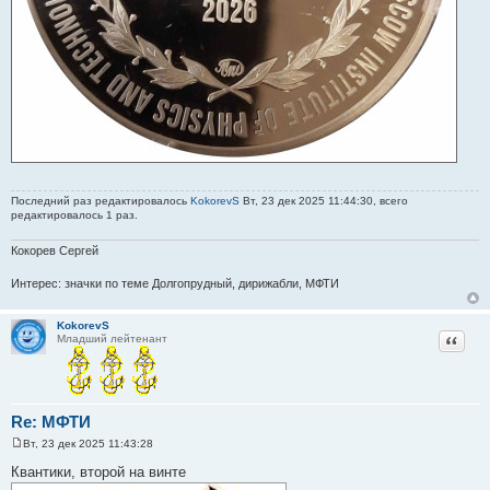
Последний раз редактировалось
KokorevS
Вт, 23 дек 2025 11:44:30, всего
редактировалось 1 раз.
Кокорев Сергей
Интерес: значки по теме Долгопрудный, дирижабли, МФТИ
KokorevS
Цитат
Младший лейтенант
Re: МФТИ
Вт, 23 дек 2025 11:43:28
С
о
Квантики, второй на винте
о