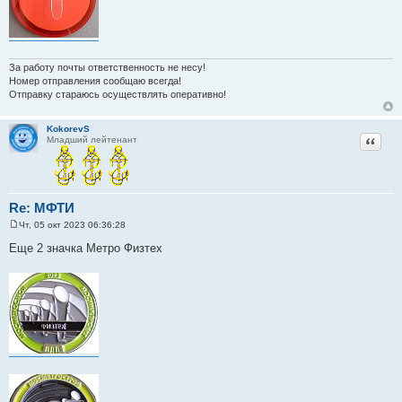
За работу почты ответственность не несу!
Номер отправления сообщаю всегда!
Отправку стараюсь осуществлять оперативно!
KokorevS
Цитат
Младший лейтенант
Re: МФТИ
Чт, 05 окт 2023 06:36:28
С
о
Еще 2 значка Метро Физтех
о
б
щ
е
н
и
е