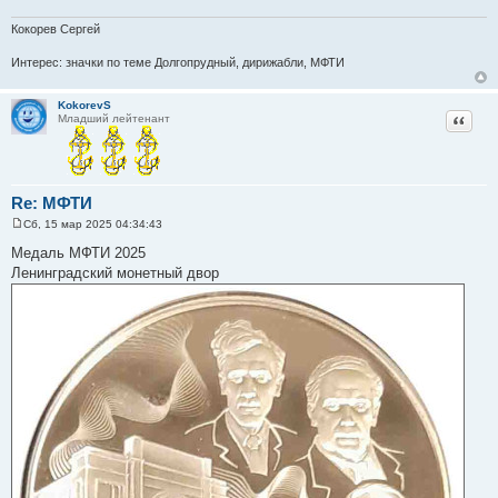
Кокорев Сергей
Интерес: значки по теме Долгопрудный, дирижабли, МФТИ
KokorevS
Цитат
Младший лейтенант
Re: МФТИ
Сб, 15 мар 2025 04:34:43
С
о
Медаль МФТИ 2025
о
Ленинградский монетный двор
б
щ
е
н
и
е