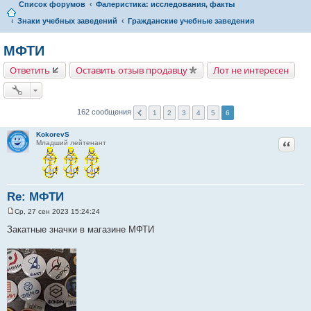
Список форумов
Фалеристика: исследования, факты
Знаки учебных заведений
Гражданские учебные заведения
МФТИ
Ответить
Оставить отзыв продавцу
Лот не интересен
162 сообщения
1
2
3
4
5
6
KokorevS
Цитат
Младший лейтенант
Re: МФТИ
Ср, 27 сен 2023 15:24:24
С
о
Закатные значки в магазине МФТИ
о
б
щ
е
н
и
е