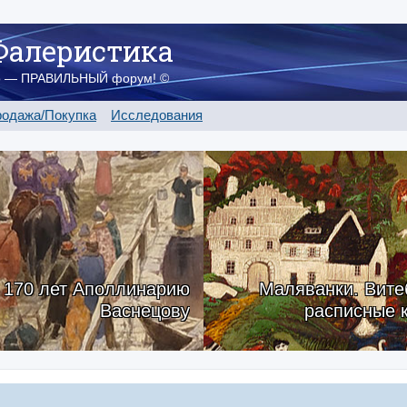
Фалеристика
о — ПРАВИЛЬНЫЙ форум! ©
одажа/Покупка
Исследования
170 лет Аполлинарию
Маляванки. Вите
Васнецову
расписные 