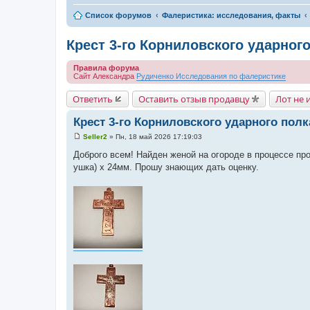
Список форумов
Фалеристика: исследования, факты
Крест 3-го Корниловского ударного
Правила форума
Сайт Александра
Рудиченко
Исследования по фалеристике
Ответить
Оставить отзыв продавцу
Лот не 
Крест 3-го Корниловского ударного полк
Seller2
»
Пн, 18 май 2026 17:19:03
С
о
Доброго всем! Найден женой на огороде в процессе про
о
ушка) х 24мм. Прошу знающих дать оценку.
б
щ
е
н
и
е