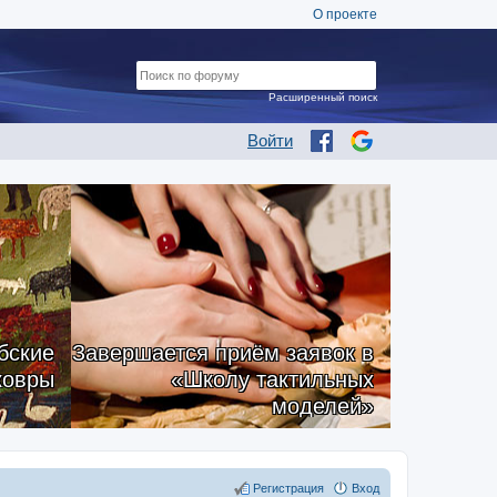
О проекте
Расширенный поиск
Войти
бские
Завершается приём заявок в
ковры
«Школу тактильных
моделей»
Регистрация
Вход