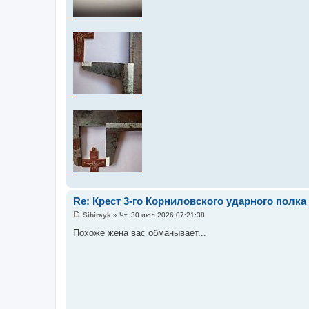
Re: Крест 3-го Корниловского ударного полка
Sibirayk
»
Чт, 30 июл 2026 07:21:38
С
о
Похоже жена вас обманывает...
о
б
щ
е
н
и
е