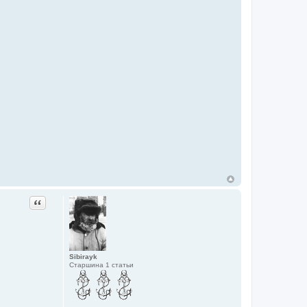
Цитата
Sibirayk
Старшина 1 статьи