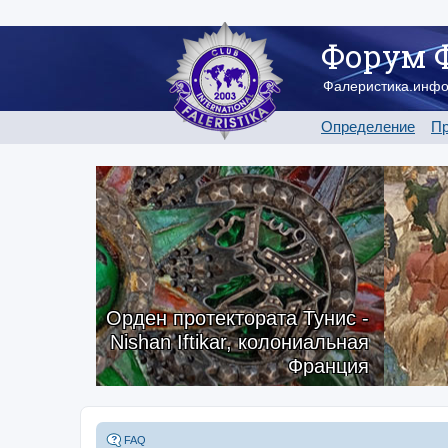
Форум 
Фалеристика.инф
Определение
Пр
Орден протектората Тунис -
Nishan Iftikar, колониальная
Франция
FAQ