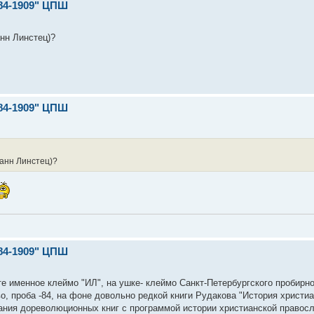
84-1909" ЦПШ
анн Линстец)?
84-1909" ЦПШ
ганн Линстец)?
84-1909" ЦПШ
те именное клеймо "ИЛ", на ушке- клеймо Санкт-Петербургского пробирно
о, проба -84, на фоне довольно редкой книги Рудакова "История христи
рания дореволюционных книг с программой истории христианской правос