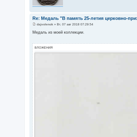
Re: Медаль "В память 25-летия церковно-пр
dajvolenok
»
Вт, 07 авг 2018 07:29:54
С
о
Медаль из моей коллекции.
о
б
щ
е
ВЛОЖЕНИЯ
н
и
е