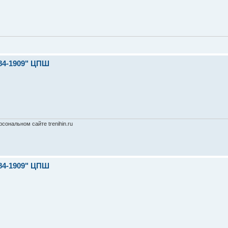
84-1909" ЦПШ
сональном сайте trenihin.ru
84-1909" ЦПШ