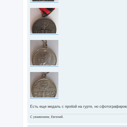
е
Есть еще медаль с пробой на гурте, но сфотографиров
С уважением, Евгений.