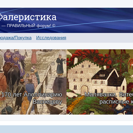
Фалеристика
о — ПРАВИЛЬНЫЙ форум! ©
одажа/Покупка
Исследования
170 лет Аполлинарию
Маляванки. Вите
Васнецову
расписные 