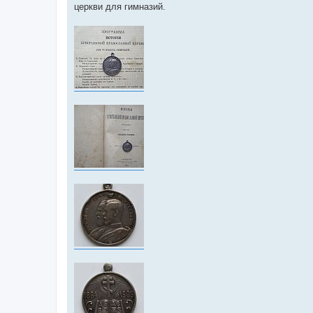
церкви для гимназий.
н
и
е