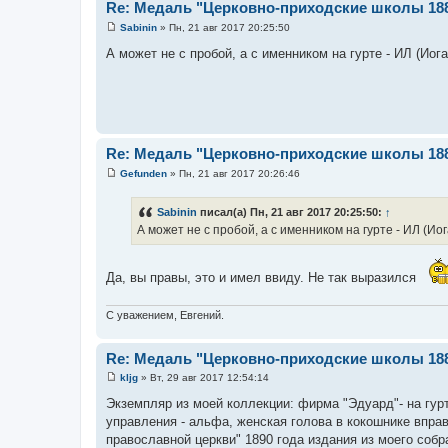
Re: Медаль "Церковно-приходские школы 18
Sabinin
»
Пн, 21 авг 2017 20:25:50
С
о
А может не с пробой, а с именником на гурте - ИЛ (Иог
о
б
щ
е
н
и
е
Re: Медаль "Церковно-приходские школы 18
Gefunden
»
Пн, 21 авг 2017 20:26:46
С
о
о
Sabinin
писал(а) Пн, 21 авг 2017 20:25:50:
↑
б
А может не с пробой, а с именником на гурте - ИЛ (Ио
щ
е
н
и
Да, вы правы, это и имел ввиду. Не так выразился
е
С уважением, Евгений.
Re: Медаль "Церковно-приходские школы 18
kljg
»
Вт, 29 авг 2017 12:54:14
С
о
Экземпляр из моей коллекции: фирма "Эдуард"- на гур
о
управления - альфа, женская голова в кокошнике вправ
б
щ
православной церкви" 1890 года издания из моего соб
е