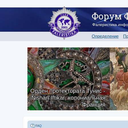
Форум 
Фалеристика.инф
Определение
Пр
Орден протектората Тунис -
Nishan Iftikar, колониальная
Франция
FAQ