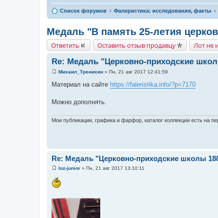
Список форумов
Фалеристика: исследования, факты
Медаль "В память 25-летия церко
Ответить
Оставить отзыв продавцу
Лот не 
Re: Медаль "Церковно-приходские школ
Михаил_Тренихин
»
Пн, 21 авг 2017 12:41:59
С
о
Материал на сайте
https://faleristika.info/?p=7170
о
б
щ
Можно дополнять.
е
н
и
Мои публикации, графика и фарфор, каталог коллекции есть на пер
е
Re: Медаль "Церковно-приходские школы 18
loz-junior
»
Пн, 21 авг 2017 13:10:11
С
о
о
б
щ
е
н
и