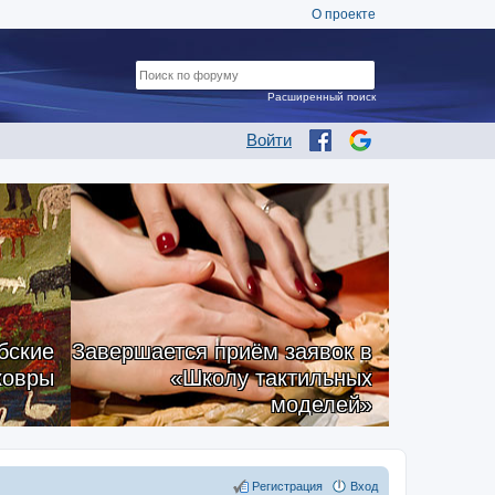
О проекте
Расширенный поиск
Войти
бские
Завершается приём заявок в
ковры
«Школу тактильных
моделей»
Регистрация
Вход