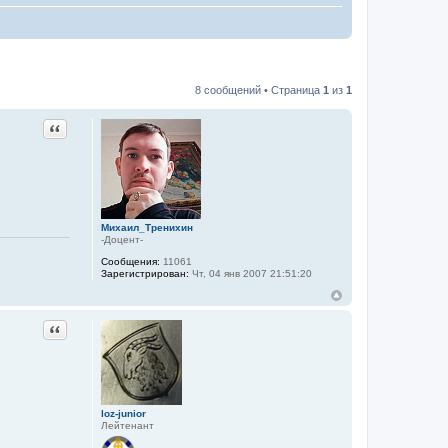
8 сообщений • Страница
1
из
1
Цитата
Михаил_Тренихин
-Доцент-
Сообщения:
11061
Зарегистрирован:
Чт, 04 янв 2007 21:51:20
Цитата
loz-junior
Лейтенант