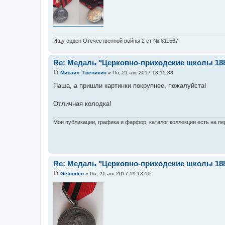
е
Ищу орден Отечественной войны 2 ст № 811567
Re: Медаль "Церковно-приходские школы 18
Михаил_Тренихин
»
Пн, 21 авг 2017 13:15:38
С
о
Паша, а пришли картинки покрупнее, пожалуйста!
о
б
щ
Отличная колодка!
е
н
и
Мои публикации, графика и фарфор, каталог коллекции есть на пер
е
Re: Медаль "Церковно-приходские школы 18
Gefunden
»
Пн, 21 авг 2017 19:13:10
С
о
о
б
щ
е
н
и