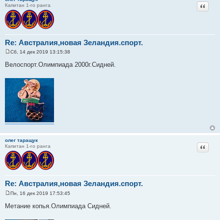
Цитат
Капитан 1-го ранга
Re: Австралия,новая Зеландия.спорт.
Сб, 14 дек 2019 13:15:38
С
о
Велоспорт.Олимпиада 2000г.Сидней.
о
б
щ
е
н
и
е
олег таращук
Цитат
Капитан 1-го ранга
Re: Австралия,новая Зеландия.спорт.
Пн, 16 дек 2019 17:53:45
С
о
Метание копья.Олимпиада Сидней.
о
б