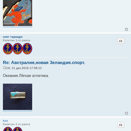
щ
е
н
и
е
олег таращук
Цитат
Капитан 1-го ранга
Re: Австралия,новая Зеландия.спорт.
Сб, 21 дек 2019 17:58:12
С
о
Океания.Лёгкая атлетика.
о
б
щ
е
н
и
е
koz
Цитат
Капитан 2-го ранга