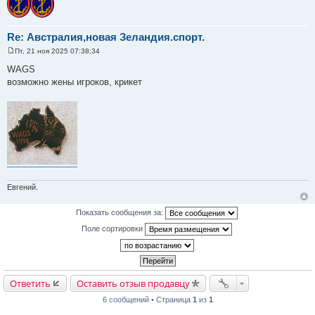
Re: Австралия,новая Зеландия.спорт.
Пт, 21 ноя 2025 07:38:34
С
о
WAGS
о
возможно жены игроков, крикет
б
щ
е
н
и
е
Евгений.
Показать сообщения за:
Поле сортировки
Ответить
Оставить отзыв продавцу
6 сообщений • Страница
1
из
1