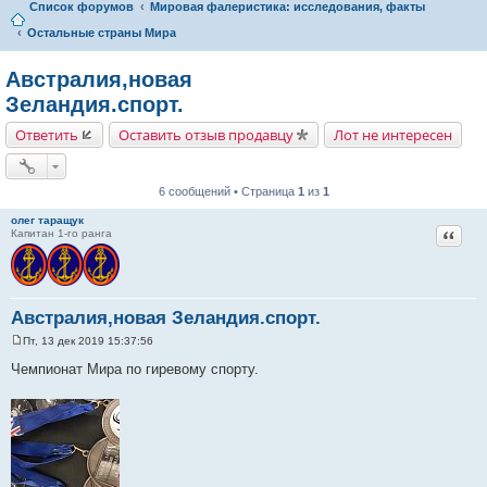
Список форумов
Мировая фалеристика: исследования, факты
Остальные страны Мира
Австралия,новая
Зеландия.спорт.
Ответить
Оставить отзыв продавцу
Лот не интересен
6 сообщений • Страница
1
из
1
олег таращук
Цитат
Капитан 1-го ранга
Австралия,новая Зеландия.спорт.
Пт, 13 дек 2019 15:37:56
С
о
Чемпионат Мира по гиревому спорту.
о
б
щ
е
н
и
е