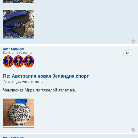
олег таращук
Цитат
Капитан 1-го ранга
Re: Австралия,новая Зеландия.спорт.
Пт, 13 дек 2019 15:39:09
С
о
Чемпионат Мира по тяжёлой атлетике.
о
б
щ
е
н
и
е
олег таращук