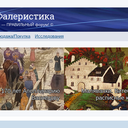
Фалеристика
о — ПРАВИЛЬНЫЙ форум! ©
одажа/Покупка
Исследования
170 лет Аполлинарию
Маляванки. Вите
Васнецову
расписные 