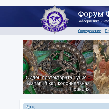
Форум 
Фалеристика.инф
Определение
Пр
Орден протектората Тунис -
Nishan Iftikar, колониальная
Франция
FAQ