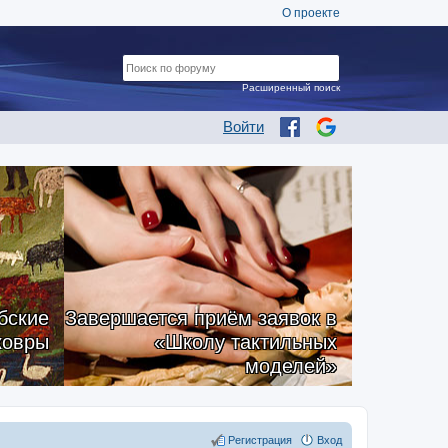
О проекте
Расширенный поиск
Войти
бские
Завершается приём заявок в
ковры
«Школу тактильных
моделей»
Регистрация
Вход