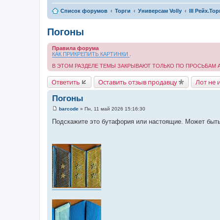
Список форумов
Торги
Универсам Volly
III Рейх.То
Погоны
Правила форума
КАК ПРИКРЕПИТЬ КАРТИНКИ
.
В ЭТОМ РАЗДЕЛЕ ТЕМЫ ЗАКРЫВАЮТ ТОЛЬКО ПО ПРОСЬБАМ
Ответить
Оставить отзыв продавцу
Лот не 
Погоны
barcode
»
Пн, 11 май 2026 15:16:30
С
о
Подскажите это бутафория или настоящие. Может быть
о
б
щ
е
н
и
е