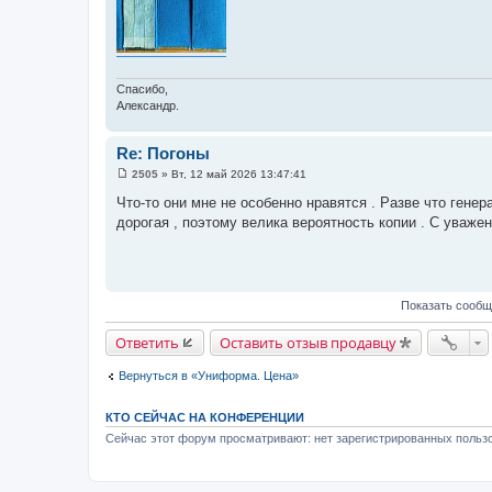
Спасибо,
Александр.
Re: Погоны
2505
»
Вт, 12 май 2026 13:47:41
С
о
Что-то они мне не особенно нравятся . Разве что гене
о
дорогая , поэтому велика вероятность копии . С уважен
б
щ
е
н
и
е
Показать сообщ
Ответить
Оставить отзыв продавцу
Вернуться в «Униформа. Цена»
КТО СЕЙЧАС НА КОНФЕРЕНЦИИ
Сейчас этот форум просматривают: нет зарегистрированных пользо