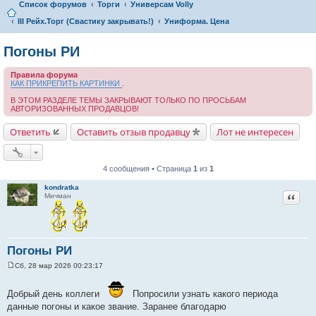
Список форумов
Торги
Универсам Volly
III Рейх.Торг (Свастику закрывать!)
Униформа. Цена
Погоны РИ
Правила форума
КАК ПРИКРЕПИТЬ КАРТИНКИ
.
В ЭТОМ РАЗДЕЛЕ ТЕМЫ ЗАКРЫВАЮТ ТОЛЬКО ПО ПРОСЬБАМ
АВТОРИЗОВАННЫХ ПРОДАВЦОВ!
Ответить
Оставить отзыв продавцу
Лот не интересен
4 сообщения • Страница
1
из
1
kondratka
Цитат
Мичман
Погоны РИ
Сб, 28 мар 2026 00:23:17
С
о
о
Добрый день коллеги
Попросили узнать какого периода
б
данные погоны и какое звание. Заранее благодарю
щ
е