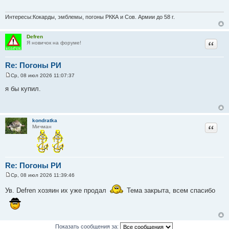
щ
е
н
Интересы:Кокарды, эмблемы, погоны РККА и Сов. Армии до 58 г.
и
е
Defren
Цитат
Я новичок на форуме!
Re: Погоны РИ
Ср, 08 июл 2026 11:07:37
С
о
я бы купил.
о
б
щ
е
н
kondratka
и
Цитат
Мичман
е
Re: Погоны РИ
Ср, 08 июл 2026 11:39:46
С
о
Ув. Defren хозяин их уже продал
Тема закрыта, всем спасибо
о
б
щ
е
н
и
Показать сообщения за:
е