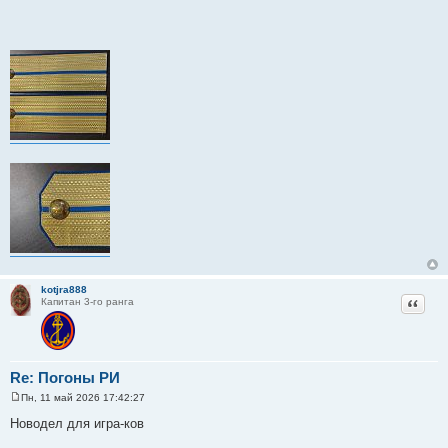
н
и
е
kotjra888
Цитат
Капитан 3-го ранга
Re: Погоны РИ
Пн, 11 май 2026 17:42:27
С
о
Новодел для игра-ков
о
б