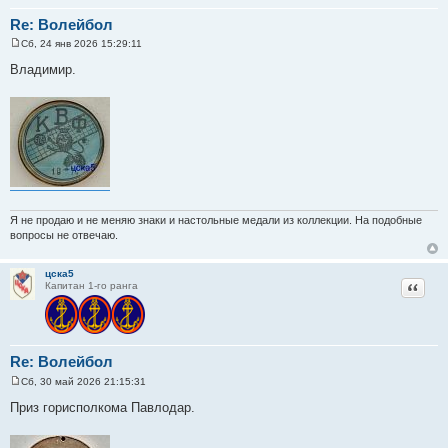
Re: Волейбол
Сб, 24 янв 2026 15:29:11
С
о
Владимир.
о
б
щ
е
н
и
е
Я не продаю и не меняю знаки и настольные медали из коллекции. На подобные
вопросы не отвечаю.
цска5
Цитат
Капитан 1-го ранга
Re: Волейбол
Сб, 30 май 2026 21:15:31
С
о
Приз горисполкома Павлодар.
о
б
щ