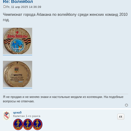
Re: Волейбол
Пт, 11 апр 2025 14:36:39
С
о
Чемпионат города Абакана по волейболу среди женских команд 2010
о
год.
б
щ
е
н
и
е
Я не продаю и не меняю знаки и настольные медали из коллекции. На подобные
вопросы не отвечаю.
цска5
Цитат
Капитан 1-го ранга