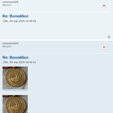
romazanio23
Цитат
Матрос
Re: Волейбол
Вс, 06 апр 2025 16:38:59
С
о
о
б
щ
е
н
romazanio23
и
Цитат
Матрос
е
Re: Волейбол
Вс, 06 апр 2025 16:39:41
С
о
о
б
щ
е
н
и
е