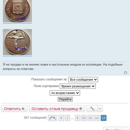
е
н
и
е
Я не продаю и не меняю знаки и настольные медали из коллекции. На подобные
вопросы не отвечаю.
Показать сообщения за:
Поле сортировки
Ответить
Оставить отзыв продавцу
367 сообщений
1
…
9
10
11
12
13