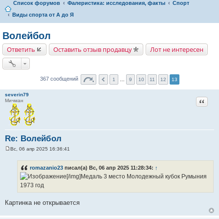
Список форумов
Фалеристика: исследования, факты
Спорт
Виды спорта от А до Я
Волейбол
Ответить
Оставить отзыв продавцу
Лот не интересен
367 сообщений
1
…
9
10
11
12
13
severin79
Цитат
Мичман
Re: Волейбол
Вс, 06 апр 2025 16:36:41
С
о
о
romazanio23
писал(а) Вс, 06 апр 2025 11:28:34:
↑
б
[/img]Медаль 3 место Молодежный кубок Румыния
щ
е
1973 год
н
и
е
Картинка не открывается