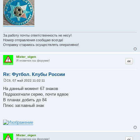
е
За работу почты ответственность не несу!
Номер отправления сообщаю всегда!
Отправку стараюсь осуществлять оперативно!
Mister_oigen
Цитат
Я новичок на форуме!
Re: Футбол. Клубы России
Сб, 07 май 2022 11:02:11
С
о
На данный момент 67 знаков
о
Подразогнали серию, почти вдвое
б
щ
В планах добить до 84
е
Плюс заглавный знак
н
и
е
Mister_oigen
Цитат
Я новичок на форуме!