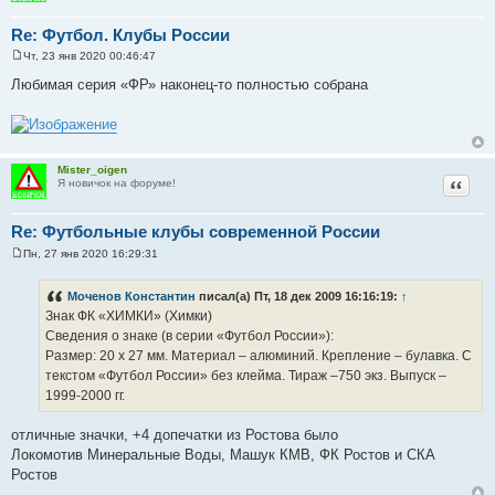
Re: Футбол. Клубы России
Чт, 23 янв 2020 00:46:47
С
о
Любимая серия «ФР» наконец-то полностью собрана
о
б
щ
е
н
и
Mister_oigen
е
Цитат
Я новичок на форуме!
Re: Футбольные клубы современной России
Пн, 27 янв 2020 16:29:31
С
о
о
Моченов Константин
писал(а) Пт, 18 дек 2009 16:16:19:
↑
б
Знак ФК «ХИМКИ» (Химки)
щ
е
Сведения о знаке (в серии «Футбол России»):
н
Размер: 20 х 27 мм. Материал – алюминий. Крепление – булавка. С
и
е
текстом «Футбол России» без клейма. Тираж –750 экз. Выпуск –
1999-2000 гг.
отличные значки, +4 допечатки из Ростова было
Локомотив Минеральные Воды, Машук КМВ, ФК Ростов и СКА
Ростов