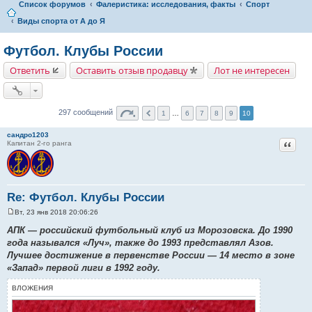
Список форумов
Фалеристика: исследования, факты
Спорт
Виды спорта от А до Я
Футбол. Клубы России
Ответить
Оставить отзыв продавцу
Лот не интересен
297 сообщений
1
…
6
7
8
9
10
сандро1203
Цитат
Капитан 2-го ранга
Re: Футбол. Клубы России
Вт, 23 янв 2018 20:06:26
С
о
АПК — российский футбольный клуб из Морозовска. До 1990
о
года назывался «Луч», также до 1993 представлял Азов.
б
щ
Лучшее достижение в первенстве России — 14 место в зоне
е
«Запад» первой лиги в 1992 году.
н
и
е
ВЛОЖЕНИЯ