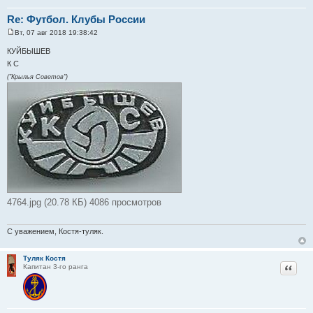
Re: Футбол. Клубы России
Вт, 07 авг 2018 19:38:42
С
о
КУЙБЫШЕВ
о
К С
б
щ
("Крылья Советов")
е
н
и
е
4764.jpg (20.78 КБ) 4086 просмотров
С уважением, Костя-туляк.
Туляк Костя
Цитат
Капитан 3-го ранга