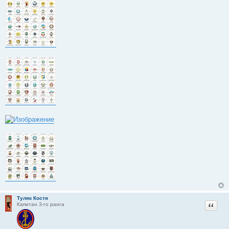
и
е
Туляк Костя
Цитат
Капитан 3-го ранга