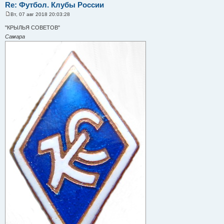
Re: Футбол. Клубы России
Вт, 07 авг 2018 20:03:28
С
о
"КРЫЛЬЯ СОВЕТОВ"
о
Самара
б
щ
е
н
и
е