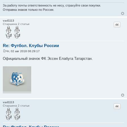
За работу почты ответственность не несу, страхуйте свои покупки.
Отправка знаков только по России.
vad1113
Цитат
Старшина 2 статьи
Re: Футбол. Клубы России
Чт, 02 авг 2018 06:29:17
С
о
Официальный значок ФК Эссен Елабуга Татарстан.
о
б
щ
е
н
и
е
vad1113
Цитат
Старшина 2 статьи