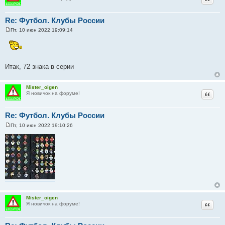
Re: Футбол. Клубы России
Пт, 10 июн 2022 19:09:14
С
о
о
б
щ
е
Итак, 72 знака в серии
н
и
е
Mister_oigen
Цитат
Я новичок на форуме!
Re: Футбол. Клубы России
Пт, 10 июн 2022 19:10:26
С
о
о
б
щ
е
н
и
е
Mister_oigen
Цитат
Я новичок на форуме!