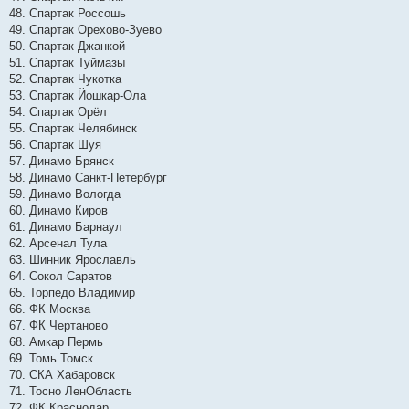
48. Спартак Россошь
49. Спартак Орехово-Зуево
50. Спартак Джанкой
51. Спартак Туймазы
52. Спартак Чукотка
53. Спартак Йошкар-Ола
54. Спартак Орёл
55. Спартак Челябинск
56. Спартак Шуя
57. Динамо Брянск
58. Динамо Санкт-Петербург
59. Динамо Вологда
60. Динамо Киров
61. Динамо Барнаул
62. Арсенал Тула
63. Шинник Ярославль
64. Сокол Саратов
65. Торпедо Владимир
66. ФК Москва
67. ФК Чертаново
68. Амкар Пермь
69. Томь Томск
70. СКА Хабаровск
71. Тосно ЛенОбласть
72. ФК Краснодар