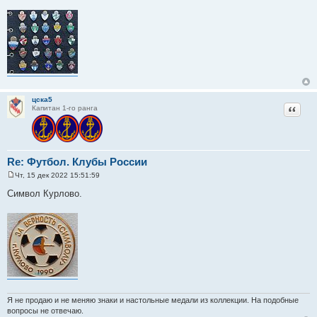
цска5
Цитат
Капитан 1-го ранга
Re: Футбол. Клубы России
Чт, 15 дек 2022 15:51:59
С
о
Символ Курлово.
о
б
щ
е
н
и
е
Я не продаю и не меняю знаки и настольные медали из коллекции. На подобные
вопросы не отвечаю.