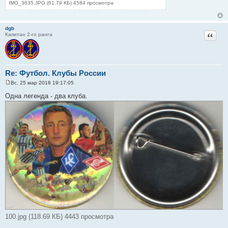
IMG_3635.JPG (61.79 КБ) 4584 просмотра
dgb
Цитат
Капитан 2-го ранга
Re: Футбол. Клубы России
Вс, 25 мар 2018 19:17:05
С
о
Одна легенда - два клуба.
о
б
щ
е
н
и
е
100.jpg (118.69 КБ) 4443 просмотра