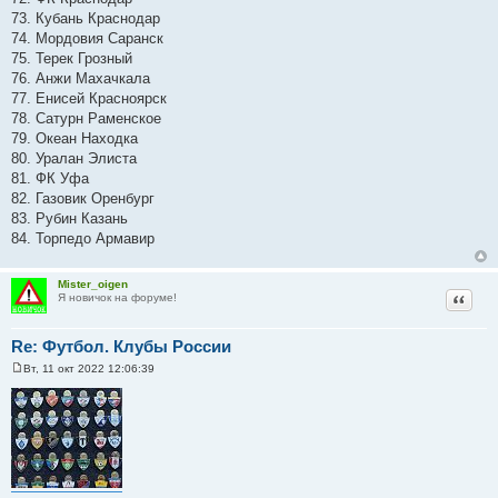
73. Кубань Краснодар
74. Мордовия Саранск
75. Терек Грозный
76. Анжи Махачкала
77. Енисей Красноярск
78. Сатурн Раменское
79. Океан Находка
80. Уралан Элиста
81. ФК Уфа
82. Газовик Оренбург
83. Рубин Казань
84. Торпедо Армавир
Mister_oigen
Цитат
Я новичок на форуме!
Re: Футбол. Клубы России
Вт, 11 окт 2022 12:06:39
С
о
о
б
щ
е
н
и
е