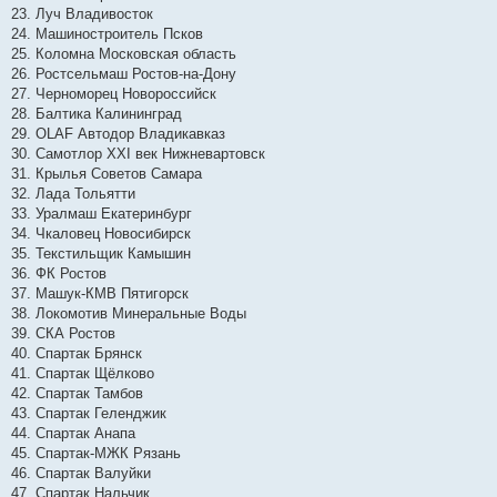
23. Луч Владивосток
24. Машиностроитель Псков
25. Коломна Московская область
26. Ростсельмаш Ростов-на-Дону
27. Черноморец Новороссийск
28. Балтика Калининград
29. OLAF Автодор Владикавказ
30. Самотлор XXI век Нижневартовск
31. Крылья Советов Самара
32. Лада Тольятти
33. Уралмаш Екатеринбург
34. Чкаловец Новосибирск
35. Текстильщик Камышин
36. ФК Ростов
37. Машук-КМВ Пятигорск
38. Локомотив Минеральные Воды
39. СКА Ростов
40. Спартак Брянск
41. Спартак Щёлково
42. Спартак Тамбов
43. Спартак Геленджик
44. Спартак Анапа
45. Спартак-МЖК Рязань
46. Спартак Валуйки
47. Спартак Нальчик