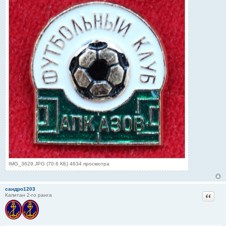
IMG_3629.JPG (70.6 КБ) 4634 просмотра
сандро1203
Цитат
Капитан 2-го ранга