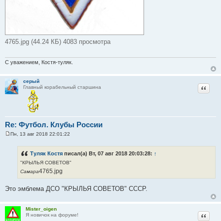
4765.jpg (44.24 КБ) 4083 просмотра
С уважением, Костя-туляк.
серый
Цитат
Главный корабельный старшина
Re: Футбол. Клубы России
Пн, 13 авг 2018 22:01:22
С
о
о
Туляк Костя
писал(а) Вт, 07 авг 2018 20:03:28:
↑
б
щ
"КРЫЛЬЯ СОВЕТОВ"
е
4765.jpg
Самара
н
и
е
Это эмблема ДСО "КРЫЛЬЯ СОВЕТОВ" СССР.
Mister_oigen
Цитат
Я новичок на форуме!