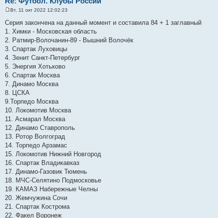
Re: Футбол. Клубы России
Вт, 11 окт 2022 12:02:23
С
о
Серия закончена на данный момент и составила 84 + 1 заглавный
о
1. Химки - Московская область
б
щ
2. Ратмир-Волочанин-89 - Вышний Волочёк
е
3. Спартак Луховицы
н
и
4. Зенит Санкт-Петербург
е
5. Энергия Хотьково
6. Спартак Москва
7. Динамо Москва
8. ЦСКА
9.Торпедо Москва
10. Локомотив Москва
11. Асмарал Москва
12. Динамо Ставрополь
13. Ротор Волгоград
14. Торпедо Арзамас
15. Локомотив Нижний Новгород
16. Спартак Владикавказ
17. Динамо-Газовик Тюмень
18. МЧС-Селятино Подмосковье
19. КАМАЗ Набережные Челны
20. Жемчужина Сочи
21. Спартак Кострома
22. Факел Воронеж