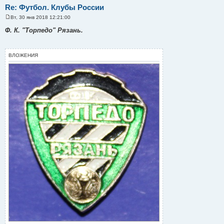
Re: Футбол. Клубы России
Вт, 30 янв 2018 12:21:00
С
о
Ф. К. "Торпедо" Рязань.
о
б
щ
е
ВЛОЖЕНИЯ
н
и
е