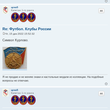
цска5
Цитат
Капитан 1-го ранга
Re: Футбол. Клубы России
Чт, 15 дек 2022 15:52:32
С
о
Символ Курлово.
о
б
щ
е
н
и
е
Я не продаю и не меняю знаки и настольные медали из коллекции. На подобные
вопросы не отвечаю.
цска5
Цитат
Капитан 1-го ранга