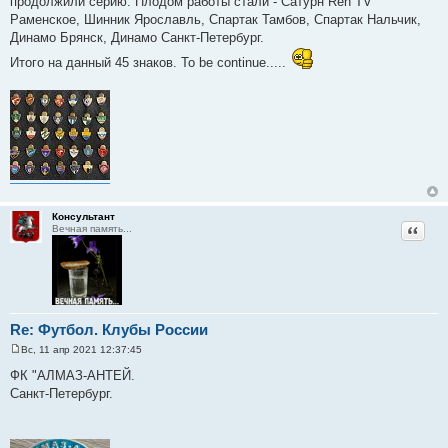
продолжили серию. Плодом работы стали - Сатурн Ren TV
Раменское, Шинник Ярославль, Спартак Тамбов, Спартак Нальчик,
Динамо Брянск, Динамо Санкт-Петербург.
Итого на данный 45 знаков. To be continue.....
Консультант
Цитат
Вечная память...
Re: Футбол. Клубы России
Вс, 11 апр 2021 12:37:45
С
о
ФК "АЛМАЗ-АНТЕЙ.
о
Санкт-Петербург.
б
щ
е
н
и