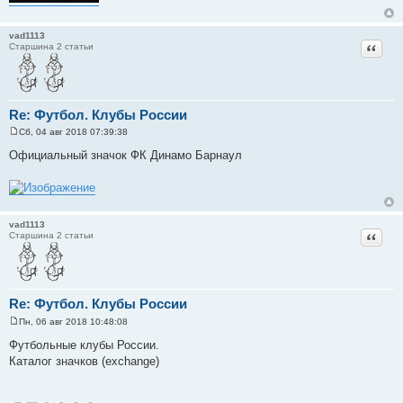
vad1113
Цитат
Старшина 2 статьи
Re: Футбол. Клубы России
Сб, 04 авг 2018 07:39:38
С
о
Официальный значок ФК Динамо Барнаул
о
б
щ
е
н
и
vad1113
е
Цитат
Старшина 2 статьи
Re: Футбол. Клубы России
Пн, 06 авг 2018 10:48:08
С
о
Футбольные клубы России.
о
Каталог значков (exchange)
б
щ
е
н