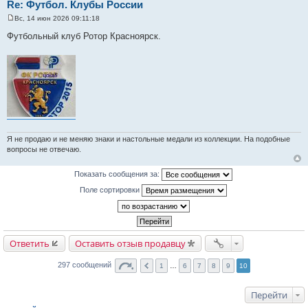
Re: Футбол. Клубы России
Вс, 14 июн 2026 09:11:18
С
о
Футбольный клуб Ротор Красноярск.
о
б
щ
е
н
и
е
Я не продаю и не меняю знаки и настольные медали из коллекции. На подобные
вопросы не отвечаю.
Показать сообщения за:
Поле сортировки
Ответить
Оставить отзыв продавцу
297 сообщений
1
…
6
7
8
9
10
Перейти