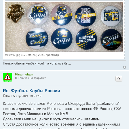
е
фк сочи.jpg (170.95 КБ) 2351 просмотр
Нельзя объять необъятное! ...а хотелось бы...
Mister_oigen
Цитат
Я новичок на форуме!
Re: Футбол. Клубы России
Пн, 05 апр 2021 19:21:19
С
о
Классические 35 знаков Моченова и Сковрода были "разбавлены"
о
южными допечатками из Ростова - соответственно ФК Ростов, СКА
б
щ
Ростов, Локо Минводы и Машук КМВ.
е
Допечатки были на цангах и чуть отличались штампом.
н
и
Спустя достаточное количество времени я с единомышленниками
е