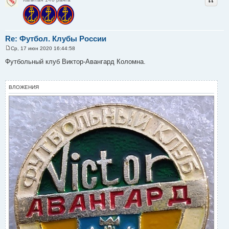
Re: Футбол. Клубы России
Ср, 17 июн 2020 16:44:58
С
о
Футбольный клуб Виктор-Авангард Коломна.
о
б
щ
е
ВЛОЖЕНИЯ
н
и
е