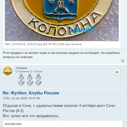
IMG_20200616_202319.jpg (96.49 КБ) 2689 просмотров
Я не продаю и не меняю знаки и настольные медали из коллекции. На подобные
вопросы не отвечаю.
очкарик
Цитат
Старшина 1 статьи
Re: Футбол. Клубы России
Пн, 12 окт 2020 13:47:00
С
о
Отдыхая в Сочи, с удовольствием посетил 4 октября матч Сочи-
о
Ростов (4:2).
б
щ
Вот, купил всё что продавалось:
е
н
ВЛОЖЕНИЯ
и