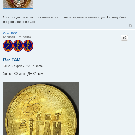
Я не продаю и не меняю знаки и настольные медали из коллекции. На подобные
вопросы не отвечаю.
Стас КСЛ
Цитат
Капитан 1-го ранга
Re: ГАИ
Вс, 26 фев 2023 15:40:52
С
о
Ухта. 60 лет. Д=61 мм
о
б
щ
е
н
и
е