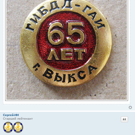
Сергей-НН
Цитат
Старший лейтенант