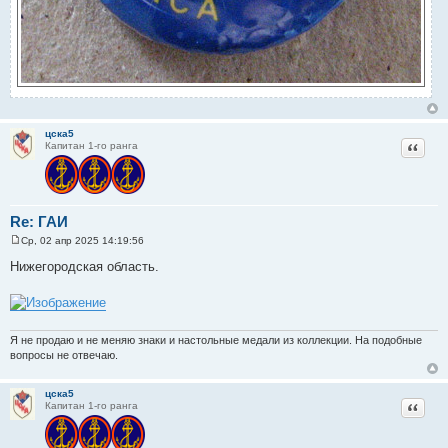
цска5
Цитат
Капитан 1-го ранга
Re: ГАИ
Ср, 02 апр 2025 14:19:56
С
о
Нижегородская область.
о
б
щ
е
н
и
Я не продаю и не меняю знаки и настольные медали из коллекции. На подобные
е
вопросы не отвечаю.
цска5
Цитат
Капитан 1-го ранга