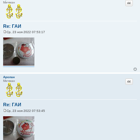
Цитат
Мичман
Re: ГАИ
Ср, 23 ноя 2022 07:53:17
С
о
о
б
щ
е
н
и
е
Аролан
Цитат
Мичман
Re: ГАИ
Ср, 23 ноя 2022 07:53:45
С
о
о
б
щ
е
н
и