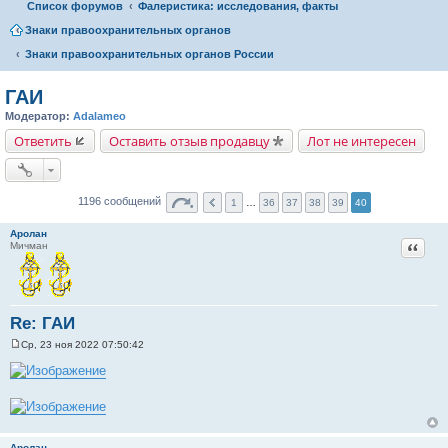
Список форумов
Фалеристика: исследования, факты
Знаки правоохранительных органов
Знаки правоохранительных органов России
ГАИ
Модератор:
Adalameo
Ответить
Оставить отзыв продавцу
Лот не интересен
1196 сообщений
1
…
36
37
38
39
40
Аролан
Цитат
Мичман
Re: ГАИ
Ср, 23 ноя 2022 07:50:42
С
о
о
б
щ
е
н
и
Аролан