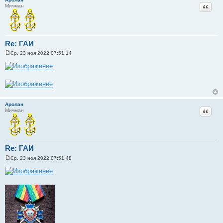
е
Цитат
Мичман
Re: ГАИ
Ср, 23 ноя 2022 07:51:14
С
о
о
б
щ
е
н
и
Аролан
е
Цитат
Мичман
Re: ГАИ
Ср, 23 ноя 2022 07:51:48
С
о
о
б
щ
е
н
и
е