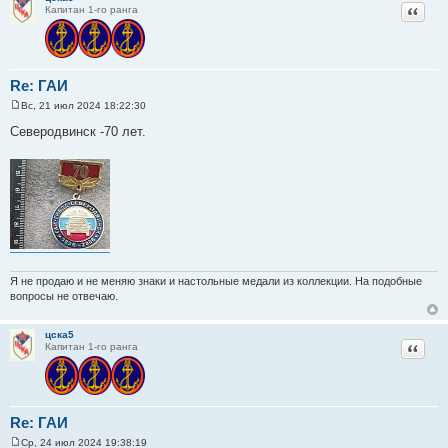
Цитат
Капитан 1-го ранга
Re: ГАИ
Вс, 21 июл 2024 18:22:30
С
о
Северодвинск -70 лет.
о
б
щ
е
н
и
е
Я не продаю и не меняю знаки и настольные медали из коллекции. На подобные
вопросы не отвечаю.
цска5
Цитат
Капитан 1-го ранга
Re: ГАИ
Ср, 24 июл 2024 19:38:19