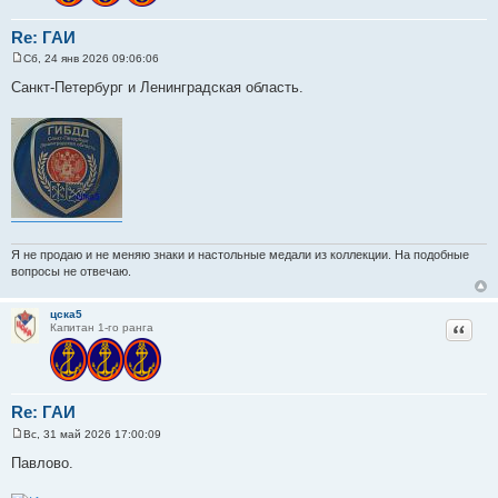
Re: ГАИ
Сб, 24 янв 2026 09:06:06
С
о
Санкт-Петербург и Ленинградская область.
о
б
щ
е
н
и
е
Я не продаю и не меняю знаки и настольные медали из коллекции. На подобные
вопросы не отвечаю.
цска5
Цитат
Капитан 1-го ранга
Re: ГАИ
Вс, 31 май 2026 17:00:09
С
о
Павлово.
о
б
щ