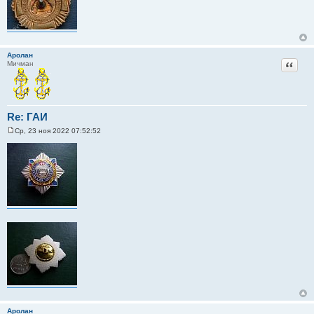
Аролан
Цитат
Мичман
Re: ГАИ
Ср, 23 ноя 2022 07:52:52
С
о
о
б
щ
е
н
и
е
Аролан