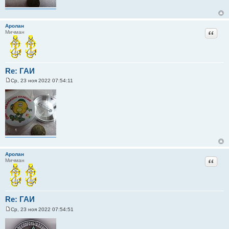
е
Аролан
Цитат
Мичман
Re: ГАИ
Ср, 23 ноя 2022 07:54:11
С
о
о
б
щ
е
н
и
е
Аролан
Цитат
Мичман
Re: ГАИ
Ср, 23 ноя 2022 07:54:51
С
о
о