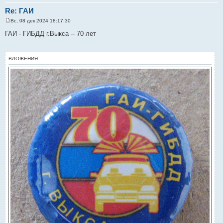
Re: ГАИ
Вс, 08 дек 2024 18:17:30
С
о
ГАИ - ГИБДД г.Выкса -- 70 лет
о
б
щ
е
ВЛОЖЕНИЯ
н
и
е