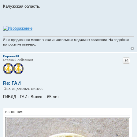
С
о
Калужская область.
о
б
щ
е
н
и
е
Я не продаю и не меняю знаки и настольные медали из коллекции. На подобные
вопросы не отвечаю.
Сергей-НН
Цитат
Старший лейтенант
Re: ГАИ
Вс, 08 дек 2024 18:16:29
С
о
ГИБДД - ГАИ г.Выкса -- 65 лет
о
б
щ
е
ВЛОЖЕНИЯ
н
и
е