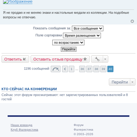
е
н
и
Я не продаю и не меняю знаки и настольные медали из коллекции. На подобные
е
вопросы не отвечаю.
Показать сообщения за:
Поле сортировки
Ответить
Оставить отзыв продавцу
1196 сообщений
1
…
36
37
38
39
40
Перейти
КТО СЕЙЧАС НА КОНФЕРЕНЦИИ
Сейчас этот форум просматривают: нет зарегистрированных пользователей и 8
гостей
Наша команда
Форум
Клуб Фалеристика
Фалеристика
© 2003–2026