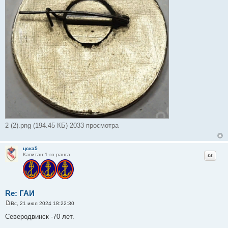
2 (2).png (194.45 КБ) 2033 просмотра
цска5
Цитат
Капитан 1-го ранга
Re: ГАИ
Вс, 21 июл 2024 18:22:30
С
о
Северодвинск -70 лет.
о
б