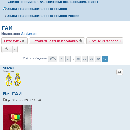
Список форумов
Фалеристика: исследования, факты
Знаки правоохранительных органов
Знаки правоохранительных органов России
ГАИ
Модератор:
Adalameo
Ответить
Оставить отзыв продавцу
Лот не интересен
1196 сообщений
1
…
36
37
38
39
40
Аролан
Цитат
Мичман
Re: ГАИ
Ср, 23 ноя 2022 07:50:42
С
о
о
б
щ
е
н
и