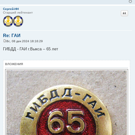
Сергей-НН
Цитат
Старший лейтенант
Re: ГАИ
Вс, 08 дек 2024 18:16:29
С
о
ГИБДД - ГАИ г.Выкса -- 65 лет
о
б
щ
е
ВЛОЖЕНИЯ
н
и
е