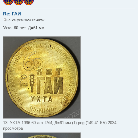
Re: ГАИ
Вс, 26 фев 2023 15:40:52
С
о
Ухта. 60 лет. Д=61 мм
о
б
щ
е
н
и
е
13, УХТА 1996 60 лет ГАИ, Д=61 мм (1).png (149.41 КБ) 2034
просмотра