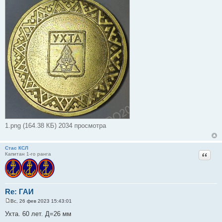
1.png (164.38 КБ) 2034 просмотра
Стас КСЛ
Цитат
Капитан 1-го ранга
Re: ГАИ
Вс, 26 фев 2023 15:43:01
С
о
Ухта. 60 лет. Д=26 мм
о