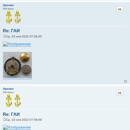
Аролан
Цитат
Мичман
Re: ГАИ
Ср, 23 ноя 2022 07:58:35
С
о
о
б
щ
е
н
и
е
Аролан
Цитат
Мичман
Re: ГАИ
Ср, 23 ноя 2022 07:59:09
С
о
о