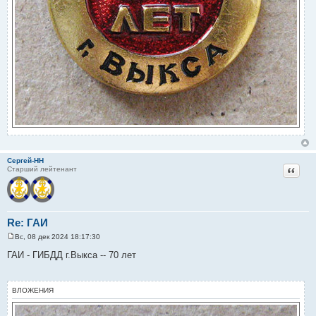
Сергей-НН
Цитат
Старший лейтенант
Re: ГАИ
Вс, 08 дек 2024 18:17:30
С
о
ГАИ - ГИБДД г.Выкса -- 70 лет
о
б
щ
е
ВЛОЖЕНИЯ
н
и
е