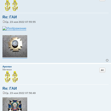
Re: ГАИ
Ср, 23 ноя 2022 07:55:55
С
о
о
б
щ
е
н
и
е
Аролан
Цитат
Мичман
Re: ГАИ
Ср, 23 ноя 2022 07:56:49
С
о
о
б
щ
е