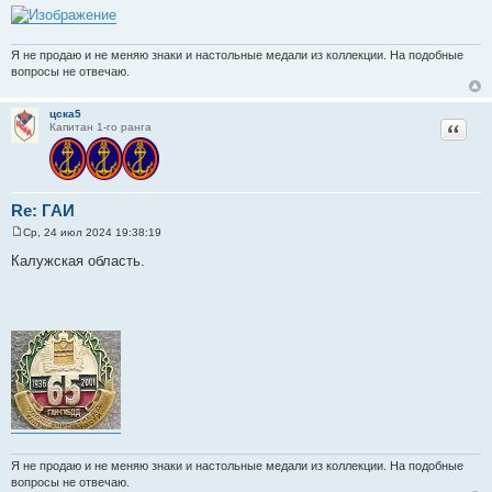
щ
е
н
и
Я не продаю и не меняю знаки и настольные медали из коллекции. На подобные
е
вопросы не отвечаю.
цска5
Цитат
Капитан 1-го ранга
Re: ГАИ
Ср, 24 июл 2024 19:38:19
С
о
Калужская область.
о
б
щ
е
н
и
е
Я не продаю и не меняю знаки и настольные медали из коллекции. На подобные
вопросы не отвечаю.