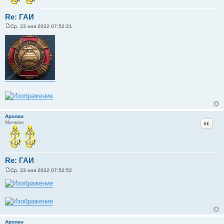
Re: ГАИ
Ср, 23 ноя 2022 07:52:21
С
о
о
б
щ
е
н
и
е
Аролан
Цитат
Мичман
Re: ГАИ
Ср, 23 ноя 2022 07:52:52
С
о
о
б
щ
е
н
и
Аролан
е