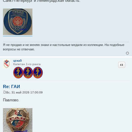
Санкт-Петербург и Ленинградская область.
о
б
щ
е
н
и
е
Я не продаю и не меняю знаки и настольные медали из коллекции. На подобные
вопросы не отвечаю.
цска5
Цитат
Капитан 1-го ранга
Re: ГАИ
Вс, 31 май 2026 17:00:09
С
о
Павлово.
о
б
щ
е
н
и
е