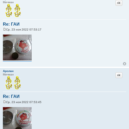
Цитат
Мичман
Re: ГАИ
Ср, 23 ноя 2022 07:53:17
С
о
о
б
щ
е
н
и
е
Аролан
Цитат
Мичман
Re: ГАИ
Ср, 23 ноя 2022 07:53:45
С
о
о
б
щ
е
н
и