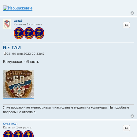
б
щ
е
н
и
цска5
е
Цитат
Капитан 1-го ранга
Re: ГАИ
Сб, 04 фев 2023 20:33:47
С
о
Калужская область.
о
б
щ
е
н
и
е
Я не продаю и не меняю знаки и настольные медали из коллекции. На подобные
вопросы не отвечаю.
Стас КСЛ
Цитат
Капитан 1-го ранга