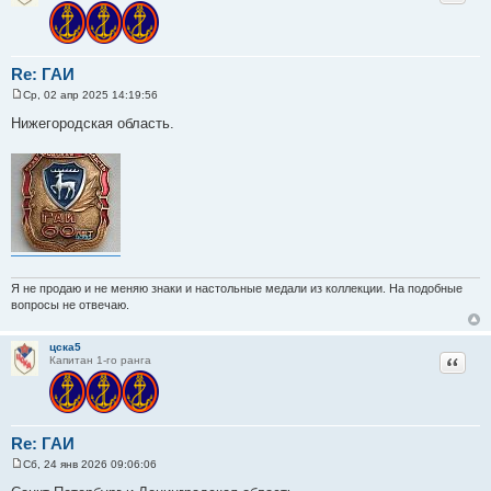
Re: ГАИ
Ср, 02 апр 2025 14:19:56
С
о
Нижегородская область.
о
б
щ
е
н
и
е
Я не продаю и не меняю знаки и настольные медали из коллекции. На подобные
вопросы не отвечаю.
цска5
Цитат
Капитан 1-го ранга
Re: ГАИ
Сб, 24 янв 2026 09:06:06
С
о