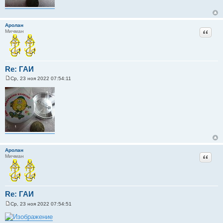
е
Аролан
Цитат
Мичман
Re: ГАИ
Ср, 23 ноя 2022 07:54:11
С
о
о
б
щ
е
н
и
е
Аролан
Цитат
Мичман
Re: ГАИ
Ср, 23 ноя 2022 07:54:51
С
о
о