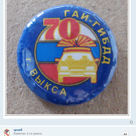
цска5
Цитат
Капитан 1-го ранга