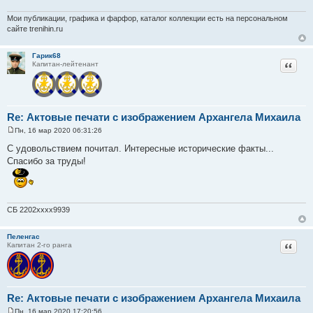
е
н
Мои публикации, графика и фарфор, каталог коллекции есть на персональном
и
сайте trenihin.ru
е
Гарик68
Цитат
Капитан-лейтенант
Re: Актовые печати с изображением Архангела Михаила
Пн, 16 мар 2020 06:31:26
С
о
С удовольствием почитал. Интересные исторические факты...
о
Спасибо за труды!
б
щ
е
н
и
е
СБ 2202хххх9939
Пеленгас
Цитат
Капитан 2-го ранга
Re: Актовые печати с изображением Архангела Михаила
Пн, 16 мар 2020 17:20:56