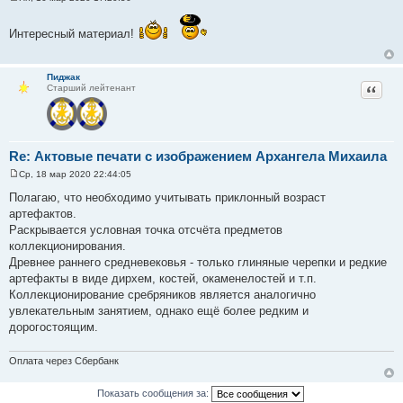
С
о
о
Интересный материал!
б
щ
е
н
Пиджак
и
Цитат
Старший лейтенант
е
Re: Актовые печати с изображением Архангела Михаила
Ср, 18 мар 2020 22:44:05
С
о
Полагаю, что необходимо учитывать приклонный возраст
о
артефактов.
б
щ
Раскрывается условная точка отсчёта предметов
е
коллекционирования.
н
и
Древнее раннего средневековья - только глиняные черепки и редкие
е
артефакты в виде дирхем, костей, окаменелостей и т.п.
Коллекционирование сребряников является аналогично
увлекательным занятием, однако ещё более редким и
дорогостоящим.
Оплата через Сбербанк
Показать сообщения за: