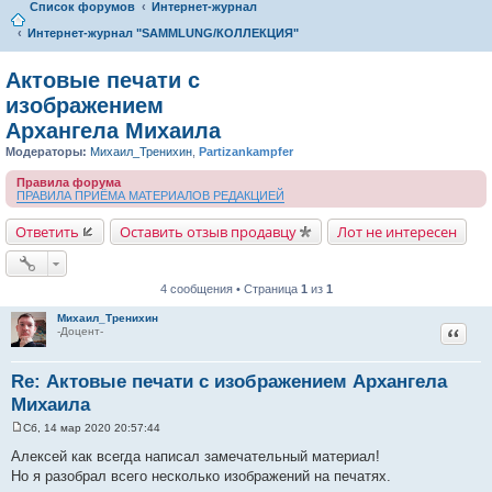
Список форумов
Интернет-журнал
Интернет-журнал "SAMMLUNG/КОЛЛЕКЦИЯ"
Актовые печати с
изображением
Архангела Михаила
Модераторы:
Михаил_Тренихин
,
Partizankampfer
Правила форума
ПРАВИЛА ПРИЁМА МАТЕРИАЛОВ РЕДАКЦИЕЙ
Ответить
Оставить отзыв продавцу
Лот не интересен
4 сообщения • Страница
1
из
1
Михаил_Тренихин
Цитат
-Доцент-
Re: Актовые печати с изображением Архангела
Михаила
Сб, 14 мар 2020 20:57:44
С
о
Алексей как всегда написал замечательный материал!
о
Но я разобрал всего несколько изображений на печатях.
б
щ