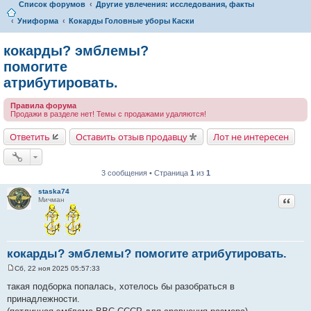
Список форумов
Другие увлечения: исследования, факты
Униформа
Кокарды Головные уборы Каски
кокарды? эмблемы?
помогите
атрибутировать.
Правила форума
Продажи в разделе нет! Темы с продажами удаляются!
Ответить
Оставить отзыв продавцу
Лот не интересен
3 сообщения • Страница
1
из
1
staska74
Цитат
Мичман
кокарды? эмблемы? помогите атрибутировать.
Сб, 22 ноя 2025 05:57:33
С
о
такая подборка попалась, хотелось бы разобраться в
о
принадлежности.
б
щ