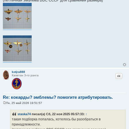
(петличная эмблема ВВС СССР для сравнения размера)
е
н
и
е
kotjra888
Цитат
Капитан 3-го ранга
Re: кокарды? эмблемы? помогите атрибутировать.
Пн, 25 май 2026 19:51:57
С
о
о
staska74
писал(а) Сб, 22 ноя 2025 05:57:33:
↑
б
такая подборка попалась, хотелось бы разобраться в
щ
е
принадлежности.
н