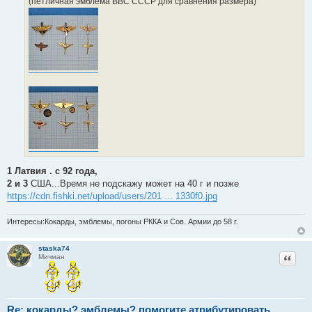
(петличная эмблема ВВС СССР для сравнения размера)
и
е
1 Латвия . с 92 года,
2 и 3
США...Время не подскажу может на 40 г и позже
https://cdn.fishki.net/upload/users/201 ... 1330f0.jpg
Интересы:Кокарды, эмблемы, погоны РККА и Сов. Армии до 58 г.
staska74
Цитат
Мичман
Re: кокарды? эмблемы? помогите атрибутировать.