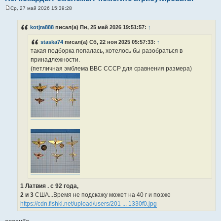
Ср, 27 май 2026 15:39:28
С
о
о
kotjra888
писал(а) Пн, 25 май 2026 19:51:57:
↑
б
щ
staska74
писал(а) Сб, 22 ноя 2025 05:57:33:
↑
е
н
такая подборка попалась, хотелось бы разобраться в
и
принадлежности.
е
(петличная эмблема ВВС СССР для сравнения размера)
1 Латвия . с 92 года,
2 и 3
США...Время не подскажу может на 40 г и позже
https://cdn.fishki.net/upload/users/201 ... 1330f0.jpg