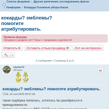
Список форумов
Другие увлечения: исследования, факты
Униформа
Кокарды Головные уборы Каски
кокарды? эмблемы?
помогите
атрибутировать.
Правила форума
Продажи в разделе нет! Темы с продажами удаляются!
Ответить
Оставить отзыв продавцу
Лот не интересен
3 сообщения • Страница
1
из
1
staska74
Цитат
Мичман
кокарды? эмблемы? помогите атрибутировать.
Сб, 22 ноя 2025 05:57:33
С
о
такая подборка попалась, хотелось бы разобраться в
о
принадлежности.
б
щ