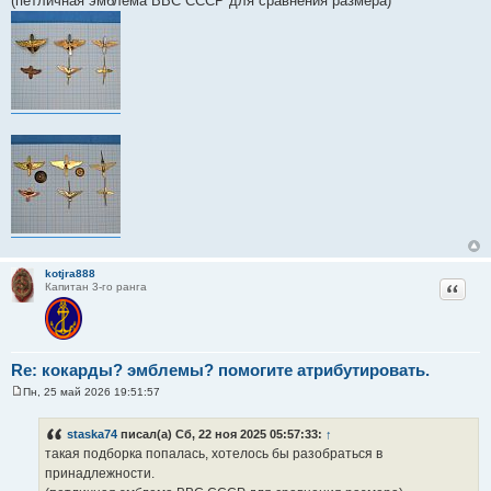
(петличная эмблема ВВС СССР для сравнения размера)
е
н
и
е
kotjra888
Цитат
Капитан 3-го ранга
Re: кокарды? эмблемы? помогите атрибутировать.
Пн, 25 май 2026 19:51:57
С
о
о
staska74
писал(а) Сб, 22 ноя 2025 05:57:33:
↑
б
такая подборка попалась, хотелось бы разобраться в
щ
е
принадлежности.
н