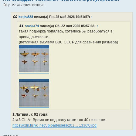
Ср, 27 май 2026 15:39:28
С
о
о
kotjra888
писал(а) Пн, 25 май 2026 19:51:57:
↑
б
щ
staska74
писал(а) Сб, 22 ноя 2025 05:57:33:
↑
е
н
такая подборка попалась, хотелось бы разобраться в
и
принадлежности.
е
(петличная эмблема ВВС СССР для сравнения размера)
1 Латвия . с 92 года,
2 и 3
США...Время не подскажу может на 40 г и позже
https://cdn.fishki.net/upload/users/201 ... 1330f0.jpg