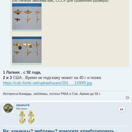
(петличная эмблема ВВС СССР для сравнения размера)
и
е
1 Латвия . с 92 года,
2 и 3
США...Время не подскажу может на 40 г и позже
https://cdn.fishki.net/upload/users/201 ... 1330f0.jpg
Интересы:Кокарды, эмблемы, погоны РККА и Сов. Армии до 58 г.
staska74
Цитат
Мичман
Re: кокарды? эмблемы? помогите атрибутировать.