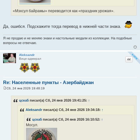
«Мэхсул байрамы» переводится как «праздник урожая».
Да, ошибся. Подскажите тогда перевод в нижней части знака.
Я не продаю и не меняю знаки и настольные медали из коллекции. На подобные
вопросы не отвечаю.
Aleksandr
Цитат
Вице-адмирал
Re: Населенные пункты - Азербайджан
Сб, 24 янв 2026 19:48:19
С
о
о
цска5
писал(а) Сб, 24 янв 2026 19:41:25:
↑
б
щ
Aleksandr
писал(а) Сб, 24 янв 2026 19:34:18:
↑
е
н
и
цска5
писал(а) Сб, 24 янв 2026 16:10:52:
↑
е
Мосул.