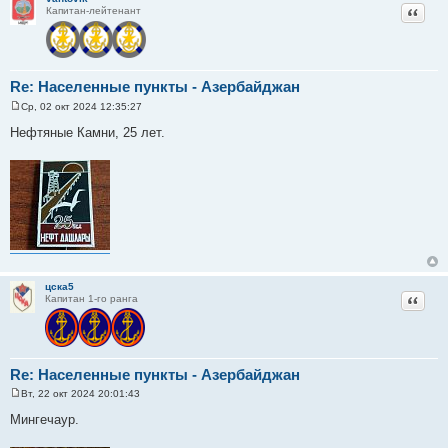
Цитат
Капитан-лейтенант
Re: Населенные пункты - Азербайджан
Ср, 02 окт 2024 12:35:27
С
о
Нефтяные Камни, 25 лет.
о
б
щ
е
н
и
е
цска5
Цитат
Капитан 1-го ранга
Re: Населенные пункты - Азербайджан
Вт, 22 окт 2024 20:01:43
С
о
Мингечаур.
о
б