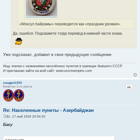
«Мэхсул байрамы» переводится как «праздник урожая».
Да, ошибся. Подскажите тогда перевод в нижней части знака.
Уже подсказал, добавил в свое предыдущее сообщение.
Ищу значки с названиями населённых пунктов в границах бывшего СССР.
И приглашаю зайти на мой сайт: www.ussrtownpins.com
сандро1203
Цитат
Капитан 2-го ранга
Re: Населенные пункты - Азербайджан
Вс, 17 май 2026 20:54:20
С
о
Баку
о
б
щ
е