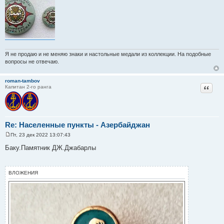
е
н
и
е
Я не продаю и не меняю знаки и настольные медали из коллекции. На подобные
вопросы не отвечаю.
roman-tambov
Цитат
Капитан 2-го ранга
Re: Населенные пункты - Азербайджан
Пт, 23 дек 2022 13:07:43
С
о
Баку.Памятник ДЖ.Джабарлы
о
б
щ
е
ВЛОЖЕНИЯ
н
и
е