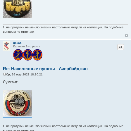
и
е
Я не продаю и не меняю знаки и настольные медали из коллекции. На подобные
вопросы не отвечаю.
цска5
Цитат
Капитан 1-го ранга
Re: Населенные пункты - Азербайджан
Ср, 29 мар 2023 18:30:21
С
о
Сумгаит.
о
б
щ
е
н
и
е
Я не продаю и не меняю знаки и настольные медали из коллекции. На подобные
вопросы не отвечаю.