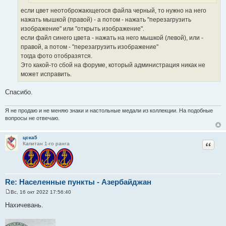
если цвет неотоброжающегося файла черный, то нужно на него
нажать мышкой (правой) - а потом - нажать "перезагрузить
изображение" или "открыть изображение".
если файл синего цвета - нажать на него мышкой (левой), или -
правой, а потом - "перезагрузить изображение"
тогда фото отобразятся.
Это какой-то сбой на форуме, который администрация никак не
может исправить.
Спасибо.
Я не продаю и не меняю знаки и настольные медали из коллекции. На подобные
вопросы не отвечаю.
цска5
Цитат
Капитан 1-го ранга
Re: Населенные пункты - Азербайджан
Вс, 16 окт 2022 17:56:40
С
о
Нахичевань.
о
б
щ