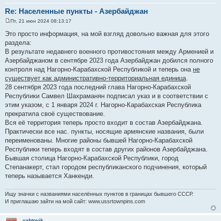
Re: Населенные пункты - Азербайджан
Пт, 21 июн 2024 08:13:17
С
о
Это просто информация, на мой взгляд довольно важная для этого
о
раздела:
б
щ
В результате недавнего военного противостояния между Арменией и
е
Азербайджаном в сентябре 2023 года Азербайджан добился полного
н
и
контроля над Нагорно-Карабахской Республикой и теперь она
не
е
существует как административно-территориальная единица
.
28 сентября 2023 года последний глава Нагорно-Карабахской
Республики Самвел Шахраманян подписал указ и в соответствии с
этим указом, с 1 января 2024 г. Нагорно-Карабахская Республика
прекратила своё существование.
Вся её территория теперь просто входит в состав Азербайджана.
Практически все нас. пункты, носящие армянские названия, были
переименованы. Многие районы бывшей Нагорно-Карабахской
Республики теперь входят в состав других районов Азербайджана.
Бывшая столица Нагорно-Карабахской Республики, город
Степанакерт, стал городом республиканского подчинения, который
теперь называется Ханкенди.
Ищу значки с названиями населённых пунктов в границах бывшего СССР.
И приглашаю зайти на мой сайт: www.ussrtownpins.com
vahtovik