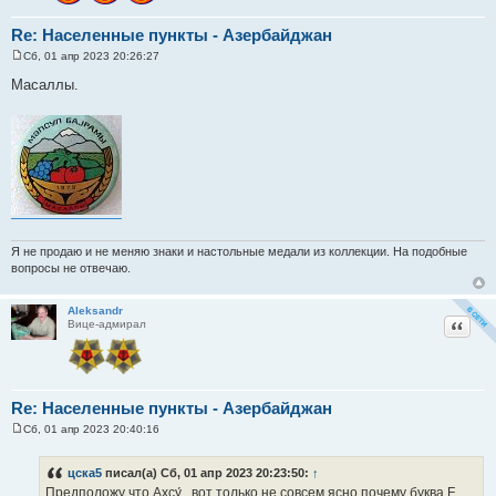
Re: Населенные пункты - Азербайджан
Сб, 01 апр 2023 20:26:27
С
о
Масаллы.
о
б
щ
е
н
и
е
Я не продаю и не меняю знаки и настольные медали из коллекции. На подобные
вопросы не отвечаю.
Aleksandr
Цитат
Вице-адмирал
Re: Населенные пункты - Азербайджан
Сб, 01 апр 2023 20:40:16
С
о
о
цска5
писал(а) Сб, 01 апр 2023 20:23:50:
↑
б
Предположу что Ахсу́ , вот только не совсем ясно почему буква F
щ