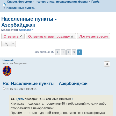
Список форумов
Фалеристика: исследования, факты
Гербы
Населённые пункты
Населенные пункты -
Азербайджан
Модератор:
Aleksandr
Ответить
Оставить отзыв продавцу
Лот не интересен
116 сообщений
1
2
3
4
Николай..
Цитат
Капитан 3-го ранга
Re: Населенные пункты - Азербайджан
Чт, 15 сен 2022 10:29:01
С
о
о
цска5
писал(а) Чт, 15 сен 2022 10:02:37:
↑
б
Кто может подсказать, процентов 40 изображений исчезли либо
щ
е
отображаются некорректно?
н
Причём не только в данной теме, а почти во всех темах форума.
и