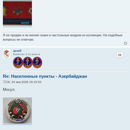
щ
е
н
и
е
Я не продаю и не меняю знаки и настольные медали из коллекции. На подобные
вопросы не отвечаю.
цска5
Цитат
Капитан 1-го ранга
Re: Населенные пункты - Азербайджан
Сб, 24 янв 2026 16:10:52
С
о
Мосул.
о
б
щ
е
н
и
е