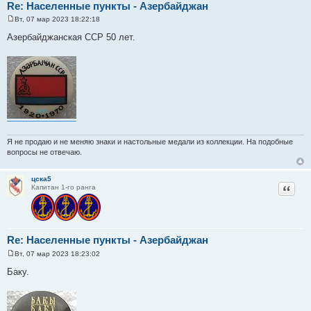
Re: Населенные пункты - Азербайджан
Вт, 07 мар 2023 18:22:18
С
о
Азербайджанская ССР 50 лет.
о
б
щ
е
н
и
е
Я не продаю и не меняю знаки и настольные медали из коллекции. На подобные
вопросы не отвечаю.
цска5
Цитат
Капитан 1-го ранга
Re: Населенные пункты - Азербайджан
Вт, 07 мар 2023 18:23:02
С
о
Баку.
о
б
щ
е
н