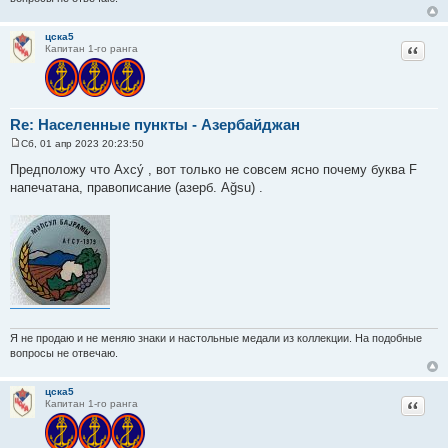
цска5
Цитат
Капитан 1-го ранга
Re: Населенные пункты - Азербайджан
Сб, 01 апр 2023 20:23:50
С
о
Предположу что Ахсу́ , вот только не совсем ясно почему буква F
о
напечатана, правописание (азерб. Ağsu) .
б
щ
е
н
и
е
Я не продаю и не меняю знаки и настольные медали из коллекции. На подобные
вопросы не отвечаю.
цска5
Цитат
Капитан 1-го ранга