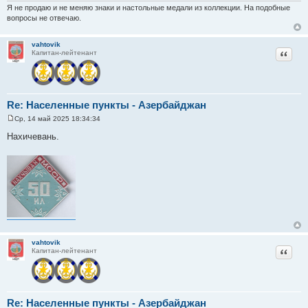
Я не продаю и не меняю знаки и настольные медали из коллекции. На подобные
вопросы не отвечаю.
vahtovik
Цитат
Капитан-лейтенант
Re: Населенные пункты - Азербайджан
Ср, 14 май 2025 18:34:34
С
о
Нахичевань.
о
б
щ
е
н
и
е
vahtovik
Цитат
Капитан-лейтенант
Re: Населенные пункты - Азербайджан