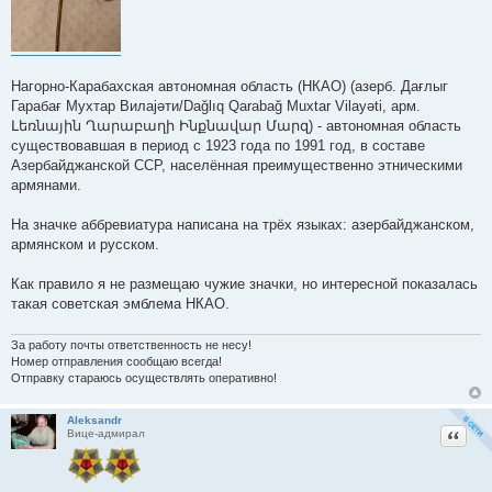
е
Нагорно-Карабахская автономная область (НКАО) (азерб. Дағлыг
Гарабағ Мухтар Вилајәти/Dağlıq Qarabağ Muxtar Vilayəti, арм.
Լեռնային Ղարաբաղի Ինքնավար Մարզ) - автономная область
существовавшая в период с 1923 года по 1991 год, в составе
Азербайджанской ССР, населённая преимущественно этническими
армянами.
На значке аббревиатура написана на трёх языках: азербайджанском,
армянском и русском.
Как правило я не размещаю чужие значки, но интересной показалась
такая советская эмблема НКАО.
За работу почты ответственность не несу!
Номер отправления сообщаю всегда!
Отправку стараюсь осуществлять оперативно!
Aleksandr
Цитат
Вице-адмирал