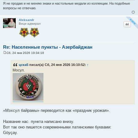
Я не продаю и не меняю знаки и настольные медали из коллекции. На подобные
вопросы не отвечаю.
Aleksandr
Цитат
Вице-адмирал
Re: Населенные пункты - Азербайджан
Сб, 24 янв 2026 19:34:18
С
о
о
цска5
писал(а) Сб, 24 янв 2026 16:10:52:
↑
б
Мосул.
щ
е
н
и
е
«Мэхсул байрамы» переводится как «праздник урожая».
Название нас. пункта написано внизу.
Вот так оно пишется современными латинскими буквами:
Göyçay.