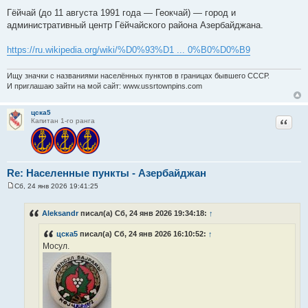
Гёйчай (до 11 августа 1991 года — Геокчай) — город и
административный центр Гёйчайского района Азербайджана.
https://ru.wikipedia.org/wiki/%D0%93%D1 ... 0%B0%D0%B9
Ищу значки с названиями населённых пунктов в границах бывшего СССР.
И приглашаю зайти на мой сайт: www.ussrtownpins.com
цска5
Цитат
Капитан 1-го ранга
Re: Населенные пункты - Азербайджан
Сб, 24 янв 2026 19:41:25
С
о
о
Aleksandr
писал(а) Сб, 24 янв 2026 19:34:18:
↑
б
щ
цска5
писал(а) Сб, 24 янв 2026 16:10:52:
↑
е
н
Мосул.
и
е