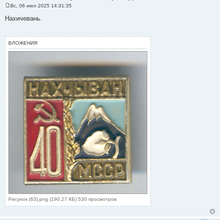
Вс, 06 июл 2025 14:31:35
С
о
Нахичевань.
о
б
щ
е
ВЛОЖЕНИЯ
н
и
е
Рисунок (63).png (190.27 КБ) 530 просмотров