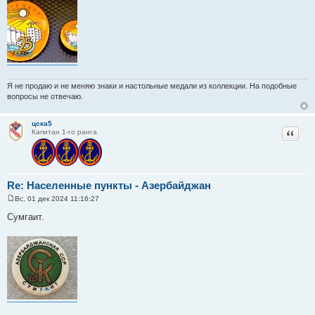
щ
е
н
и
е
Я не продаю и не меняю знаки и настольные медали из коллекции. На подобные
вопросы не отвечаю.
цска5
Цитат
Капитан 1-го ранга
Re: Населенные пункты - Азербайджан
Вс, 01 дек 2024 11:16:27
С
о
Сумгаит.
о
б
щ
е
н
и
е