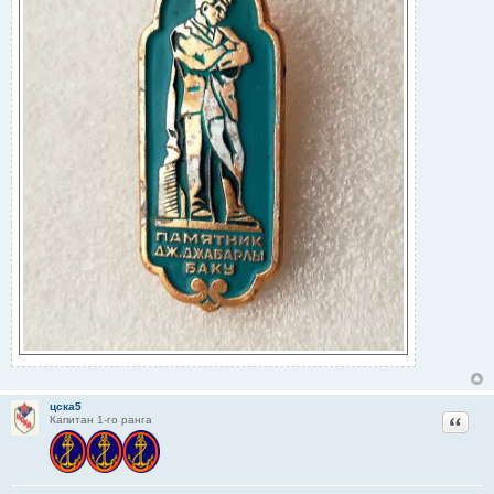
цска5
Цитат
Капитан 1-го ранга