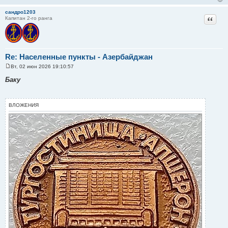
сандро1203
Цитат
Капитан 2-го ранга
Re: Населенные пункты - Азербайджан
Вт, 02 июн 2026 19:10:57
С
о
Баку
о
б
щ
е
ВЛОЖЕНИЯ
н
и
е