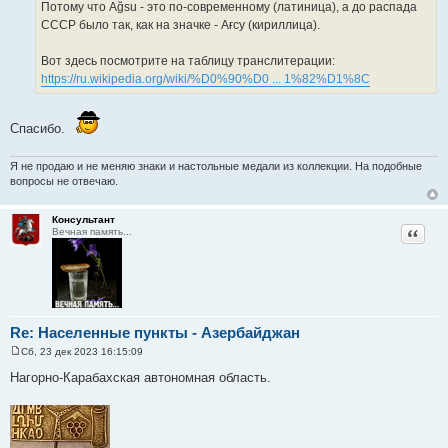
Потому что Ağsu - это по-современному (латиница), а до распада
СССР было так, как на значке - Aғсу (кириллица).
Вот здесь посмотрите на таблицу транслитерации:
https://ru.wikipedia.org/wiki/%D0%90%D0 ... 1%82%D1%8C
Спасибо.
Я не продаю и не меняю знаки и настольные медали из коллекции. На подобные
вопросы не отвечаю.
Консультант
Цитат
Вечная память...
Re: Населенные пункты - Азербайджан
Сб, 23 дек 2023 16:15:09
С
о
Нагорно-Карабахская автономная область.
о
б
щ
е
н
и