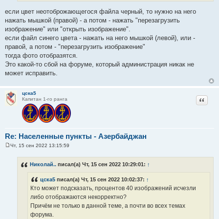
е
если цвет неотоброжающегося файла черный, то нужно на него
нажать мышкой (правой) - а потом - нажать "перезагрузить
изображение" или "открыть изображение".
если файл синего цвета - нажать на него мышкой (левой), или -
правой, а потом - "перезагрузить изображение"
тогда фото отобразятся.
Это какой-то сбой на форуме, который администрация никак не
может исправить.
цска5
Цитат
Капитан 1-го ранга
Re: Населенные пункты - Азербайджан
Чт, 15 сен 2022 13:15:59
С
о
о
Николай..
писал(а) Чт, 15 сен 2022 10:29:01:
↑
б
щ
цска5
писал(а) Чт, 15 сен 2022 10:02:37:
↑
е
н
Кто может подсказать, процентов 40 изображений исчезли
и
либо отображаются некорректно?
е
Причём не только в данной теме, а почти во всех темах
форума.