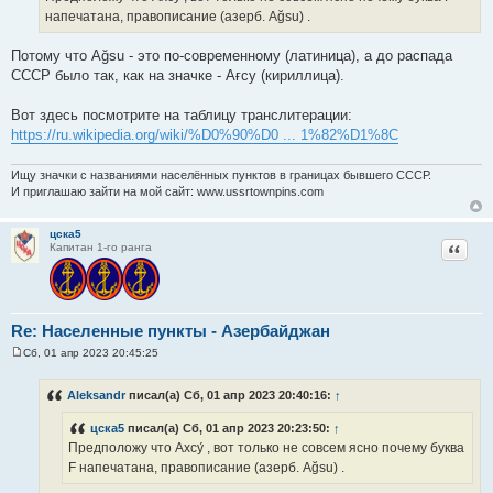
е
напечатана, правописание (азерб. Ağsu) .
н
и
е
Потому что Ağsu - это по-современному (латиница), а до распада
СССР было так, как на значке - Aғсу (кириллица).
Вот здесь посмотрите на таблицу транслитерации:
https://ru.wikipedia.org/wiki/%D0%90%D0 ... 1%82%D1%8C
Ищу значки с названиями населённых пунктов в границах бывшего СССР.
И приглашаю зайти на мой сайт: www.ussrtownpins.com
цска5
Цитат
Капитан 1-го ранга
Re: Населенные пункты - Азербайджан
Сб, 01 апр 2023 20:45:25
С
о
о
Aleksandr
писал(а) Сб, 01 апр 2023 20:40:16:
↑
б
щ
цска5
писал(а) Сб, 01 апр 2023 20:23:50:
↑
е
н
Предположу что Ахсу́ , вот только не совсем ясно почему буква
и
F напечатана, правописание (азерб. Ağsu) .
е