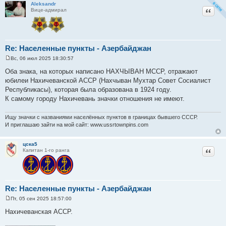
Aleksandr
Цитат
Вице-адмирал
Re: Населенные пункты - Азербайджан
Вс, 06 июл 2025 18:30:57
С
о
Оба знака, на которых написано НАХЧЫВАН МССР, отражают
о
юбилеи Нахичеванской АССР (Нахчыван Мухтар Совет Сосиалист
б
щ
Республикасы), которая была образована в 1924 году.
е
К самому городу Нахичевань значки отношения не имеют.
н
и
е
Ищу значки с названиями населённых пунктов в границах бывшего СССР.
И приглашаю зайти на мой сайт: www.ussrtownpins.com
цска5
Цитат
Капитан 1-го ранга
Re: Населенные пункты - Азербайджан
Пт, 05 сен 2025 18:57:00
С
о
Нахичеванская АССР.
о
б