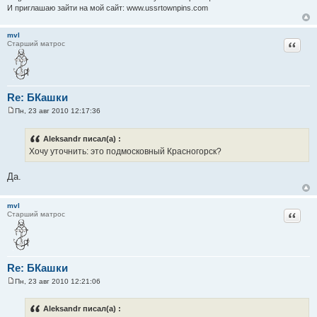
И приглашаю зайти на мой сайт: www.ussrtownpins.com
mvl
Цитат
Старший матрос
Re: БКашки
Пн, 23 авг 2010 12:17:36
С
о
о
Aleksandr писал(а) :
б
Хочу уточнить: это подмосковный Красногорск?
щ
е
н
Да.
и
е
mvl
Цитат
Старший матрос
Re: БКашки
Пн, 23 авг 2010 12:21:06
С
о
о
Aleksandr писал(а) :
б