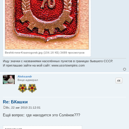
Beshki-new-Krasnogorsk.jpg (104.16 КБ) 3489 просмотров
Ищу значки с названиями населённых пунктов в границах бывшего СССР.
И приглашаю зайти на мой сайт: www.ussrtownpins.com
Aleksandr
Цитат
Вице-адмирал
Re: БКашки
Вс, 22 авг 2010 21:12:01
С
о
Ещё вопрос: где находится это Солёное???
о
б
щ
е