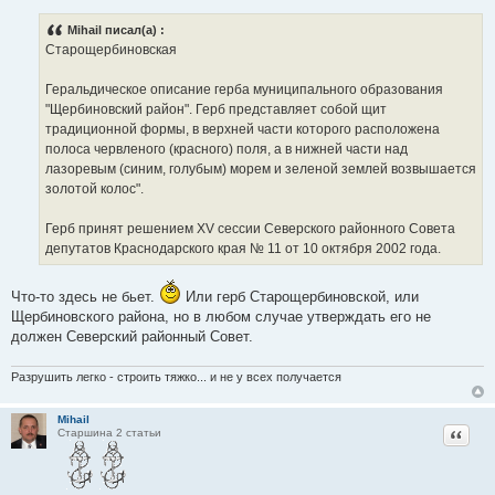
о
о
Mihail писал(а) :
б
Старощербиновская
щ
е
н
Геральдическое описание герба муниципального образования
и
е
"Щербиновский район". Герб представляет собой щит
традиционной формы, в верхней части которого расположена
полоса червленого (красного) поля, а в нижней части над
лазоревым (синим, голубым) морем и зеленой землей возвышается
золотой колос".
Герб принят решением XV сессии Северского районного Совета
депутатов Краснодарского края № 11 от 10 октября 2002 года.
Что-то здесь не бьет.
Или герб Старощербиновской, или
Щербиновского района, но в любом случае утверждать его не
должен Северский районный Совет.
Разрушить легко - строить тяжко... и не у всех получается
Mihail
Цитат
Старшина 2 статьи