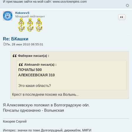
И приглашаю зайти на мой сайт: www.ussrtownpins.com
KokorevS
Цитат
Младший лейтенант
Re: БКашки
Пн, 28 июн 2010 06:55:01
С
о
о
Фаберже писал(а) :
б
щ
Aleksandr писал(а) :
е
н
ПОЧАПЫ 500
и
АЛЕКСЕЕВСКАЯ 310
е
Это какая область?
Крест в последнем похоже на Волынь...
Я Алексеевскую положил в Волгоградскую обл.
Почсалы однозначно - Волынская
Кокорев Сергей
Интерес: значки по теме Долгопрудный, дирижабли, МФТИ