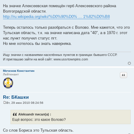
На значке Алексеевская помещён герб Алексеевского района
Волгоградской области.
http://ru.wikipedia.org/wiki/%D0%90%D0% ... 1%82%D0%B8
Теперь осталось только разобраться с Волово. Мне кажется, что это
Тульская область, т.к. на значке написана дата "40", а в 1970 г. этот
нас.пункт получил статус пгт.
Но мне хотелось бы знать наверняка.
Ищу значки с названиями населённых пунктов в границах бывшего СССР.
И приглашаю зайти на мой сайт: www.ussrtownpins.com
Моченов Константин
Цитат
Лейтенант
Re: БКашки
Вт, 29 июн 2010 08:24:56
С
о
о
Aleksandr писал(а) :
б
Ещё вопрос: это какое Волово?
щ
е
н
Со слов Бориса это Тульская область.
и