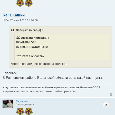
Re: БКашки
Пн, 28 июн 2010 01:44:06
С
о
о
Фаберже писал(а) :
б
щ
Aleksandr писал(а) :
е
н
ПОЧАПЫ 500
и
АЛЕКСЕЕВСКАЯ 310
е
Это какая область?
Крест в последнем похоже на Волынь...
Спасибо!
В Ратновском районе Волынской области есть такой нас. пункт.
Ищу значки с названиями населённых пунктов в границах бывшего СССР.
И приглашаю зайти на мой сайт: www.ussrtownpins.com
Aleksandr
Цитат
Вице-адмирал