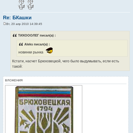
Re: БКашки
Вт, 20 апр 2010 14:39:45
С
о
о
ТИХОООЛЕГ писал(а) :
б
щ
Aleks писал(а) :
е
н
и
новинки рынка
е
Кстати, насчет Брюховецкой, чего было выдумывать, если есть
такой:
ВЛОЖЕНИЯ