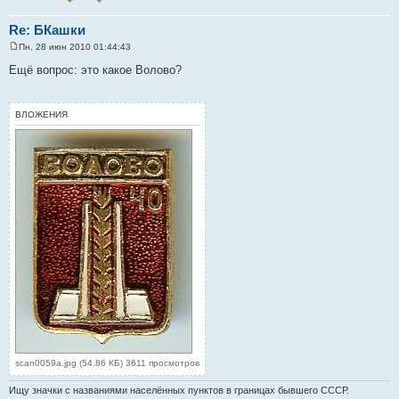
Re: БКашки
Пн, 28 июн 2010 01:44:43
С
о
Ещё вопрос: это какое Волово?
о
б
щ
е
ВЛОЖЕНИЯ
н
и
е
scan0059a.jpg (54.86 КБ) 3611 просмотров
Ищу значки с названиями населённых пунктов в границах бывшего СССР.