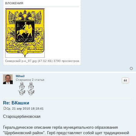
ВЛОЖЕНИЯ
Северский р-н_97.jpg (47.02 КБ) 3790 просмотров
Mihail
Цитат
Старшина 2 статьи
Re: БКашки
Ср, 21 апр 2010 18:18:41
С
о
Старощербиновская
о
б
щ
Геральдическое описание герба муниципального образования
е
"Щербиновский район". Герб представляет собой щит традиционной
н