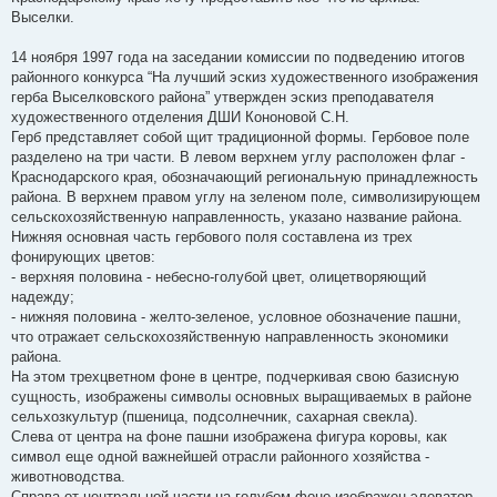
щ
Выселки.
е
н
и
14 ноября 1997 года на заседании комиссии по подведению итогов
е
районного конкурса “На лучший эскиз художественного изображения
герба Выселковского района” утвержден эскиз преподавателя
художественного отделения ДШИ Кононовой С.Н.
Герб представляет собой щит традиционной формы. Гербовое поле
разделено на три части. В левом верхнем углу расположен флаг -
Краснодарского края, обозначающий региональную принадлежность
района. В верхнем правом углу на зеленом поле, символизирующем
сельскохозяйственную направленность, указано название района.
Нижняя основная часть гербового поля составлена из трех
фонирующих цветов:
- верхняя половина - небесно-голубой цвет, олицетворяющий
надежду;
- нижняя половина - желто-зеленое, условное обозначение пашни,
что отражает сельскохозяйственную направленность экономики
района.
На этом трехцветном фоне в центре, подчеркивая свою базисную
сущность, изображены символы основных выращиваемых в районе
сельхозкультур (пшеница, подсолнечник, сахарная свекла).
Слева от центра на фоне пашни изображена фигура коровы, как
символ еще одной важнейшей отрасли районного хозяйства -
животноводства.
Справа от центральной части на голубом фоне изображен элеватор,