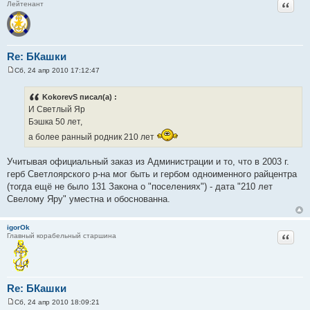
Цитат
Лейтенант
Re: БКашки
Сб, 24 апр 2010 17:12:47
С
о
о
KokorevS писал(а) :
б
И Светлый Яр
щ
е
Бэшка 50 лет,
н
и
а более ранный родник 210 лет
е
Учитывая официальный заказ из Администрации и то, что в 2003 г.
герб Светлоярского р-на мог быть и гербом одноименного райцентра
(тогда ещё не было 131 Закона о "поселениях") - дата "210 лет
Свелому Яру" уместна и обоснованна.
igorOk
Цитат
Главный корабельный старшина
Re: БКашки
Сб, 24 апр 2010 18:09:21
С