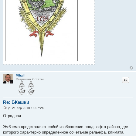
Mihail
Цитат
Старшина 2 статьи
Re: БКашки
Ср, 21 апр 2010 18:07:26
С
о
Отрадная
о
б
щ
Эмблема представляет собой изображение ландшафта района, для
е
которого характерно определенное сочетание рельефа, климата,
н