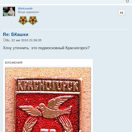
е
Aleksandr
Цитат
Вице-адмирал
Re: БКашки
Вс, 22 авг 2010 21:09:35
С
о
Хочу уточнить: это подмосковный Красногорск?
о
б
щ
е
ВЛОЖЕНИЯ
н
и
е