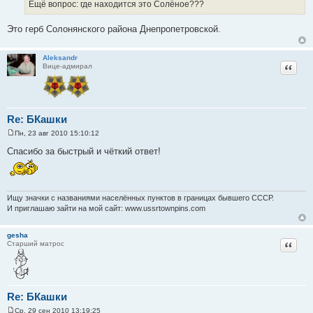
Ещё вопрос: где находится это Солёное???
щ
е
н
Это герб Солонянского района Днепропетровской.
и
е
Aleksandr
Цитат
Вице-адмирал
Re: БКашки
Пн, 23 авг 2010 15:10:12
С
о
Спасибо за быстрый и чёткий ответ!
о
б
щ
е
н
Ищу значки с названиями населённых пунктов в границах бывшего СССР.
и
е
И приглашаю зайти на мой сайт: www.ussrtownpins.com
gesha
Цитат
Старший матрос
Re: БКашки
Ср, 29 сен 2010 13:19:25