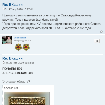
Re: БКашки
Вт, 27 апр 2010 16:17:44
С
о
Приношу свои извинения за опечатку по Старощербиновскому
о
рисунку. Текст должен был быть такой:
б
щ
"Герб принят решением XV сессии Шербиновского районного Совета
е
депутатов Краснодарского края № 11 от 10 октября 2002 года".
н
и
е
Aleksandr
Цитат
Вице-адмирал
Re: БКашки
Пн, 28 июн 2010 01:02:28
С
о
ПОЧАПЫ 500
о
АЛЕКСЕЕВСКАЯ 310
б
щ
е
Это какая область?
н
и
е
ВЛОЖЕНИЯ