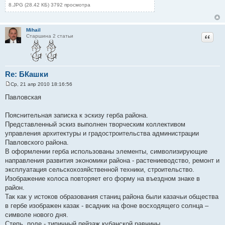
8.JPG (28.42 КБ) 3792 просмотра
Mihail
Цитат
Старшина 2 статьи
Re: БКашки
Ср, 21 апр 2010 18:16:56
С
о
Павловская
о
б
щ
Пояснительная записка к эскизу герба района.
е
Представленный эскиз выполнен творческим коллективом
н
и
управления архитектуры и градостроительства администрации
е
Павловского района.
В оформлении герба использованы элементы, символизирующие
направления развития экономики района - растениеводство, ремонт и
эксплуатация сельскохозяйственной техники, строительство.
Изображение колоса повторяет его форму на въездном знаке в
район.
Так как у истоков образования станиц района были казачьи общества
в гербе изображен казак - всадник на фоне восходящего солнца –
символе нового дня.
Степь, поле - типичный пейзаж кубанской равнины.