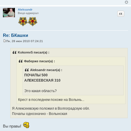
Aleksandr
Цитат
Вице-адмирал
Re: БКашки
Пн, 28 июн 2010 07:24:21
С
о
о
KokorevS писал(а) :
б
щ
Фаберже писал(а) :
е
н
и
Aleksandr писал(а) :
е
ПОЧАПЫ 500
АЛЕКСЕЕВСКАЯ 310
Это какая область?
Крест в последнем похоже на Волынь...
Я Алексеевскую положил в Волгоградскую обл.
Почапы однозначно - Волынская
Вы правы!