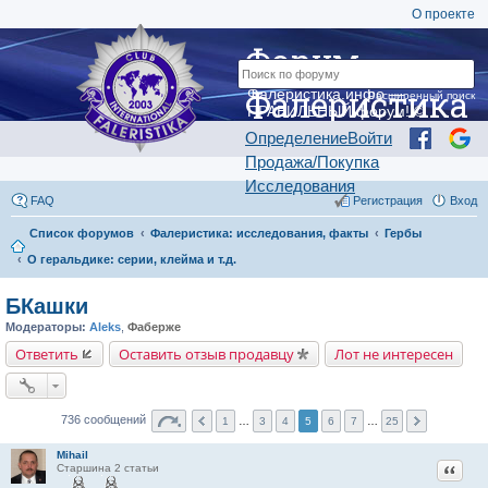
О проекте
Форум
Фалеристика
Фалеристика.инфо —
Расширенный поиск
ПРАВИЛЬНЫЙ форум! ©
Определение
Войти
Продажа/Покупка
Исследования
FAQ
Регистрация
Вход
Список форумов
Фалеристика: исследования, факты
Гербы
О геральдике: серии, клейма и т.д.
БКашки
Модераторы:
Aleks
,
Фаберже
Ответить
Оставить отзыв продавцу
Лот не интересен
736 сообщений
1
…
3
4
5
6
7
…
25
Mihail
Цитат
Старшина 2 статьи