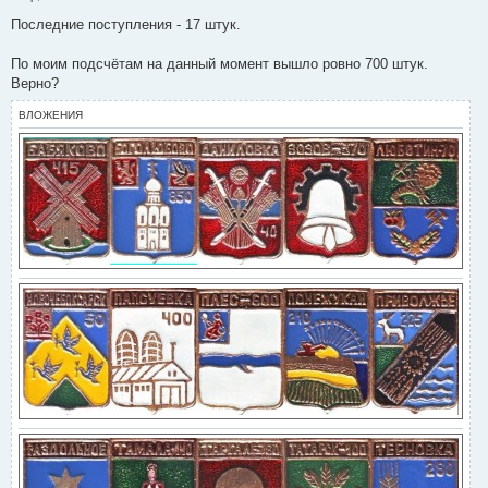
С
о
Последние поступления - 17 штук.
о
б
щ
По моим подсчётам на данный момент вышло ровно 700 штук.
е
Верно?
н
и
е
ВЛОЖЕНИЯ