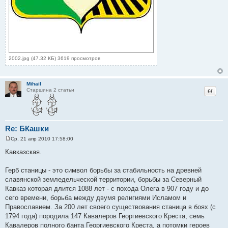
2002.jpg (47.32 КБ) 3619 просмотров
Mihail
Цитат
Старшина 2 статьи
Re: БКашки
Ср, 21 апр 2010 17:58:00
С
о
Кавказская.
о
б
щ
Герб станицы - это символ борьбы за стабильность на древней
е
славянской земледельческой территории, борьбы за Северный
н
и
Кавказ которая длится 1088 лет - с похода Олега в 907 году и до
е
сего времени, борьба между двумя религиями Исламом и
Православием. За 200 лет своего существования станица в боях (с
1794 года) породила 147 Кавалеров Георгиевского Креста, семь
Кавалеров полного банта Георгиевского Креста, а потомки героев