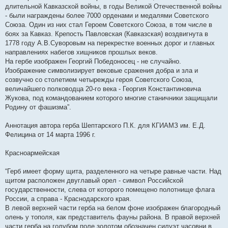
длительной Кавказской войны, в годы Великой Отечественной войны
- были награждены более 7000 орденами и медалями Советского
Союза. Один из них стал Героем Советского Союза, в том числе в
боях за Кавказ. Крепость Павловская (Кавказская) воздвигнута в
1778 году А.В.Суворовым на перекрестке военных дорог и главных
направлениях набегов хищников прошлых веков.
На гербе изображен Георгий Победоносец - не случайно.
Изображение символизирует вековые сражения добра и зла и
созвучно со столетием четырежды героя Советского Союза,
величайшего полководца 20-го века - Георгия Константиновича
Жукова, под командованием которого многие станичники защищали
Родину от фашизма”.
Аннотация автора герба Шептарского П.К. для КГИАМЗ им. Е.Д.
Фелицина от 14 марта 1996 г.
Красноармейская
“Герб имеет форму щита, разделенного на четыре равные части. Над
щитом расположен двуглавый орел - символ Российской
государственности, слева от которого помещено полотнище флага
России, а справа - Краснодарского края.
В левой верхней части герба на белом фоне изображен благородный
олень у тополя, как представитель фауны района. В правой верхней
части герба на голубом поле золотом обозначен силуэт часовни в