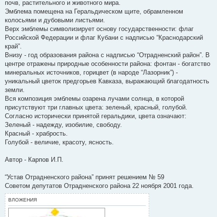
и
почв, растительного и животного мира.
е
Эмблема помещена на Геральдическом щите, обрамленном
колосьями и дубовыми листьями.
Верх эмблемы символизирует основу государственности: флаг
Российской Федерации и флаг Кубани с надписью “Краснодарский
край”.
Внизу - год образования района с надписью “Отрадненский район”. В
центре отражены природные особенности района: фонтан - богатство
минеральных источников, горицвет (в народе “Лазорник”) -
уникальный цветок предгорьев Кавказа, выражающий благодатность
земли.
Вся композиция эмблемы озарена лучами солнца, в которой
присутствуют три главных цвета: зеленый, красный, голубой.
Согласно исторически принятой геральдики, цвета означают:
Зеленый - надежду, изобилие, свободу.
Красный - храбрость.
Голубой - величие, красоту, ясность.
Автор - Карпов И.П.
“Устав Отрадненского района” принят решением № 59
Советом депутатов Отрадненского района 22 ноября 2001 года.
ВЛОЖЕНИЯ