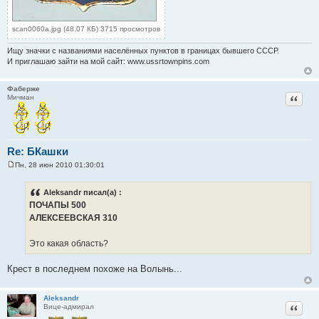
scan0060a.jpg (48.07 КБ) 3715 просмотров
Ищу значки с названиями населённых пунктов в границах бывшего СССР.
И приглашаю зайти на мой сайт: www.ussrtownpins.com
Фаберже
Цитат
Мичман
Re: БКашки
Пн, 28 июн 2010 01:30:01
С
о
о
Aleksandr писал(а) :
б
ПОЧАПЫ 500
щ
е
АЛЕКСЕЕВСКАЯ 310
н
и
е
Это какая область?
Крест в последнем похоже на Волынь...
Aleksandr
Цитат
Вице-адмирал