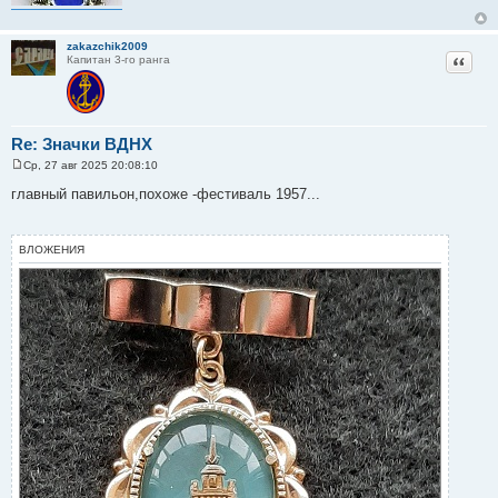
zakazchik2009
Цитат
Капитан 3-го ранга
Re: Значки ВДНХ
Ср, 27 авг 2025 20:08:10
С
о
главный павильон,похоже -фестиваль 1957...
о
б
щ
е
ВЛОЖЕНИЯ
н
и
е