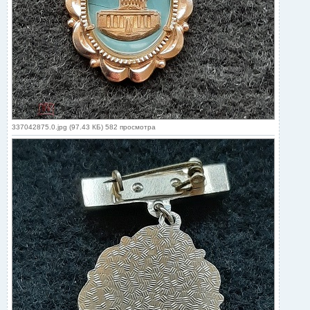
337042875.0.jpg (97.43 КБ) 582 просмотра