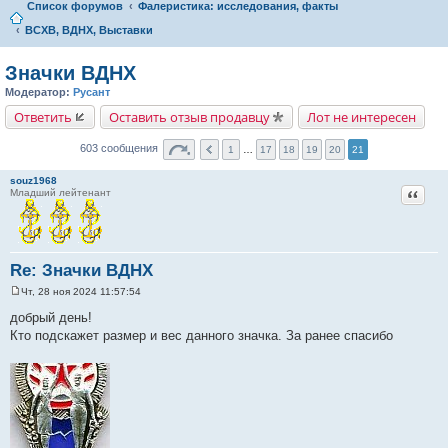
Список форумов
Фалеристика: исследования, факты
ВСХВ, ВДНХ, Выставки
Значки ВДНХ
Модератор:
Русант
Ответить
Оставить отзыв продавцу
Лот не интересен
603 сообщения
1
…
17
18
19
20
21
souz1968
Цитат
Младший лейтенант
Re: Значки ВДНХ
Чт, 28 ноя 2024 11:57:54
С
о
добрый день!
о
Кто подскажет размер и вес данного значка. За ранее спасибо
б
щ
е
н
и
е