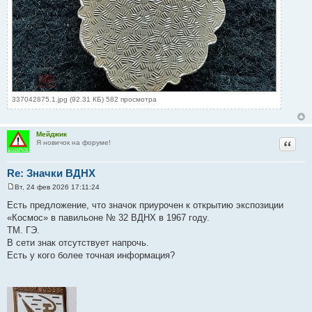
337042875.1.jpg (92.31 КБ) 582 просмотра
Мейджик
Цитат
Я новичок на форуме!
Re: Значки ВДНХ
Вт, 24 фев 2026 17:11:24
С
о
Есть предложение, что значок приурочен к открытию экспозиции
о
«Космос» в павильоне № 32 ВДНХ в 1967 году.
б
щ
ТМ. ГЭ.
е
В сети знак отсутствует напрочь.
н
и
Есть у кого более точная информация?
е