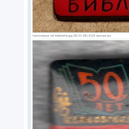
Ivanovskaya obl biblioteka.jpg (92.01 КБ) 4133 просмотра