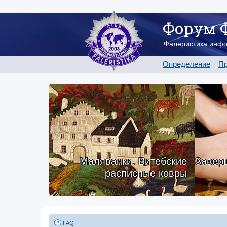
Форум 
Фалеристика.инф
Определение
Пр
Маляванки. Витебские
Заверш
расписные ковры
FAQ