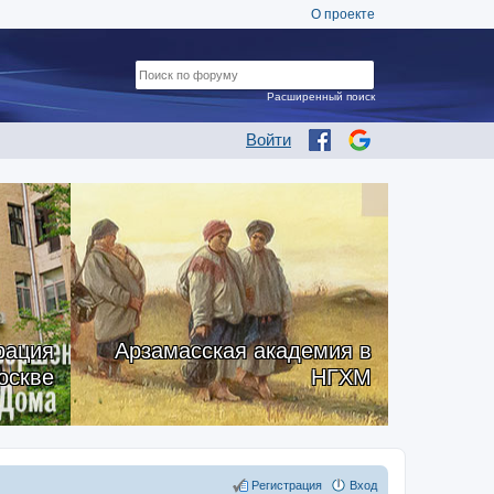
О проекте
Расширенный поиск
Войти
рация
Арзамасская академия в
оскве
НГХМ
Регистрация
Вход