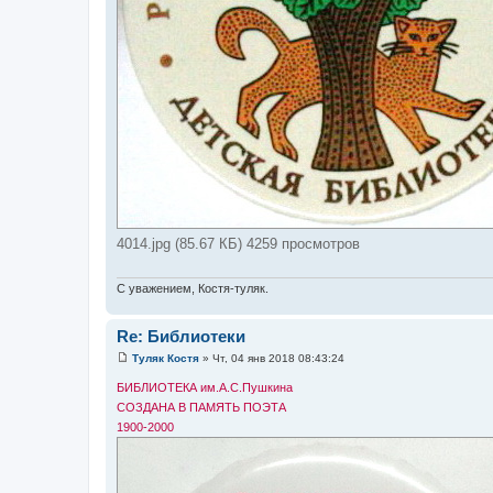
4014.jpg (85.67 КБ) 4259 просмотров
С уважением, Костя-туляк.
Re: Библиотеки
Туляк Костя
»
Чт, 04 янв 2018 08:43:24
С
о
БИБЛИОТЕКА им.А.С.Пушкина
о
СОЗДАНА В ПАМЯТЬ ПОЭТА
б
щ
1900-2000
е
н
и
е