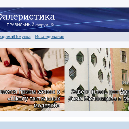
Фалеристика
о — ПРАВИЛЬНЫЙ форум! ©
одажа/Покупка
Исследования
ается приём заявок в
Завершилась рестав
«Школу тактильных
Дома Мельникова в М
моделей»