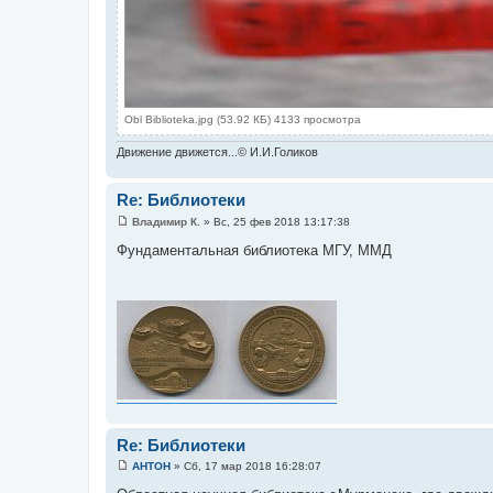
Obl Biblioteka.jpg (53.92 КБ) 4133 просмотра
Движение движется...© И.И.Голиков
Re: Библиотеки
Владимир К.
»
Вс, 25 фев 2018 13:17:38
С
о
Фундаментальная библиотека МГУ, ММД
о
б
щ
е
н
и
е
Re: Библиотеки
AHTOH
»
Сб, 17 мар 2018 16:28:07
С
о