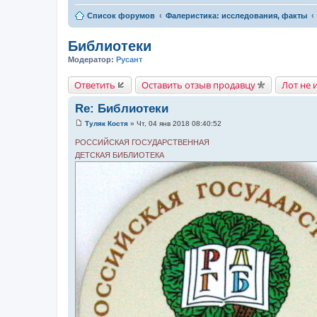
Список форумов
Фалеристика: исследования, факты
Библиотеки
Модератор:
Русант
Ответить
Оставить отзыв продавцу
Лот не 
Re: Библиотеки
Туляк Костя
»
Чт, 04 янв 2018 08:40:52
С
о
РОССИЙСКАЯ ГОСУДАРСТВЕННАЯ
о
ДЕТСКАЯ БИБЛИОТЕКА
б
щ
е
н
и
е