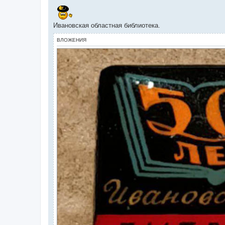
С
о
о
б
Ивановская областная библиотека.
щ
е
н
ВЛОЖЕНИЯ
и
е