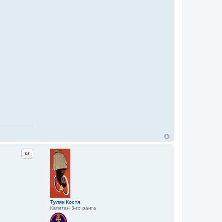
Цитата
Туляк Костя
Капитан 3-го ранга