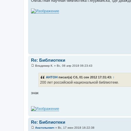
Областная научная библиотека г.Мурманска, где дважд
о
б
щ
е
н
и
е
Re: Библиотеки
Владимир К.
»
Вс, 08 апр 2018 06:23:43
С
о
о
AHTOH
писал(а) Сб, 01 сен 2012 17:31:43:
↑
б
200 лет российской национальной библиотеке.
щ
е
н
знак
и
е
Re: Библиотеки
Анатольевич
»
Вс, 17 июн 2018 16:22:38
С