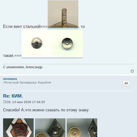
и
е
Если винт стальной===
, то
такая.===
С уважением, Александр.
miniature
Цитат
-Почетный Архивариус Корабля-
Re: КИМ.
Сб, 13 июн 2026 17:34:25
С
о
Спасибо! А,что можно сказать по этому знаку.
о
б
щ
е
н
и
е