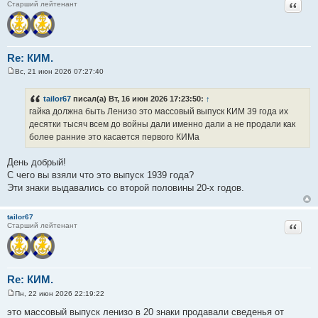
Цитат
Старший лейтенант
Re: КИМ.
Вс, 21 июн 2026 07:27:40
С
о
о
tailor67
писал(а) Вт, 16 июн 2026 17:23:50:
↑
б
гайка должна быть Ленизо это массовый выпуск КИМ 39 года их
щ
е
десятки тысяч всем до войны дали именно дали а не продали как
н
более ранние это касается первого КИМа
и
е
День добрый!
С чего вы взяли что это выпуск 1939 года?
Эти знаки выдавались со второй половины 20-х годов.
tailor67
Цитат
Старший лейтенант
Re: КИМ.
Пн, 22 июн 2026 22:19:22
С
о
это массовый выпуск ленизо в 20 знаки продавали сведенья от
о