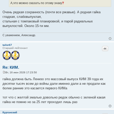
А,что можно сказать по этому знаку
?
щ
е
н
Очень редкая сохранность (почти все ржавые). А родная гайка
и
е
гладкая, слабовыпуклая,
стальная с томпаковый плакировкой, и парой радиальных
выпуклостей. Около 15-ти мм.
С уважением, Александр.
tailor67
Цитат
Старший лейтенант
Re: КИМ.
Вт, 16 июн 2026 17:23:50
С
о
гайка должна быть Ленизо это массовый выпуск КИМ 39 года их
о
десятки тысяч всем до войны дали именно дали а не продали как
б
щ
более ранние это касается первого КИМа
е
н
и
тот что с желтой эмалью довольно редок обычно с зеленой какая
е
гайка не помню но за 25 лет проходил лишь раз
Курганский