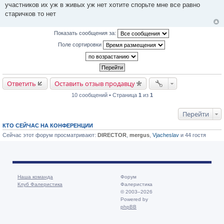
участников их уж в живых уж нет хотите спорьте мне все равно
б
щ
старичков то нет
е
н
и
Показать сообщения за:
е
Поле сортировки
Ответить
Оставить отзыв продавцу
10 сообщений • Страница
1
из
1
Перейти
КТО СЕЙЧАС НА КОНФЕРЕНЦИИ
Сейчас этот форум просматривают:
DIRECTOR
,
mergus
,
Vjacheslav
и 44 гостя
Наша команда
Форум
Клуб Фалеристика
Фалеристика
© 2003–2026
Powered by
phpBB