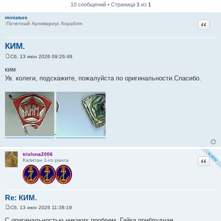
10 сообщений • Страница
1
из
1
miniature
Цитат
-Почетный Архивариус Корабля-
КИМ.
Сб, 13 июн 2026 09:26:48
С
о
ким
о
Ув. колеги, подскажите, пожалуйста по оригинальности.Спасибо.
б
щ
е
н
и
е
-
trislona2006
Цитат
Капитан 1-го ранга
Re: КИМ.
Сб, 13 июн 2026 11:38:19
С
о
С оригинальностью никаких проблем. Гайка приблудная.