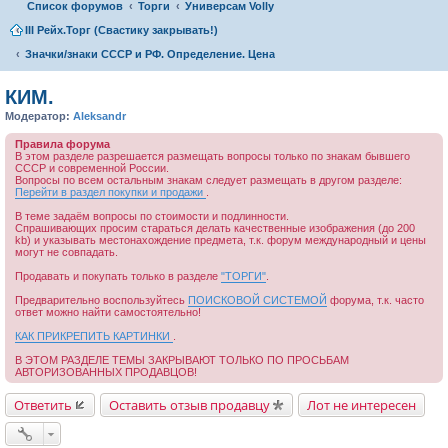
Список форумов
Торги
Универсам Volly
III Рейх.Торг (Свастику закрывать!)
Значки/знаки СССР и РФ. Определение. Цена
КИМ.
Модератор:
Aleksandr
Правила форума
В этом разделе разрешается размещать вопросы только по знакам бывшего
СССР и современной России.
Вопросы по всем остальным знакам следует размещать в другом разделе:
Перейти в раздел покупки и продажи
.
В теме задаём вопросы по стоимости и подлинности.
Спрашивающих просим стараться делать качественные изображения (до 200
kb) и указывать местонахождение предмета, т.к. форум международный и цены
могут не совпадать.
Продавать и покупать только в разделе
"ТОРГИ"
.
Предварительно воспользуйтесь
ПОИСКОВОЙ СИСТЕМОЙ
форума, т.к. часто
ответ можно найти самостоятельно!
КАК ПРИКРЕПИТЬ КАРТИНКИ
.
В ЭТОМ РАЗДЕЛЕ ТЕМЫ ЗАКРЫВАЮТ ТОЛЬКО ПО ПРОСЬБАМ
АВТОРИЗОВАННЫХ ПРОДАВЦОВ!
Ответить
Оставить отзыв продавцу
Лот не интересен