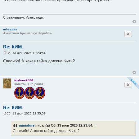
о
б
щ
е
н
С уважением, Александр.
и
е
miniature
Цитат
-Почетный Архивариус Корабля-
Re: КИМ.
Сб, 13 июн 2026 12:23:54
С
о
Спасибо! А какая гайка должна быть?
о
б
щ
е
н
trislona2006
и
Цитат
Капитан 1-го ранга
е
Re: КИМ.
Сб, 13 июн 2026 12:55:53
С
о
о
miniature
писал(а) Сб, 13 июн 2026 12:23:54:
↑
б
Спасибо! А какая гайка должна быть?
щ
е
н