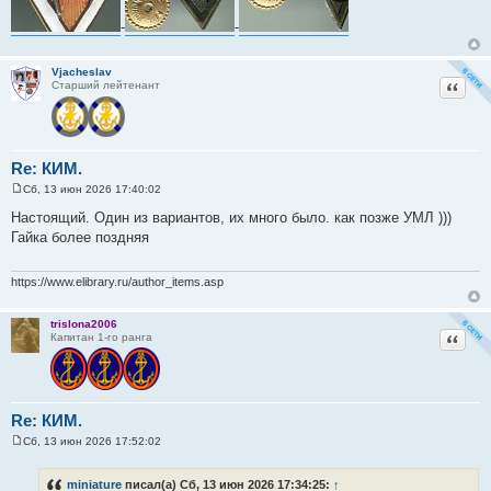
-
-
Vjacheslav
Цитат
Старший лейтенант
Re: КИМ.
Сб, 13 июн 2026 17:40:02
С
о
Настоящий. Один из вариантов, их много было. как позже УМЛ )))
о
Гайка более поздняя
б
щ
е
н
https://www.elibrary.ru/author_items.asp
и
е
trislona2006
Цитат
Капитан 1-го ранга
Re: КИМ.
Сб, 13 июн 2026 17:52:02
С
о
о
miniature
писал(а) Сб, 13 июн 2026 17:34:25:
↑
б