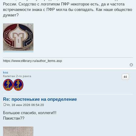
России. Сходство с логотипом ПФР некоторое есть, да и частота
встречаемости знака с ПФР могла бы совпадать. Как наше общество
думает?
https://www.elibrary.ru/author_items.asp
koz
Цитат
Капитан 2-го ранга
Re: простенькие на определение
Чт, 18 июн 2026 06:54:20
С
о
Большое спасибо, коллеги!!!
о
Пакистан??
б
щ
е
н
и