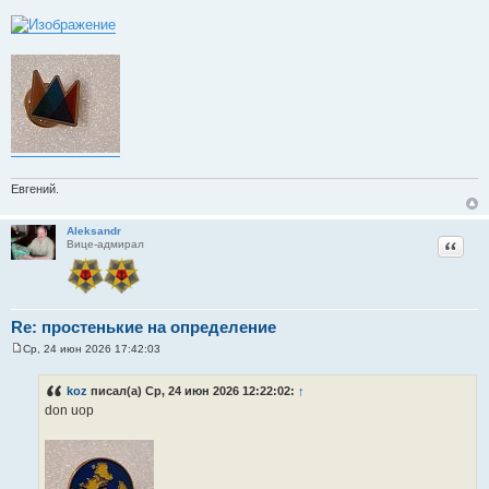
б
щ
е
н
и
е
Евгений.
Aleksandr
Цитат
Вице-адмирал
Re: простенькие на определение
Ср, 24 июн 2026 17:42:03
С
о
о
koz
писал(а) Ср, 24 июн 2026 12:22:02:
↑
б
don uop
щ
е
н
и
е