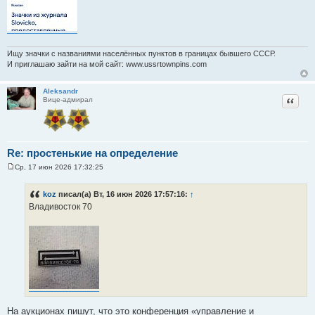
Ищу значки с названиями населённых пунктов в границах бывшего СССР.
И приглашаю зайти на мой сайт: www.ussrtownpins.com
Aleksandr
Цитат
Вице-адмирал
Re: простенькие на определение
Ср, 17 июн 2026 17:32:25
С
о
о
koz
писал(а) Вт, 16 июн 2026 17:57:16:
↑
б
Владивосток 70
щ
е
н
и
е
На аукционах пишут, что это конференция «управление и