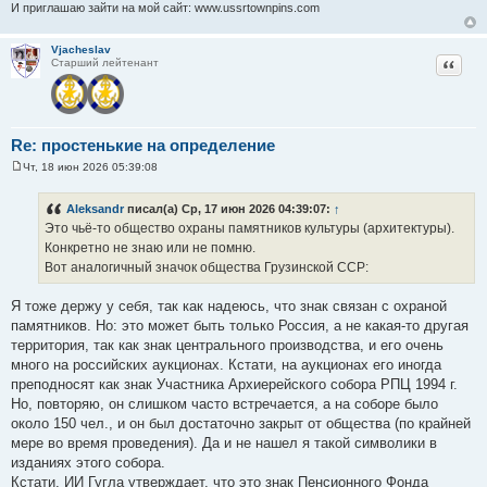
И приглашаю зайти на мой сайт: www.ussrtownpins.com
Vjacheslav
Цитат
Старший лейтенант
Re: простенькие на определение
Чт, 18 июн 2026 05:39:08
С
о
о
Aleksandr
писал(а) Ср, 17 июн 2026 04:39:07:
↑
б
Это чьё-то общество охраны памятников культуры (архитектуры).
щ
е
Конкретно не знаю или не помню.
н
Вот аналогичный значок общества Грузинской ССР:
и
е
Я тоже держу у себя, так как надеюсь, что знак связан с охраной
памятников. Но: это может быть только Россия, а не какая-то другая
территория, так как знак центрального производства, и его очень
много на российских аукционах. Кстати, на аукционах его иногда
преподносят как знак Участника Архиерейского собора РПЦ 1994 г.
Но, повторяю, он слишком часто встречается, а на соборе было
около 150 чел., и он был достаточно закрыт от общества (по крайней
мере во время проведения). Да и не нашел я такой символики в
изданиях этого собора.
Кстати, ИИ Гугла утверждает, что это знак Пенсионного Фонда