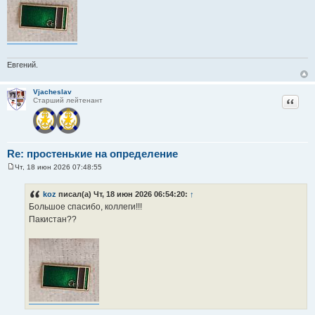
е
Евгений.
Vjacheslav
Цитат
Старший лейтенант
Re: простенькие на определение
Чт, 18 июн 2026 07:48:55
С
о
о
koz
писал(а) Чт, 18 июн 2026 06:54:20:
↑
б
Большое спасибо, коллеги!!!
щ
е
Пакистан??
н
и
е