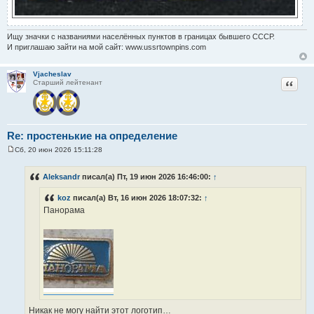
Ищу значки с названиями населённых пунктов в границах бывшего СССР.
И приглашаю зайти на мой сайт: www.ussrtownpins.com
Vjacheslav
Цитат
Старший лейтенант
Re: простенькие на определение
Сб, 20 июн 2026 15:11:28
С
о
о
Aleksandr
писал(а) Пт, 19 июн 2026 16:46:00:
↑
б
щ
koz
писал(а) Вт, 16 июн 2026 18:07:32:
↑
е
н
Панорама
и
е
Никак не могу найти этот логотип…