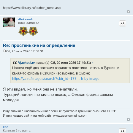
https://www.elibrary.ru/author_items.asp
Aleksandr
Цитат
Вице-адмирал
Re: простенькие на определение
Сб, 20 июн 2026 17:58:31
С
о
о
Vjacheslav
писал(а) Сб, 20 июн 2026 17:49:31:
↑
б
Нашел ещё два похожих варианта логотипа - отель в Турции, и
щ
е
какая-то фирма в Сибири (возможно, в Омске)
н
https://ya.ru/images/search?cbir_id=177 ... h-by-image
и
е
Я эти видел, но меня они не впечатлили.
Турецкий логотип не сильно похож, а Омская фирма совсем
молодая.
Ищу значки с названиями населённых пунктов в границах бывшего СССР.
И приглашаю зайти на мой сайт: www.ussrtownpins.com
koz
Цитат
Капитан 2-го ранга