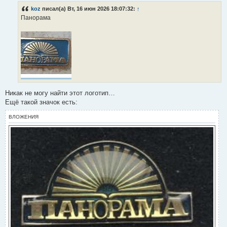
о
koz
писал(а) Вт, 16 июн 2026 18:07:32:
↑
б
Панорама
щ
е
н
и
е
Никак не могу найти этот логотип…
Ещё такой значок есть:
ВЛОЖЕНИЯ