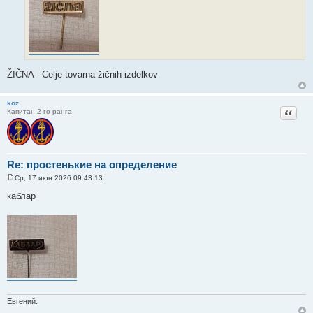
и
е
ŽIČNA - Celje tovarna žičnih izdelkov
koz
Цитат
Капитан 2-го ранга
Re: простенькие на определение
Ср, 17 июн 2026 09:43:13
С
о
каблар
о
б
щ
е
н
и
е
Евгений.