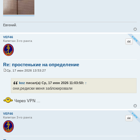
е
Евгений.
VEF46
Цитат
Капитан 3-го ранга
Re: простенькие на определение
Ср, 17 июн 2026 13:53:27
С
о
о
koz
писал(а) Ср, 17 июн 2026 11:03:50:
↑
б
они,редиски меня заблокировали
щ
е
н
и
Через VPN ...
е
VEF46
Цитат
Капитан 3-го ранга