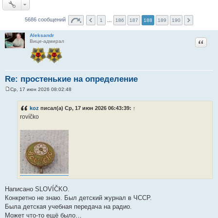
5686 сообщений
1
…
186
187
188
189
190
Aleksandr
Цитат
Вице-адмирал
Re: простенькие на определение
Ср, 17 июн 2026 08:02:48
С
о
о
koz
писал(а) Ср, 17 июн 2026 06:43:39:
↑
б
rovíčko
щ
е
н
и
е
Написано SLOVÍČKO.
Конкретно не знаю. Был детский журнал в ЧССР.
Была детская учебная передача на радио.
Может что-то ещё было…