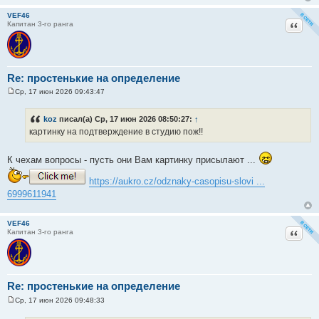
VEF46
Цитат
Капитан 3-го ранга
Re: простенькие на определение
Ср, 17 июн 2026 09:43:47
С
о
о
koz
писал(а) Ср, 17 июн 2026 08:50:27:
↑
б
картинку на подтверждение в студию пож!!
щ
е
н
и
К чехам вопросы - пусть они Вам картинку присылают ...
е
https://aukro.cz/odznaky-casopisu-slovi ...
6999611941
VEF46
Цитат
Капитан 3-го ранга
Re: простенькие на определение
Ср, 17 июн 2026 09:48:33
С
о