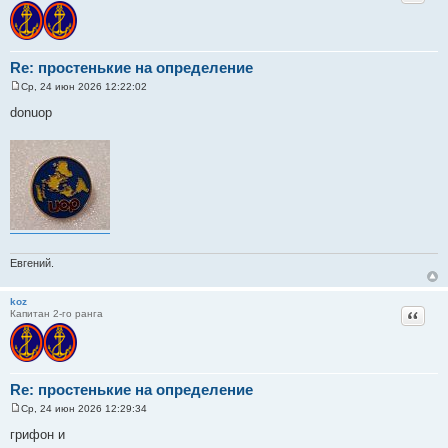
Re: простенькие на определение
Ср, 24 июн 2026 12:22:02
С
о
donuop
о
б
щ
е
н
и
е
Евгений.
koz
Цитат
Капитан 2-го ранга
Re: простенькие на определение
Ср, 24 июн 2026 12:29:34
С
о
грифон и
о