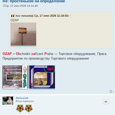
Re: простенькие на определение
Ср, 17 июн 2026 14:14:49
С
о
о
koz
писал(а) Ср, 17 июн 2026 11:18:55:
↑
б
OZAP
щ
е
н
и
е
OZAP
=
O
bchodní
za
řízení
P
raha — Торговое оборудование, Прага.
Предприятие по производству Торгового оборудования
Aleksandr
Цитат
Вице-адмирал