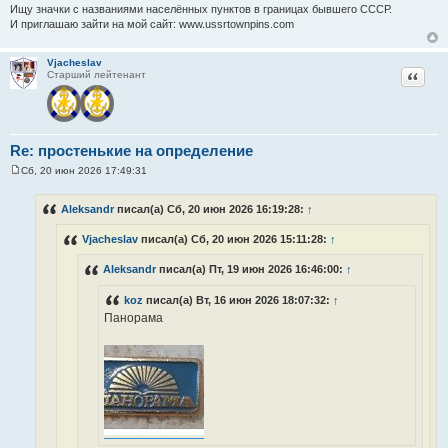
Ищу значки с названиями населённых пунктов в границах бывшего СССР.
И приглашаю зайти на мой сайт: www.ussrtownpins.com
Vjacheslav
Цитат
Старший лейтенант
Re: простенькие на определение
Сб, 20 июн 2026 17:49:31
С
о
о
Aleksandr
писал(а) Сб, 20 июн 2026 16:19:28:
↑
б
щ
Vjacheslav
писал(а) Сб, 20 июн 2026 15:11:28:
↑
е
н
и
Aleksandr
писал(а) Пт, 19 июн 2026 16:46:00:
↑
е
koz
писал(а) Вт, 16 июн 2026 18:07:32:
↑
Панорама