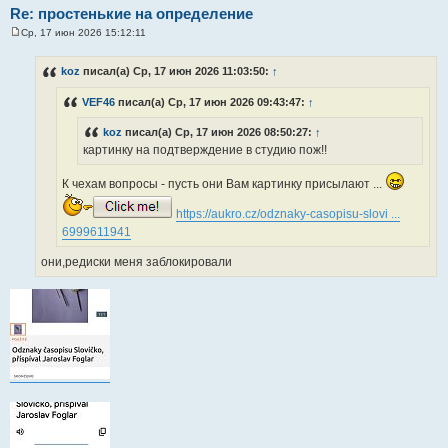
Re: простенькие на определение
Ср, 17 июн 2026 15:12:11
С
о
о
koz
писал(а) Ср, 17 июн 2026 11:03:50:
↑
б
щ
VEF46
писал(а) Ср, 17 июн 2026 09:43:47:
↑
е
н
и
koz
писал(а) Ср, 17 июн 2026 08:50:27:
↑
е
картинку на подтверждение в студию пож!!
К чехам вопросы - пусть они Вам картинку присылают ...
https://aukro.cz/odznaky-casopisu-slovi ...
6999611941
они,редиски меня заблокировали