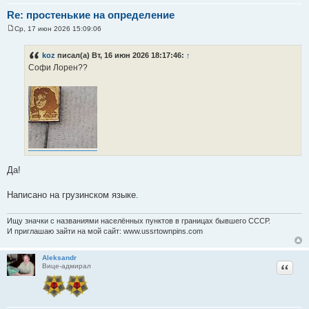
Re: простенькие на определение
Ср, 17 июн 2026 15:09:06
С
о
о
koz
писал(а) Вт, 16 июн 2026 18:17:46:
↑
б
Софи Лорен??
щ
е
н
и
е
Да!
Написано на грузинском языке.
Ищу значки с названиями населённых пунктов в границах бывшего СССР.
И приглашаю зайти на мой сайт: www.ussrtownpins.com
Aleksandr
Цитат
Вице-адмирал