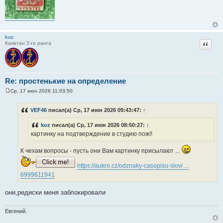
koz
Цитат
Капитан 2-го ранга
Re: простенькие на определение
Ср, 17 июн 2026 11:03:50
С
о
о
VEF46
писал(а) Ср, 17 июн 2026 09:43:47:
↑
б
щ
koz
писал(а) Ср, 17 июн 2026 08:50:27:
↑
е
н
картинку на подтверждение в студию пож!!
и
е
К чехам вопросы - пусть они Вам картинку присылают ...
https://aukro.cz/odznaky-casopisu-slovi ...
6999611941
они,редиски меня заблокировали
Евгений.