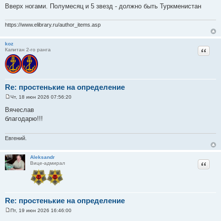
Вверх ногами. Полумесяц и 5 звезд - должно быть Туркменистан
https://www.elibrary.ru/author_items.asp
koz
Цитат
Капитан 2-го ранга
Re: простенькие на определение
Чт, 18 июн 2026 07:56:20
С
о
Вячеслав
о
благодарю!!!
б
щ
е
н
Евгений.
и
е
Aleksandr
Цитат
Вице-адмирал
Re: простенькие на определение
Пт, 19 июн 2026 16:46:00
С
о