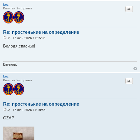
koz
Цитат
Капитан 2-го ранга
Re: простенькие на определение
Ср, 17 июн 2026 11:15:35
С
о
Володя,спасибо!
о
б
щ
е
н
Евгений.
и
е
koz
Цитат
Капитан 2-го ранга
Re: простенькие на определение
Ср, 17 июн 2026 11:18:55
С
о
OZAP
о
б
щ
е
н
и