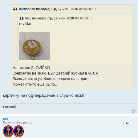
о
о
Aleksandr
писал(а) Ср, 17 июн 2026 08:02:48:
↑
б
щ
koz
писал(а) Ср, 17 июн 2026 06:43:39:
↑
е
н
rovíčko
и
е
Написано SLOVÍČKO.
Конкретно не знаю. Был детский журнал в ЧССР.
Была детская учебная передача на радио.
Может что-то ещё было…
картинку на подтверждение в студию пож!!
Евгений.
koz
Цитат
Капитан 2-го ранга