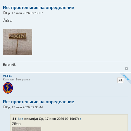
Re: простенькие на определение
Ср, 17 июн 2026 09:19:07
С
о
Žična
о
б
щ
е
н
и
е
Евгений.
VEF46
Цитат
Капитан 3-го ранга
Re: простенькие на определение
Ср, 17 июн 2026 09:35:44
С
о
о
koz
писал(а) Ср, 17 июн 2026 09:19:07:
↑
б
Žična
щ
е
н