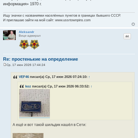
информация» 1970 г.
Ищу значки с названиями населённых пунктов в границах бывшего СССР.
И приглашаю зайти на мой сайт: www.ussrtownpins.com
Aleksandr
Цитат
Вице-адмирал
Re: простенькие на определение
Ср, 17 июн 2026 17:44:24
С
о
о
VEF46
писал(а) Ср, 17 июн 2026 07:24:10:
↑
б
щ
koz
писал(а) Ср, 17 июн 2026 06:33:52:
↑
е
н
и
е
А ещё и вот такой шильдик нашёл в Сети: