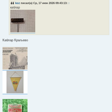
о
koz
писал(а) Ср, 17 июн 2026 09:43:13:
↑
б
каблар
щ
е
н
и
е
Каблар Краљево