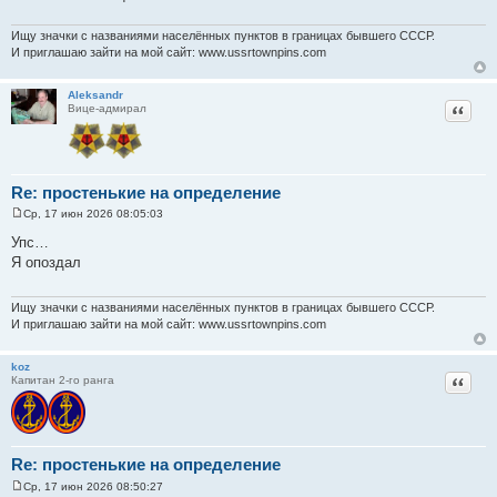
Ищу значки с названиями населённых пунктов в границах бывшего СССР.
И приглашаю зайти на мой сайт: www.ussrtownpins.com
Aleksandr
Цитат
Вице-адмирал
Re: простенькие на определение
Ср, 17 июн 2026 08:05:03
С
о
Упс…
о
Я опоздал
б
щ
е
н
Ищу значки с названиями населённых пунктов в границах бывшего СССР.
и
И приглашаю зайти на мой сайт: www.ussrtownpins.com
е
koz
Цитат
Капитан 2-го ранга
Re: простенькие на определение
Ср, 17 июн 2026 08:50:27
С