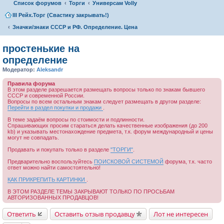
Список форумов
Торги
Универсам Volly
III Рейх.Торг (Свастику закрывать!)
Значки/знаки СССР и РФ. Определение. Цена
простенькие на
определение
Модератор:
Aleksandr
Правила форума
В этом разделе разрешается размещать вопросы только по знакам бывшего
СССР и современной России.
Вопросы по всем остальным знакам следует размещать в другом разделе:
Перейти в раздел покупки и продажи
.
В теме задаём вопросы по стоимости и подлинности.
Спрашивающих просим стараться делать качественные изображения (до 200
kb) и указывать местонахождение предмета, т.к. форум международный и цены
могут не совпадать.
Продавать и покупать только в разделе
"ТОРГИ"
.
Предварительно воспользуйтесь
ПОИСКОВОЙ СИСТЕМОЙ
форума, т.к. часто
ответ можно найти самостоятельно!
КАК ПРИКРЕПИТЬ КАРТИНКИ
.
В ЭТОМ РАЗДЕЛЕ ТЕМЫ ЗАКРЫВАЮТ ТОЛЬКО ПО ПРОСЬБАМ
АВТОРИЗОВАННЫХ ПРОДАВЦОВ!
Ответить
Оставить отзыв продавцу
Лот не интересен