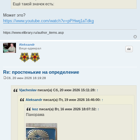
Ещё такой значок есть:
Может это?
https://www.youtube.com/watch?v=pPHwq1aTdkg
https://www.elibrary.ru/author_items.asp
Aleksandr
Цитат
Вице-адмирал
Re: простенькие на определение
Сб, 20 июн 2026 16:19:28
С
о
о
Vjacheslav
писал(а) Сб, 20 июн 2026 15:11:28:
↑
б
щ
Aleksandr
писал(а) Пт, 19 июн 2026 16:46:00:
↑
е
н
и
koz
писал(а) Вт, 16 июн 2026 18:07:32:
↑
е
Панорама