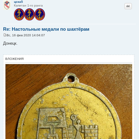
цска5
Цитат
Капитан 1-го ранга
Re: Настольные медали по шахтёрам
Вс, 16 фев 2020 14:04:07
С
о
Донецк.
о
б
щ
е
ВЛОЖЕНИЯ
н
и
е