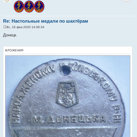
Re: Настольные медали по шахтёрам
Вс, 16 фев 2020 14:06:34
С
о
Донецк.
о
б
щ
е
ВЛОЖЕНИЯ
н
и
е