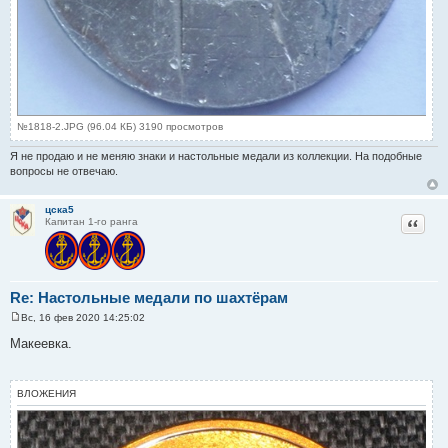
№1818-2.JPG (96.04 КБ) 3190 просмотров
Я не продаю и не меняю знаки и настольные медали из коллекции. На подобные
вопросы не отвечаю.
цска5
Цитат
Капитан 1-го ранга
Re: Настольные медали по шахтёрам
Вс, 16 фев 2020 14:25:02
С
о
Макеевка.
о
б
щ
е
ВЛОЖЕНИЯ
н
и
е