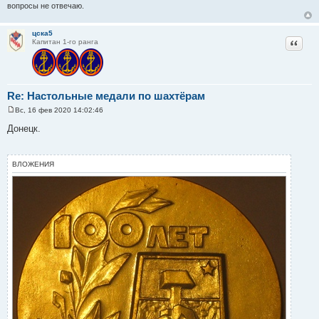
вопросы не отвечаю.
цска5
Цитат
Капитан 1-го ранга
Re: Настольные медали по шахтёрам
Вс, 16 фев 2020 14:02:46
С
о
Донецк.
о
б
щ
е
ВЛОЖЕНИЯ
н
и
е