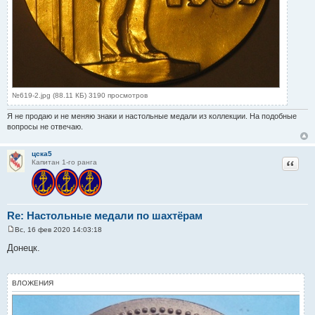
№619-2.jpg (88.11 КБ) 3190 просмотров
Я не продаю и не меняю знаки и настольные медали из коллекции. На подобные
вопросы не отвечаю.
цска5
Цитат
Капитан 1-го ранга
Re: Настольные медали по шахтёрам
Вс, 16 фев 2020 14:03:18
С
о
Донецк.
о
б
щ
е
ВЛОЖЕНИЯ
н
и
е