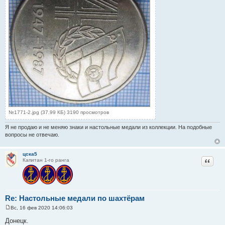
№1771-2.jpg (37.99 КБ) 3190 просмотров
Я не продаю и не меняю знаки и настольные медали из коллекции. На подобные
вопросы не отвечаю.
цска5
Цитат
Капитан 1-го ранга
Re: Настольные медали по шахтёрам
Вс, 16 фев 2020 14:06:03
С
о
Донецк.
о