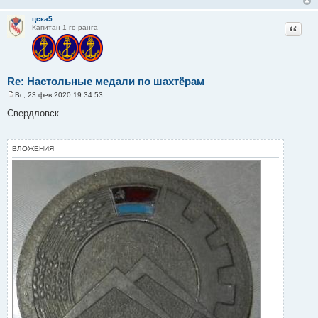
цска5
Цитат
Капитан 1-го ранга
Re: Настольные медали по шахтёрам
Вс, 23 фев 2020 19:34:53
С
о
Свердловск.
о
б
щ
е
ВЛОЖЕНИЯ
н
и
е