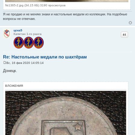
№1365-2.jpg (34.15 КБ) 3190 просмотров
Я не продаю и не меняю знаки и настольные медали из коллекции. На подобные
вопросы не отвечаю.
цска5
Цитат
Капитан 1-го ранга
Re: Настольные медали по шахтёрам
Вс, 16 фев 2020 14:05:14
С
о
Донецк.
о
б
щ
е
ВЛОЖЕНИЯ
н
и
е