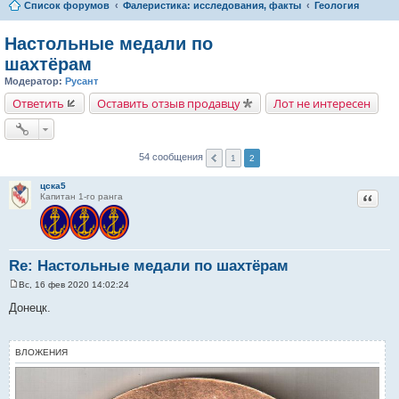
Список форумов
Фалеристика: исследования, факты
Геология
Настольные медали по
шахтёрам
Модератор:
Русант
Ответить
Оставить отзыв продавцу
Лот не интересен
54 сообщения
1
2
цска5
Цитат
Капитан 1-го ранга
Re: Настольные медали по шахтёрам
Вс, 16 фев 2020 14:02:24
С
о
Донецк.
о
б
щ
е
ВЛОЖЕНИЯ
н
и
е