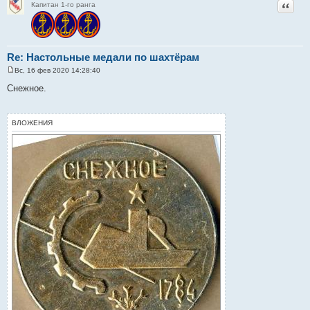
Цитат
Капитан 1-го ранга
Re: Настольные медали по шахтёрам
Вс, 16 фев 2020 14:28:40
С
о
Снежное.
о
б
щ
е
ВЛОЖЕНИЯ
н
и
е