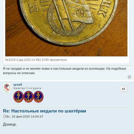
№1216-2.jpg (132.14 КБ) 3190 просмотров
Я не продаю и не меняю знаки и настольные медали из коллекции. На подобные
вопросы не отвечаю.
цска5
Цитат
Капитан 1-го ранга
Re: Настольные медали по шахтёрам
Вс, 16 фев 2020 14:04:47
С
о
Донецк.
о
б
щ