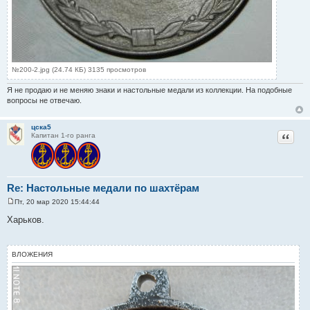
№200-2.jpg (24.74 КБ) 3135 просмотров
Я не продаю и не меняю знаки и настольные медали из коллекции. На подобные
вопросы не отвечаю.
цска5
Цитат
Капитан 1-го ранга
Re: Настольные медали по шахтёрам
Пт, 20 мар 2020 15:44:44
С
о
Харьков.
о
б
щ
е
ВЛОЖЕНИЯ
н
и
е