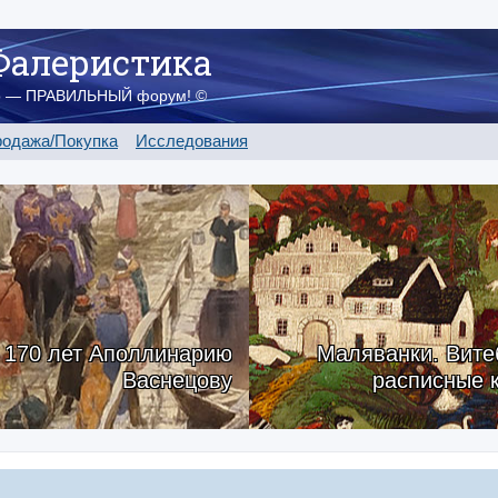
Фалеристика
о — ПРАВИЛЬНЫЙ форум! ©
одажа/Покупка
Исследования
170 лет Аполлинарию
Маляванки. Вите
Васнецову
расписные 