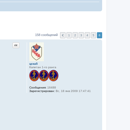
158 сообщений
1
2
3
4
5
6
Цитата
цска5
Капитан 1-го ранга
Сообщения:
16488
Зарегистрирован:
Вс, 18 янв 2009 17:47:41