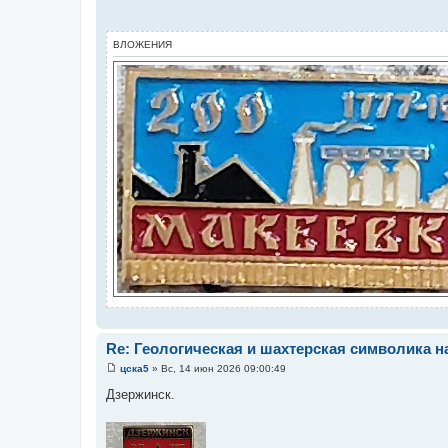
о
б
щ
е
ВЛОЖЕНИЯ
н
и
е
Re: Геологическая и шахтерская символика н
цска5
»
Вс, 14 июн 2026 09:00:49
С
о
Дзержинск.
о
б
щ
е