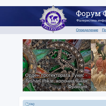
Форум 
Фалеристика.инф
Определение
Пр
Орден протектората Тунис -
Nishan Iftikar, колониальная
Франция
FAQ