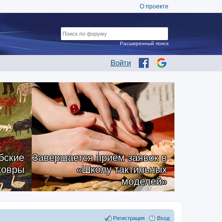
О проекте
Расширенный поиск
Войти
бские
Завершается приём заявок в
ковры
«Школу тактильных
моделей»
Регистрация
Вход