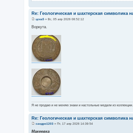
Re: Геологическая и шахтерская символика н
цска5
»
Вс, 05 апр 2026 08:52:12
С
о
Воркута.
о
б
щ
е
н
и
е
Я не продаю и не меняю знаки и настольные медали из коллекции
Re: Геологическая и шахтерская символика н
сандро1203
»
Пт, 17 апр 2026 14:39:54
С
о
Макеевка