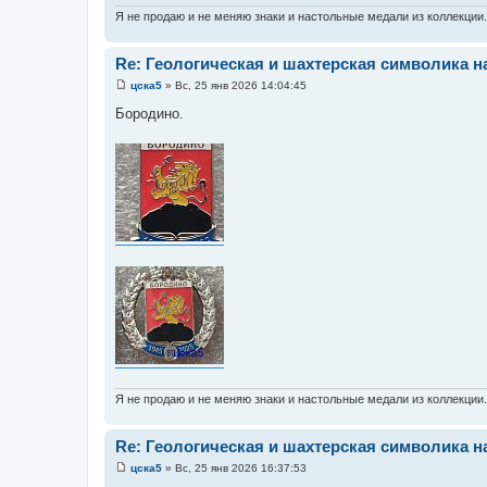
Я не продаю и не меняю знаки и настольные медали из коллекции
Re: Геологическая и шахтерская символика н
цска5
»
Вс, 25 янв 2026 14:04:45
С
о
Бородино.
о
б
щ
е
н
и
е
Я не продаю и не меняю знаки и настольные медали из коллекции
Re: Геологическая и шахтерская символика н
цска5
»
Вс, 25 янв 2026 16:37:53
С