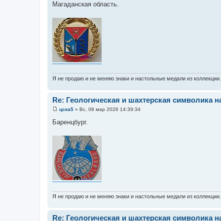
о
Магаданская область.
о
б
щ
е
н
и
е
Я не продаю и не меняю знаки и настольные медали из коллекции
Re: Геологическая и шахтерская символика н
цска5
»
Вс, 08 мар 2026 14:39:34
С
о
Баренцбург.
о
б
щ
е
н
и
е
Я не продаю и не меняю знаки и настольные медали из коллекции
Re: Геологическая и шахтерская символика н