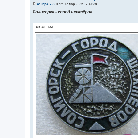
сандро1203
»
Чт, 12 мар 2026 12:41:38
С
о
Солигорск - город шахтёров.
о
б
щ
е
ВЛОЖЕНИЯ
н
и
е