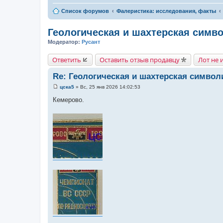
Список форумов
Фалеристика: исследования, факты
Геологическая и шахтерская симво
Модератор:
Русант
Ответить
Оставить отзыв продавцу
Лот не 
Re: Геологическая и шахтерская символ
цска5
»
Вс, 25 янв 2026 14:02:53
С
о
Кемерово.
о
б
щ
е
н
и
е