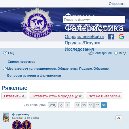
О проекте
Форум
Фалеристика
Фалеристика.инфо —
Расширенный поиск
ПРАВИЛЬНЫЙ форум! ©
Определение
Войти
Продажа/Покупка
Исследования
FAQ
Регистрация
Вход
Список форумов
Места встреч коллекционеров, Общие темы, Подарю, Обменяю.
Вопросы истории и фалеристики
Ряженые
Ответить
Оставить отзыв продавцу
Лот не интересен
1719 сообщений
1
…
54
55
56
57
58
фордевинд
Цитат
Капитан 2-го ранга