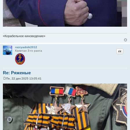
«Корабельное киноведение»
razryadnik2012
Цитат
Капитан 3-го ранга
Re: Ряженые
Пн, 22 дек 2025 13:05:41
С
о
о
б
щ
е
н
и
е