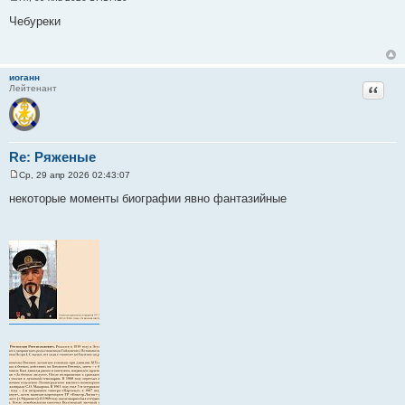
С
о
Чебуреки
о
б
щ
е
н
иоганн
и
Цитат
Лейтенант
е
Re: Ряженые
Ср, 29 апр 2026 02:43:07
С
о
некоторые моменты биографии явно фантазийные
о
б
щ
е
н
и
е