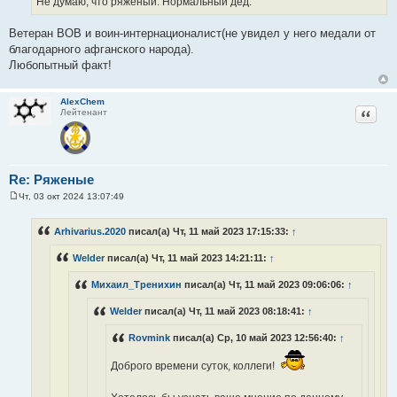
Не думаю, что ряженый. Нормальный дед.
Ветеран ВОВ и воин-интернационалист(не увидел у него медали от
благодарного афганского народа).
Любопытный факт!
AlехChem
Цитат
Лейтенант
Re: Ряженые
Чт, 03 окт 2024 13:07:49
С
о
о
Arhivarius.2020
писал(а) Чт, 11 май 2023 17:15:33:
↑
б
щ
Welder
писал(а) Чт, 11 май 2023 14:21:11:
↑
е
н
и
Михаил_Тренихин
писал(а) Чт, 11 май 2023 09:06:06:
↑
е
Welder
писал(а) Чт, 11 май 2023 08:18:41:
↑
Rovmink
писал(а) Ср, 10 май 2023 12:56:40:
↑
Доброго времени суток, коллеги!