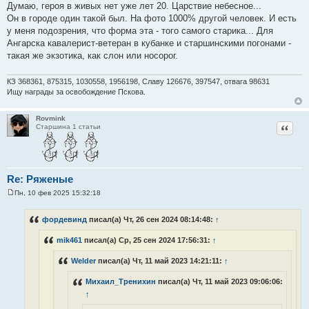
Думаю, героя в живых нет уже лет 20. Царствие небесное...
Он в городе один такой был. На фото 1000% другой человек. И есть
у меня подозрения, что форма эта - того самого старика... Для
Ангарска кавалерист-ветеран в кубанке и старшинскими погонами -
такая же экзотика, как слон или носорог.
КЗ 368361, 875315, 1030558, 1956198, Славу 126676, 397547, отвага 98631
Ищу награды за освобождение Пскова.
Rovmink
Цитат
Старшина 1 статьи
Re: Ряженые
Пн, 10 фев 2025 15:32:18
С
о
о
фордевинд
писал(а) Чт, 26 сен 2024 08:14:48:
↑
б
щ
mik461
писал(а) Ср, 25 сен 2024 17:56:31:
↑
е
н
и
Welder
писал(а) Чт, 11 май 2023 14:21:11:
↑
е
Михаил_Тренихин
писал(а) Чт, 11 май 2023 09:06:06:
↑