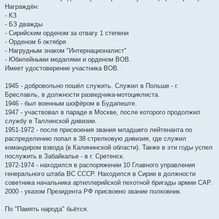
Награждён:
- КЗ
- БЗ дважды
- Сирийским орденом за отвагу 1 степени
- Орденом 6 октября
- Нагрудным знаком "Интернационалист"
- Юбилейными медалями и орденом ВОВ.
Имеет удостоверение участника ВОВ.
1945 - добровольно пошёл служить. Служил в Польше - г.
Бреславль, в должности разведчика-мотоциклиста.
1946 - был военным шофёром в Будапеште.
1947 - участвовал в параде в Москве, после которого продолжил
службу в Таллинской дивизии.
1951-1972 - после присвоения звания младшего лейтенанта по
распределению попал в 38 стрелковую дивизия, где служил
командиром взвода (в Калининской области). Также в эти годы успел
послужить в Забайкалье - в г. Сретенск.
1972-1974 - находился в распоряжении 10 Главного управления
генерального штаба ВС СССР. Находился в Сирии в должности
советника начальника артиллерийской пехотной бригады армии САР.
2000 - указом Президента РФ присвоено звание полковник.
По "Память народа" бьëтся.