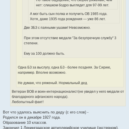
нет: слишком бодро выглядит для 97-99 лет.
А мог быть сын полка и получить ОВ 1985 года.
Хотя, даже 1935 года рождения — уже 86 лет.
Две ЗБЗ с паяными ушами! Невозможно.
При этом отсутствие медали "За безупречную службу" 3
степени.
Ему за 100 должно быть.
Одна БЗ за выслугу, одна БЗ - более поздняя. За Сирию,
например. Вполне возможно.
Не думаю, что ряженый. Нормальный дед.
Ветеран ВОВ и воин-интернационалист(не увидел у него медали от
благодарного афганского народа).
Любопытный факт!
Вот что удалось выяснить по деду (с его слов) -
Родился он в декабре 1927 года.
Образование 10 классов.
Закончил 1 Ленинградское артиллерийское училище (экстерном).