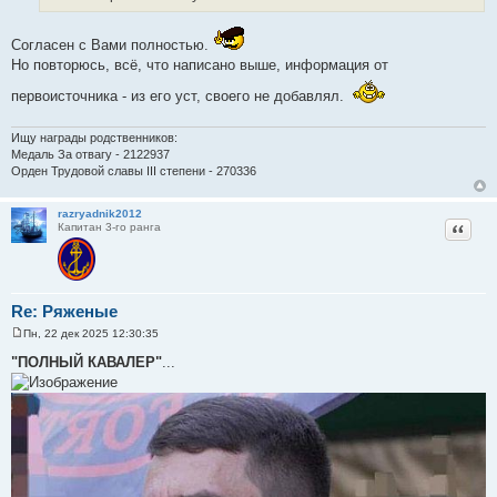
е
н
и
Согласен с Вами полностью.
е
Но повторюсь, всë, что написано выше, информация от
первоисточника - из его уст, своего не добавлял.
Ищу награды родственников:
Медаль За отвагу - 2122937
Орден Трудовой славы III степени - 270336
razryadnik2012
Цитат
Капитан 3-го ранга
Re: Ряженые
Пн, 22 дек 2025 12:30:35
С
о
"ПОЛНЫЙ КАВАЛЕР"
...
о
б
щ
е
н
и
е