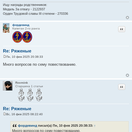
Ищу награды родственников:
Медаль За отвагу - 2122937
Орден Трудовой славы III степени - 270336
фордевинд
Цитат
Капитан 2-го ранга
Re: Ряженые
Пн, 10 фев 2025 20:38:33
С
о
Много вопросов по сему повествованию.
о
б
щ
е
н
Rovmink
и
Цитат
Старшина 1 статьи
е
Re: Ряженые
Вс, 16 фев 2025 08:22:40
С
о
о
фордевинд
писал(а) Пн, 10 фев 2025 20:38:33:
↑
б
Много вопросов по сему повествованию.
щ