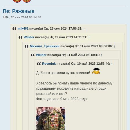
Re: Ряженые
Чт, 26 сен 2024 08:14:48
С
о
о
mik461
писал(а) Ср, 25 сен 2024 17:56:31:
↑
б
щ
Welder
писал(а) Чт, 11 май 2023 14:21:11:
↑
е
н
и
Михаил_Тренихин
писал(а) Чт, 11 май 2023 09:06:06:
↑
е
Welder
писал(а) Чт, 11 май 2023 08:18:41:
↑
Rovmink
писал(а) Ср, 10 май 2023 12:56:40:
↑
Доброго времени суток, коллеги!
Хотелось бы узнать ваше мнение по данному
гражданину, исходя из наград на его груди,
ряженый или нет?
Фото сделано 9 мая 2023 года.