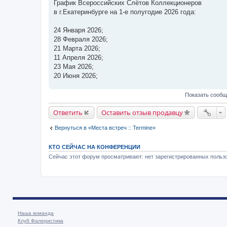
о
График Всероссийских Слётов Коллекционеров
о
в г.Екатеринбурге на 1-е полугодие 2026 года:
б
щ
е
24 Января 2026;
н
и
28 Февраля 2026;
е
21 Марта 2026;
11 Апреля 2026;
23 Мая 2026;
20 Июня 2026;
Показать сообщ
Ответить
Оставить отзыв продавцу
Вернуться в «Места встреч :: Termine»
КТО СЕЙЧАС НА КОНФЕРЕНЦИИ
Сейчас этот форум просматривают: нет зарегистрированных пользо
Наша команда
Клуб Фалеристика