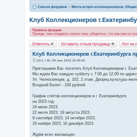
Список форумов
Места встреч коллекционеров, Общие
Клуб Коллекционеров г.Екатеринбу
Правила форума
Прежде, чем создавать новую тему, убедитесь, что она уже не су
Ответить
Оставить отзыв продавцу
Лот не 
Клуб Коллекционеров г.Екатеринбурга п
LD-1
»
Вт, 06 июн 2023 20:49:06
С
о
Приглашаем Вас посетить Клуб Коллекционеров г. Ека
о
Мы ждем Вас каждую субботу с 7:00 до 12:00 по адрес
б
щ
Ул. Челюскинцев, д. 102, 2 этаж, Дворец культуры же
е
Входной Билет - 100 рублей.
н
и
е
График слётов коллекционеров в г. Екатеринбурге.
на 2023 год:
24 июня 2023;
22 июля 2023; 19 августа 2023;
9 сентября 2023; 14 октября 2023;
18 ноября 2023; 16 декабря 2023.
Ждём всех желающих.