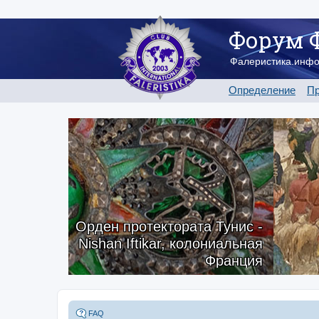
Форум 
Фалеристика.инф
Определение
Пр
Орден протектората Тунис -
Nishan Iftikar, колониальная
Франция
FAQ