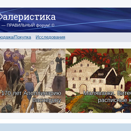
Фалеристика
о — ПРАВИЛЬНЫЙ форум! ©
одажа/Покупка
Исследования
170 лет Аполлинарию
Маляванки. Вите
Васнецову
расписные 