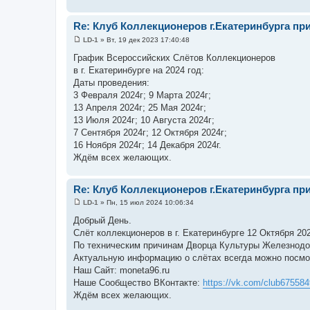
Re: Клуб Коллекционеров г.Екатеринбурга пр
LD-1
»
Вт, 19 дек 2023 17:40:48
С
о
График Всероссийских Слётов Коллекционеров
о
в г. Екатеринбурге на 2024 год:
б
щ
Даты проведения:
е
3 Февраля 2024г; 9 Марта 2024г;
н
и
13 Апреля 2024г; 25 Мая 2024г;
е
13 Июля 2024г; 10 Августа 2024г;
7 Сентября 2024г; 12 Октября 2024г;
16 Ноября 2024г; 14 Декабря 2024г.
Ждём всех желающих.
Re: Клуб Коллекционеров г.Екатеринбурга пр
LD-1
»
Пн, 15 июл 2024 10:06:34
С
о
Добрый День.
о
Слёт коллекционеров в г. Екатеринбурге 12 Октября 202
б
щ
По техническим причинам Дворца Культуры Железнодо
е
Актуальную информацию о слётах всегда можно посмо
н
и
Наш Сайт: moneta96.ru
е
Наше Сообщество ВКонтакте:
https://vk.com/club67558
Ждём всех желающих.