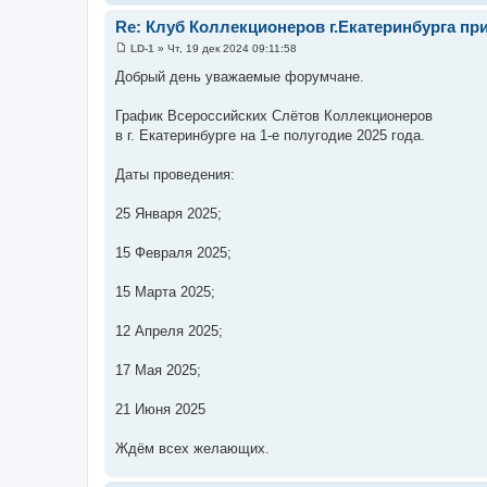
Re: Клуб Коллекционеров г.Екатеринбурга пр
LD-1
»
Чт, 19 дек 2024 09:11:58
С
о
Добрый день уважаемые форумчане.
о
б
щ
График Всероссийских Слётов Коллекционеров
е
в г. Екатеринбурге на 1-е полугодие 2025 года.
н
и
е
Даты проведения:
25 Января 2025;
15 Февраля 2025;
15 Марта 2025;
12 Апреля 2025;
17 Мая 2025;
21 Июня 2025
Ждём всех желающих.