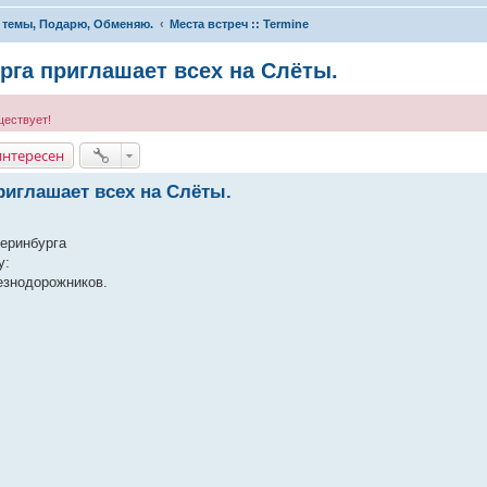
 темы, Подарю, Обменяю.
Места встреч :: Termine
рга приглашает всех на Слёты.
ществует!
интересен
риглашает всех на Слёты.
теринбурга
у:
лезнодорожников.