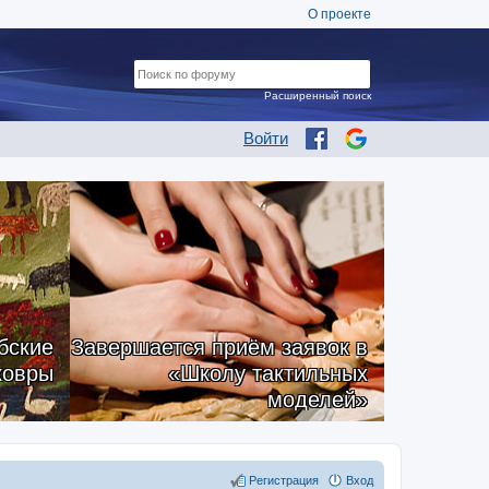
О проекте
Расширенный поиск
Войти
бские
Завершается приём заявок в
ковры
«Школу тактильных
моделей»
Регистрация
Вход