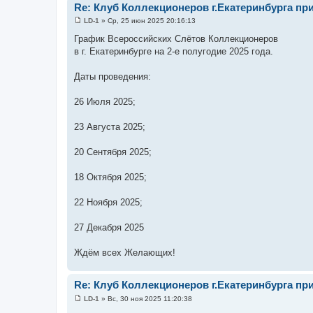
Re: Клуб Коллекционеров г.Екатеринбурга пр
LD-1
»
Ср, 25 июн 2025 20:16:13
С
о
График Всероссийских Слётов Коллекционеров
о
в г. Екатеринбурге на 2-е полугодие 2025 года.
б
щ
е
Даты проведения:
н
и
е
26 Июля 2025;
23 Августа 2025;
20 Сентября 2025;
18 Октября 2025;
22 Ноября 2025;
27 Декабря 2025
Ждём всех Желающих!
Re: Клуб Коллекционеров г.Екатеринбурга пр
LD-1
»
Вс, 30 ноя 2025 11:20:38
С