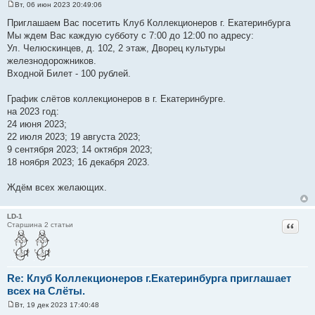
Вт, 06 июн 2023 20:49:06
С
о
Приглашаем Вас посетить Клуб Коллекционеров г. Екатеринбурга
о
Мы ждем Вас каждую субботу с 7:00 до 12:00 по адресу:
б
щ
Ул. Челюскинцев, д. 102, 2 этаж, Дворец культуры
е
железнодорожников.
н
и
Входной Билет - 100 рублей.
е
График слётов коллекционеров в г. Екатеринбурге.
на 2023 год:
24 июня 2023;
22 июля 2023; 19 августа 2023;
9 сентября 2023; 14 октября 2023;
18 ноября 2023; 16 декабря 2023.
Ждём всех желающих.
LD-1
Цитат
Старшина 2 статьи
Re: Клуб Коллекционеров г.Екатеринбурга приглашает
всех на Слёты.
Вт, 19 дек 2023 17:40:48
С