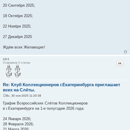
20 Сентября 2025;
18 Октября 2025;
22 Ноября 2025;
27 Декабря 2025
Ждём всех Желающих!
LD-1
Цитат
Старшина 2 статьи
Re: Клуб Коллекционеров г.Екатеринбурга приглашает
всех на Слёты.
Вс, 30 ноя 2025 11:20:38
С
о
График Всероссийских Слётов Коллекционеров
о
в г.Екатеринбурге на 1-е полугодие 2026 года:
б
щ
е
24 Января 2026;
н
и
28 Февраля 2026;
е
21 Марта 2026;