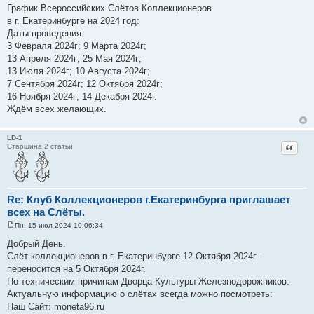
о
График Всероссийских Слётов Коллекционеров
о
в г. Екатеринбурге на 2024 год:
б
щ
Даты проведения:
е
3 Февраля 2024г; 9 Марта 2024г;
н
и
13 Апреля 2024г; 25 Мая 2024г;
е
13 Июля 2024г; 10 Августа 2024г;
7 Сентября 2024г; 12 Октября 2024г;
16 Ноября 2024г; 14 Декабря 2024г.
Ждём всех желающих.
LD-1
Цитат
Старшина 2 статьи
Re: Клуб Коллекционеров г.Екатеринбурга приглашает
всех на Слёты.
Пн, 15 июл 2024 10:06:34
С
о
Добрый День.
о
Слёт коллекционеров в г. Екатеринбурге 12 Октября 2024г -
б
щ
переносится на 5 Октября 2024г.
е
По техническим причинам Дворца Культуры Железнодорожников.
н
и
Актуальную информацию о слётах всегда можно посмотреть:
е
Наш Сайт: moneta96.ru