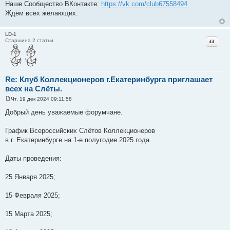
Наше Сообщество ВКонтакте:
https://vk.com/club67558494
Ждём всех желающих.
LD-1
Цитат
Старшина 2 статьи
Re: Клуб Коллекционеров г.Екатеринбурга приглашает
всех на Слёты.
Чт, 19 дек 2024 09:11:58
С
о
Добрый день уважаемые форумчане.
о
б
щ
График Всероссийских Слётов Коллекционеров
е
в г. Екатеринбурге на 1-е полугодие 2025 года.
н
и
е
Даты проведения:
25 Января 2025;
15 Февраля 2025;
15 Марта 2025;