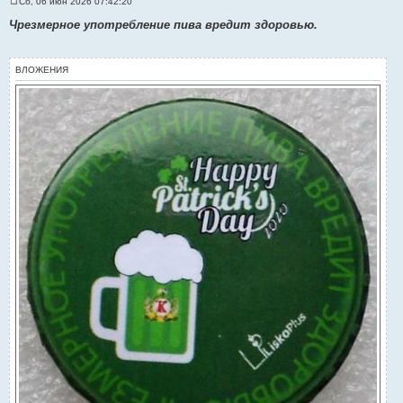
Сб, 06 июн 2026 07:42:20
С
о
Чрезмерное употребление пива вредит здоровью.
о
б
щ
е
ВЛОЖЕНИЯ
н
и
е