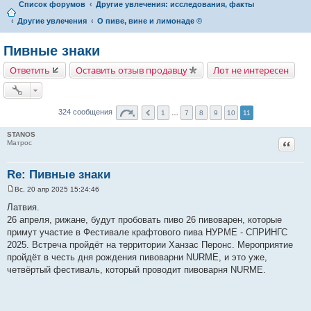
Список форумов
Другие увлечения: исследования, факты
Другие увлечения
О пиве, вине и лимонаде ©
Пивные знаки
Ответить
Оставить отзыв продавцу
Лот не интересен
324 сообщения
1
…
7
8
9
10
11
STANOS
Цитат
Матрос
Re: Пивные знаки
Вс, 20 апр 2025 15:24:46
С
о
Латвия.
о
26 апреля, рижане, будут пробовать пиво 26 пивоварен, которые
б
щ
примут участие в Фестивале крафтового пива НУРМЕ - СПРИНГС
е
2025. Встреча пройдёт на территории Ханзас Перонс. Мероприятие
н
и
пройдёт в честь дня рождения пивоварни NURME, и это уже,
е
четвёртый фестиваль, который проводит пивоварня NURME.