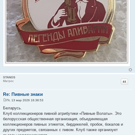
STANOS
Цитат
Матрос
Re: Пивные знаки
Пт, 13 мар 2026 16:38:53
С
о
Беларусь.
о
Клуб коллекционеров пивной атрибутики «Пивные Волаты». Это
б
щ
белорусская общественная организация, объединяющая
е
коллекционеров пивных этикеток, бирдекелей, пробок, бокалов и
н
и
других предметов, связанных с пивом. Клуб также организует
е