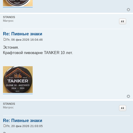
STANOS
Цитат
Матрос
Re: Пивные знаки
Пт, 06 фев 2026 16:04:46
С
о
Эстония.
о
Крафтовой пивоварне TANKER 10 лет.
б
щ
е
н
и
е
STANOS
Цитат
Матрос
Re: Пивные знаки
Пт, 20 фев 2026 21:03:05
С
о