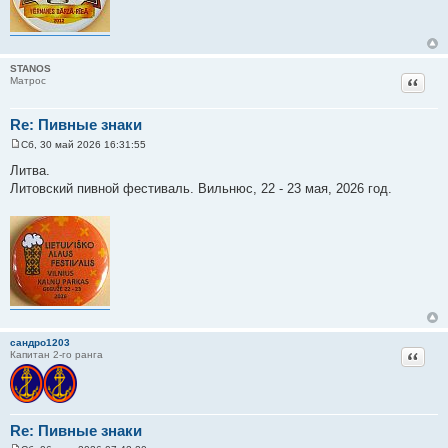
STANOS
Цитат
Матрос
Re: Пивные знаки
Сб, 30 май 2026 16:31:55
С
о
Литва.
о
Литовский пивной фестиваль. Вильнюс, 22 - 23 мая, 2026 год.
б
щ
е
н
и
е
сандро1203
Цитат
Капитан 2-го ранга
Re: Пивные знаки