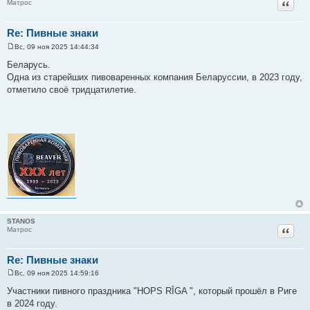
Цитат
Матрос
Re: Пивные знаки
Вс, 09 ноя 2025 14:44:34
С
о
Беларусь.
о
Одна из старейших пивоваренных компания Беларуссии, в 2023 году,
б
щ
отметило своё тридцатилетие.
е
н
и
е
STANOS
Цитат
Матрос
Re: Пивные знаки
Вс, 09 ноя 2025 14:59:16
С
о
Участники пивного праздника "HOPS RĪGA ", который прошёл в Риге
о
в 2024 году.
б