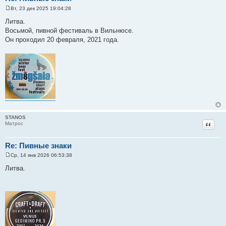
Вт, 23 дек 2025 19:04:28
С
о
Литва.
о
Восьмой, пивной фестиваль в Вильнюсе.
б
щ
Он проходил 20 февраля, 2021 года.
е
н
и
е
STANOS
Цитат
Матрос
Re: Пивные знаки
Ср, 14 янв 2026 06:53:38
С
о
Литва.
о
б
щ
е
н
и
е