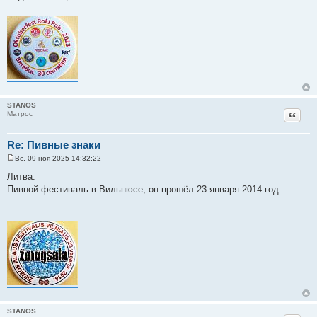
е
STANOS
Цитат
Матрос
Re: Пивные знаки
Вс, 09 ноя 2025 14:32:22
С
о
Литва.
о
Пивной фестиваль в Вильнюсе, он прошёл 23 января 2014 год.
б
щ
е
н
и
е
STANOS