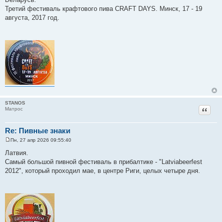
о
Третий фестиваль крафтового пива CRAFT DAYS. Минск, 17 - 19
б
щ
августа, 2017 год.
е
н
и
е
STANOS
Цитат
Матрос
Re: Пивные знаки
Пн, 27 апр 2026 09:55:40
С
о
Латвия.
о
Самый большой пивной фестиваль в прибалтике - "Latviabeerfest
б
щ
2012", который проходил мае, в центре Риги, целых четыре дня.
е
н
и
е