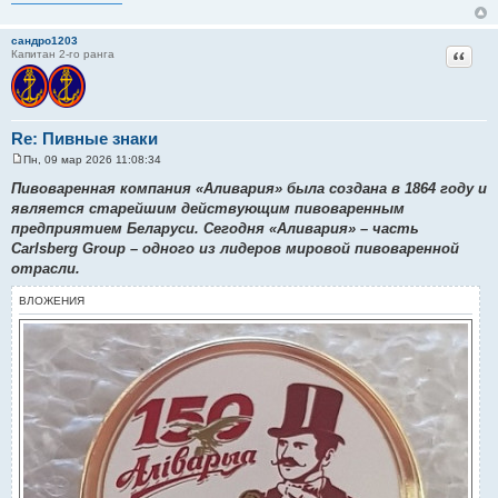
сандро1203
Цитат
Капитан 2-го ранга
Re: Пивные знаки
Пн, 09 мар 2026 11:08:34
С
о
Пивоваренная компания «Аливария» была создана в 1864 году и
о
является старейшим действующим пивоваренным
б
щ
предприятием Беларуси. Сегодня «Аливария» – часть
е
Carlsberg Group – одного из лидеров мировой пивоваренной
н
и
отрасли.
е
ВЛОЖЕНИЯ