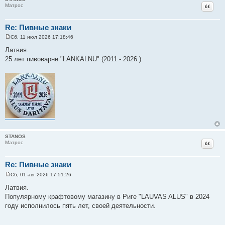
Цитат
Матрос
Re: Пивные знаки
Сб, 11 июл 2026 17:18:46
С
о
Латвия.
о
25 лет пивоварне "LANKALNU" (2011 - 2026.)
б
щ
е
н
и
е
STANOS
Цитат
Матрос
Re: Пивные знаки
Сб, 01 авг 2026 17:51:26
С
о
Латвия.
о
Популярному крафтовому магазину в Риге "LAUVAS ALUS" в 2024
б
щ
году исполнилось пять лет, своей деятельности.
е
н
и