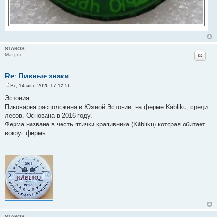
STANOS
Цитат
Матрос
Re: Пивные знаки
Вс, 14 июн 2026 17:12:56
С
о
Эстония.
о
Пивоварня расположена в Южной Эстонии, на ферме Käbliku, среди
б
щ
лесов. Основана в 2016 году.
е
Ферма названа в честь птички крапивника (Käbliku) которая обитает
н
и
вокруг фермы.
е
STANOS