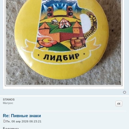
STANOS
Цитат
Матрос
Re: Пивные знаки
Пн, 06 апр 2026 06:15:21
С
о
Беларусь.