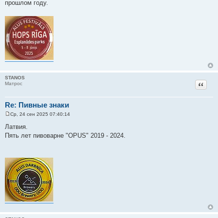
прошлом году.
STANOS
Цитат
Матрос
Re: Пивные знаки
Ср, 24 сен 2025 07:40:14
С
о
Латвия.
о
Пять лет пивоварне "OPUS" 2019 - 2024.
б
щ
е
н
и
е