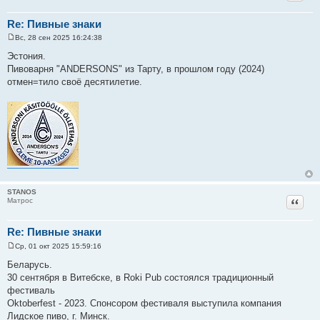
Re: Пивные знаки
Вс, 28 сен 2025 16:24:38
С
о
Эстония.
о
Пивоварня "ANDERSONS" из Тарту, в прошлом году (2024)
б
щ
отмен=тило своё десятилетие.
е
н
и
е
STANOS
Цитат
Матрос
Re: Пивные знаки
Ср, 01 окт 2025 15:59:16
С
о
Беларусь.
о
30 сентября в Витебске, в Roki Pub состоялся традиционный
б
щ
фестиваль
е
Oktoberfest - 2023. Спонсором фестиваля выступила компания
н
и
Лидское пиво, г. Минск.