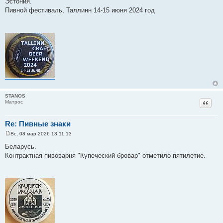
Эстония.
о
Пивной фестиваль, Таллинн 14-15 июня 2024 год
б
щ
е
н
и
е
STANOS
Цитат
Матрос
Re: Пивные знаки
Вс, 08 мар 2026 13:11:13
С
о
Беларусь.
о
Контрактная пивоварня "Купеческий бровар" отметило пятилетие.
б
щ
е
н
и
е