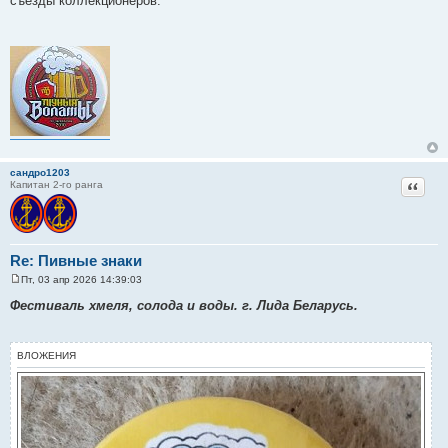
съезды коллекционеров.
сандро1203
Цитат
Капитан 2-го ранга
Re: Пивные знаки
Пт, 03 апр 2026 14:39:03
С
о
Фестиваль хмеля, солода и воды. г. Лида Беларусь.
о
б
щ
е
ВЛОЖЕНИЯ
н
и
е