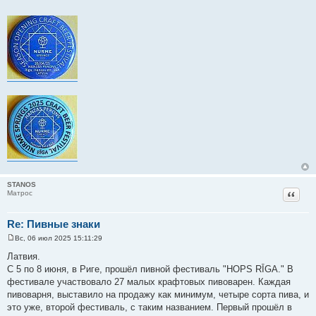
STANOS
Цитат
Матрос
Re: Пивные знаки
Вс, 06 июл 2025 15:11:29
С
о
Латвия.
о
С 5 по 8 июня, в Риге, прошёл пивной фестиваль "HOPS RĪGA." В
б
щ
фестивале участвовало 27 малых крафтовых пивоварен. Каждая
е
пивоварня, выставило на продажу как минимум, четыре сорта пива, и
н
и
это уже, второй фестиваль, с таким названием. Первый прошёл в
е