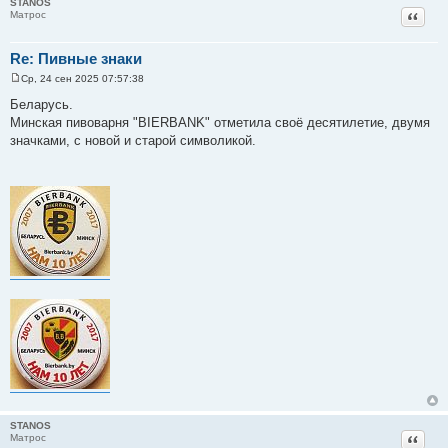
STANOS
Цитат
Матрос
Re: Пивные знаки
Ср, 24 сен 2025 07:57:38
С
о
Беларусь.
о
Минская пивоварня "BIERBANK" отметила своё десятилетие, двумя
б
щ
значками, с новой и старой символикой.
е
н
и
е
STANOS
Цитат
Матрос