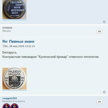
е
STANOS
Цитат
Матрос
Re: Пивные знаки
Вс, 08 мар 2026 13:11:13
С
о
Беларусь.
о
Контрактная пивоварня "Купеческий бровар" отметило пятилетие.
б
щ
е
н
и
е
сандро1203
Цитат
Капитан 2-го ранга