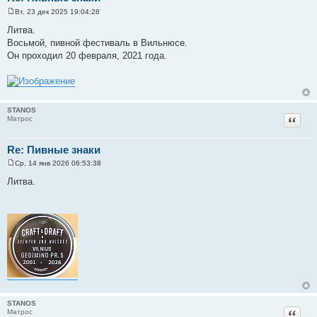
Вт, 23 дек 2025 19:04:28
С
о
Литва.
о
Восьмой, пивной фестиваль в Вильнюсе.
б
щ
Он проходил 20 февраля, 2021 года.
е
н
и
е
STANOS
Цитат
Матрос
Re: Пивные знаки
Ср, 14 янв 2026 06:53:38
С
о
Литва.
о
б
щ
е
н
и
е
STANOS
Цитат
Матрос