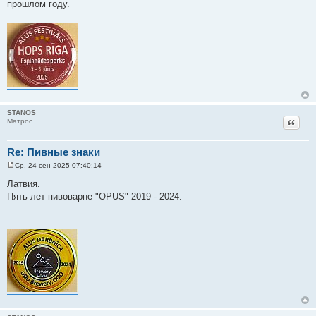
прошлом году.
STANOS
Цитат
Матрос
Re: Пивные знаки
Ср, 24 сен 2025 07:40:14
С
о
Латвия.
о
Пять лет пивоварне "OPUS" 2019 - 2024.
б
щ
е
н
и
е