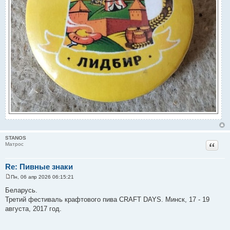
STANOS
Цитат
Матрос
Re: Пивные знаки
Пн, 06 апр 2026 06:15:21
С
о
Беларусь.
о
Третий фестиваль крафтового пива CRAFT DAYS. Минск, 17 - 19
б
щ
августа, 2017 год.
е
н
и