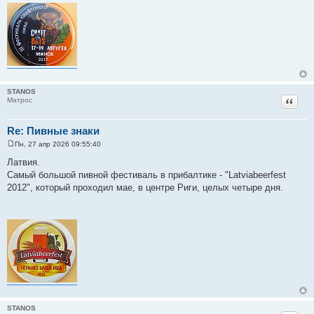
е
STANOS
Цитат
Матрос
Re: Пивные знаки
Пн, 27 апр 2026 09:55:40
С
о
Латвия.
о
Самый большой пивной фестиваль в прибалтике - "Latviabeerfest
б
щ
2012", который проходил мае, в центре Риги, целых четыре дня.
е
н
и
е
STANOS