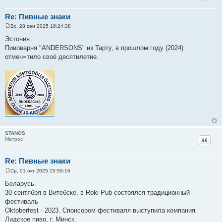
Re: Пивные знаки
Вс, 28 сен 2025 16:24:38
С
о
Эстония.
о
Пивоварня "ANDERSONS" из Тарту, в прошлом году (2024)
б
щ
отмен=тило своё десятилетие.
е
н
и
е
STANOS
Цитат
Матрос
Re: Пивные знаки
Ср, 01 окт 2025 15:59:16
С
о
Беларусь.
о
30 сентября в Витебске, в Roki Pub состоялся традиционный
б
щ
фестиваль
е
Oktoberfest - 2023. Спонсором фестиваля выступила компания
н
и
Лидское пиво, г. Минск.