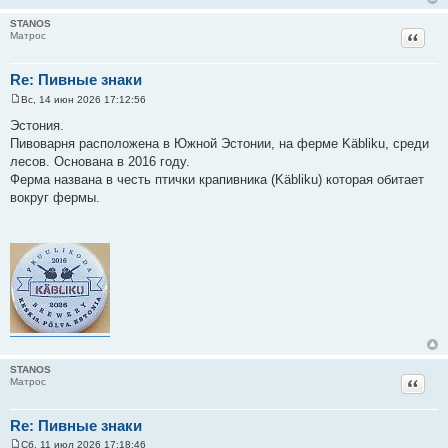
STANOS
Цитат
Матрос
Re: Пивные знаки
Вс, 14 июн 2026 17:12:56
С
о
Эстония.
о
Пивоварня расположена в Южной Эстонии, на ферме Käbliku, среди
б
щ
лесов. Основана в 2016 году.
е
Ферма названа в честь птички крапивника (Käbliku) которая обитает
н
и
вокруг фермы.
е
STANOS
Цитат
Матрос
Re: Пивные знаки
Сб, 11 июл 2026 17:18:46