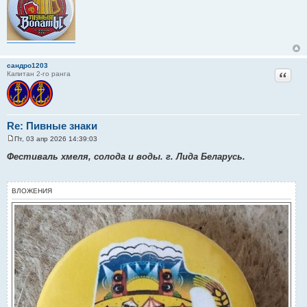
сандро1203
Цитат
Капитан 2-го ранга
Re: Пивные знаки
Пт, 03 апр 2026 14:39:03
С
о
Фестиваль хмеля, солода и воды. г. Лида Беларусь.
о
б
щ
е
ВЛОЖЕНИЯ
н
и
е