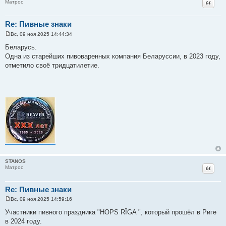
Цитат
Матрос
Re: Пивные знаки
Вс, 09 ноя 2025 14:44:34
С
о
Беларусь.
о
Одна из старейших пивоваренных компания Беларуссии, в 2023 году,
б
щ
отметило своё тридцатилетие.
е
н
и
е
STANOS
Цитат
Матрос
Re: Пивные знаки
Вс, 09 ноя 2025 14:59:16
С
о
Участники пивного праздника "HOPS RĪGA ", который прошёл в Риге
о
в 2024 году.
б