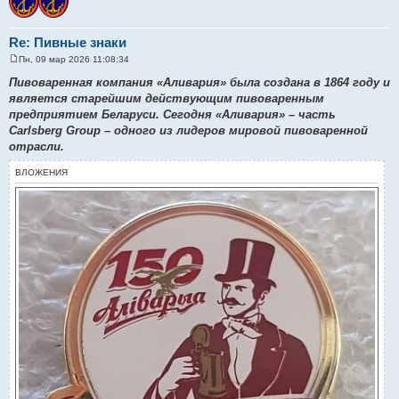
Re: Пивные знаки
Пн, 09 мар 2026 11:08:34
С
о
Пивоваренная компания «Аливария» была создана в 1864 году и
о
является старейшим действующим пивоваренным
б
щ
предприятием Беларуси. Сегодня «Аливария» – часть
е
Carlsberg Group – одного из лидеров мировой пивоваренной
н
и
отрасли.
е
ВЛОЖЕНИЯ