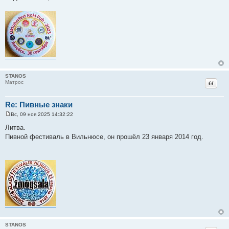
е
STANOS
Цитат
Матрос
Re: Пивные знаки
Вс, 09 ноя 2025 14:32:22
С
о
Литва.
о
Пивной фестиваль в Вильнюсе, он прошёл 23 января 2014 год.
б
щ
е
н
и
е
STANOS