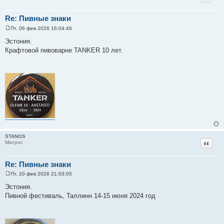
Re: Пивные знаки
Пт, 06 фев 2026 16:04:46
С
о
Эстония.
о
Крафтовой пивоварне TANKER 10 лет.
б
щ
е
н
и
е
STANOS
Цитат
Матрос
Re: Пивные знаки
Пт, 20 фев 2026 21:03:05
С
о
Эстония.
о
Пивной фестиваль, Таллинн 14-15 июня 2024 год
б
щ
е
н
и