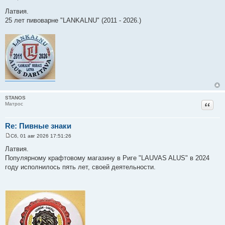
С
о
Латвия.
о
25 лет пивоварне "LANKALNU" (2011 - 2026.)
б
щ
е
н
и
е
STANOS
Цитат
Матрос
Re: Пивные знаки
Сб, 01 авг 2026 17:51:26
С
о
Латвия.
о
Популярному крафтовому магазину в Риге "LAUVAS ALUS" в 2024
б
щ
году исполнилось пять лет, своей деятельности.
е
н
и
е