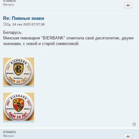
STANOS
Цитат
Матрос
Re: Пивные знаки
Ср, 24 сен 2025 07:57:38
С
о
Беларусь.
о
Минская пивоварня "BIERBANK" отметила своё десятилетие, двумя
б
щ
значками, с новой и старой символикой.
е
н
и
е
STANOS
Цитат
Матрос