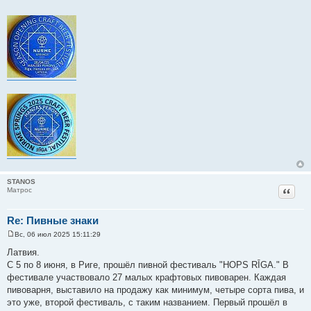
STANOS
Цитат
Матрос
Re: Пивные знаки
Вс, 06 июл 2025 15:11:29
С
о
Латвия.
о
С 5 по 8 июня, в Риге, прошёл пивной фестиваль "HOPS RĪGA." В
б
щ
фестивале участвовало 27 малых крафтовых пивоварен. Каждая
е
пивоварня, выставило на продажу как минимум, четыре сорта пива, и
н
и
это уже, второй фестиваль, с таким названием. Первый прошёл в
е