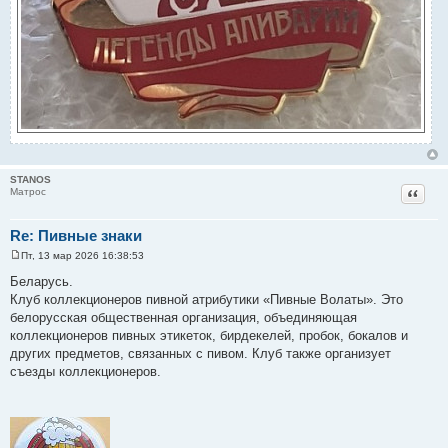
STANOS
Цитат
Матрос
Re: Пивные знаки
Пт, 13 мар 2026 16:38:53
С
о
Беларусь.
о
Клуб коллекционеров пивной атрибутики «Пивные Волаты». Это
б
щ
белорусская общественная организация, объединяющая
е
коллекционеров пивных этикеток, бирдекелей, пробок, бокалов и
н
и
других предметов, связанных с пивом. Клуб также организует
е
съезды коллекционеров.