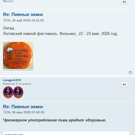
Цитат
Матрос
Re: Пивные знаки
Сб, 30 май 2026 16:31:55
С
о
Литва.
о
Литовский пивной фестиваль. Вильнюс, 22 - 23 мая, 2026 год.
б
щ
е
н
и
е
сандро1203
Цитат
Капитан 2-го ранга
Re: Пивные знаки
Сб, 06 июн 2026 07:42:20
С
о
Чрезмерное употребление пива вредит здоровью.
о
б
щ
е