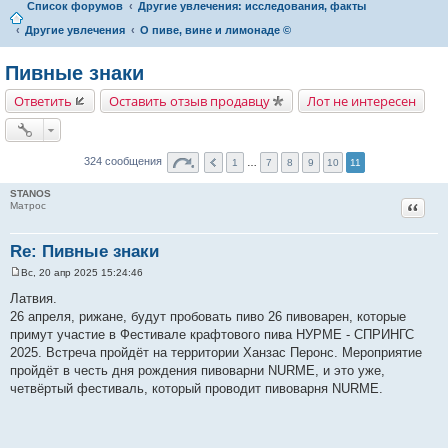
Список форумов
Другие увлечения: исследования, факты
Другие увлечения
О пиве, вине и лимонаде ©
Пивные знаки
Ответить
Оставить отзыв продавцу
Лот не интересен
324 сообщения
1
…
7
8
9
10
11
STANOS
Цитат
Матрос
Re: Пивные знаки
Вс, 20 апр 2025 15:24:46
С
о
Латвия.
о
26 апреля, рижане, будут пробовать пиво 26 пивоварен, которые
б
щ
примут участие в Фестивале крафтового пива НУРМЕ - СПРИНГС
е
2025. Встреча пройдёт на территории Ханзас Перонс. Мероприятие
н
и
пройдёт в честь дня рождения пивоварни NURME, и это уже,
е
четвёртый фестиваль, который проводит пивоварня NURME.