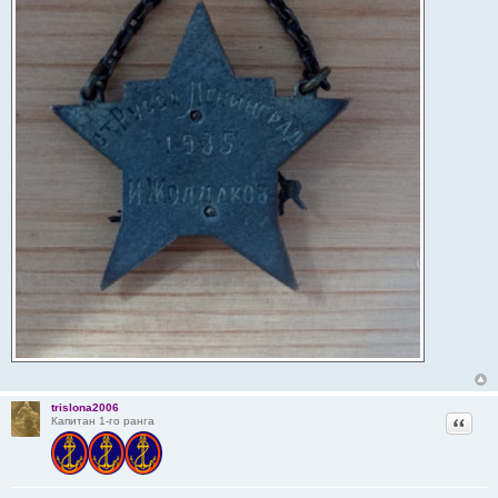
trislona2006
Цитат
Капитан 1-го ранга