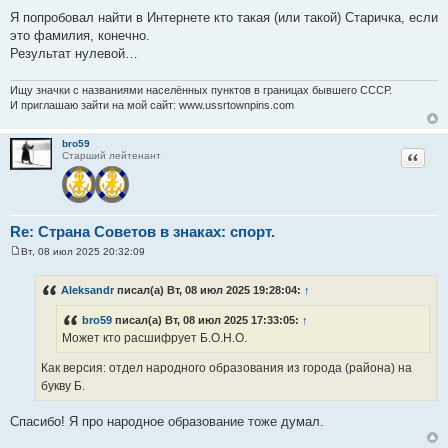
Я попробовал найти в Интернете кто такая (или такой) Старичка, если
это фамилия, конечно.
Результат нулевой…
Ищу значки с названиями населённых пунктов в границах бывшего СССР.
И приглашаю зайти на мой сайт: www.ussrtownpins.com
bro59
Цитат
Старший лейтенант
Re: Страна Советов в знаках: спорт.
Вт, 08 июл 2025 20:32:09
С
о
о
Aleksandr
писал(а) Вт, 08 июл 2025 19:28:04:
↑
б
щ
bro59
писал(а) Вт, 08 июл 2025 17:33:05:
↑
е
н
Может кто расшифрует Б.О.Н.О.
и
е
Как версия: отдел народного образования из города (района) на
букву Б.
Спасибо! Я про народное образование тоже думал.