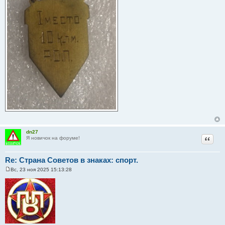
dn27
Цитат
Я новичок на форуме!
Re: Страна Советов в знаках: спорт.
Вс, 23 ноя 2025 15:13:28
С
о
о
б
щ
е
н
и
е