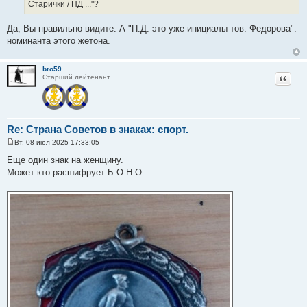
Старички / ПД ..."?
Да, Вы правильно видите. А "П.Д. это уже инициалы тов. Федорова".
номинанта этого жетона.
bro59
Цитат
Старший лейтенант
Re: Страна Советов в знаках: спорт.
Вт, 08 июл 2025 17:33:05
С
о
Еще один знак на женщину.
о
Может кто расшифрует Б.О.Н.О.
б
щ
е
н
и
е