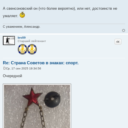
А свенсоновский он (что более вероятно), или нет, достоинств не
умаляет.
С уважением, Александр.
bro59
Цитат
Старший лейтенант
Re: Страна Советов в знаках: спорт.
Ср, 17 сен 2025 19:34:56
С
о
Очередной
о
б
щ
е
н
и
е