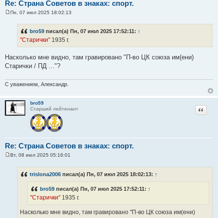
Re: Страна Советов в знаках: спорт.
Пн, 07 июл 2025 18:02:13
С
о
о
bro59
писал(а) Пн, 07 июл 2025 17:52:11:
↑
б
"Старички"
1935 г.
щ
е
н
Насколько мне видно, там гравировано "П-во ЦК союза им(ени)
и
е
Старички / ПД ..."?
С уважением, Александр.
bro59
Цитат
Старший лейтенант
Re: Страна Советов в знаках: спорт.
Вт, 08 июл 2025 05:16:01
С
о
о
trislona2006
писал(а) Пн, 07 июл 2025 18:02:13:
↑
б
щ
bro59
писал(а) Пн, 07 июл 2025 17:52:11:
↑
е
н
"Старички"
1935 г.
и
е
Насколько мне видно, там гравировано "П-во ЦК союза им(ени)