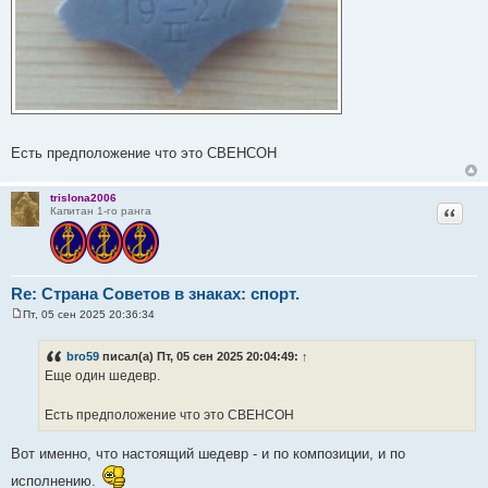
Есть предположение что это СВЕНСОН
trislona2006
Цитат
Капитан 1-го ранга
Re: Страна Советов в знаках: спорт.
Пт, 05 сен 2025 20:36:34
С
о
о
bro59
писал(а) Пт, 05 сен 2025 20:04:49:
↑
б
Еще один шедевр.
щ
е
н
Есть предположение что это СВЕНСОН
и
е
Вот именно, что настоящий шедевр - и по композиции, и по
исполнению.