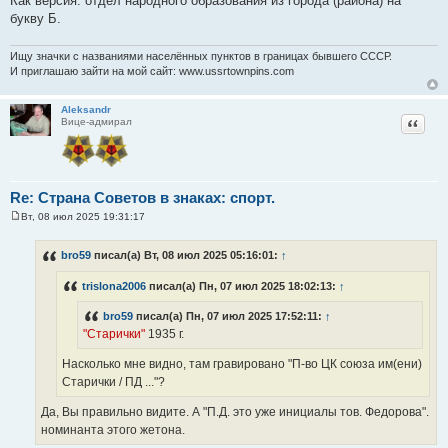
Как версия: отдел народного образования из города (района) на
и
е
букву Б.
Ищу значки с названиями населённых пунктов в границах бывшего СССР.
И приглашаю зайти на мой сайт: www.ussrtownpins.com
Aleksandr
Цитат
Вице-адмирал
Re: Страна Советов в знаках: спорт.
Вт, 08 июл 2025 19:31:17
С
о
о
bro59
писал(а) Вт, 08 июл 2025 05:16:01:
↑
б
щ
trislona2006
писал(а) Пн, 07 июл 2025 18:02:13:
↑
е
н
и
bro59
писал(а) Пн, 07 июл 2025 17:52:11:
↑
е
"Старички"
1935 г.
Насколько мне видно, там гравировано "П-во ЦК союза им(ени)
Старички / ПД ..."?
Да, Вы правильно видите. А "П.Д. это уже инициалы тов. Федорова".
номинанта этого жетона.