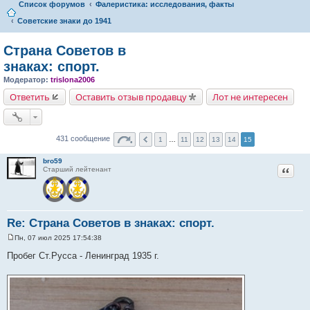
Список форумов
Фалеристика: исследования, факты
Советские знаки до 1941
Страна Советов в
знаках: спорт.
Модератор:
trislona2006
Ответить
Оставить отзыв продавцу
Лот не интересен
431 сообщение
1
…
11
12
13
14
15
bro59
Цитат
Старший лейтенант
Re: Страна Советов в знаках: спорт.
Пн, 07 июл 2025 17:54:38
С
о
Пробег Ст.Русса - Ленинград 1935 г.
о
б
щ
е
н
и