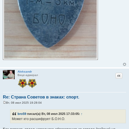
Aleksandr
Цитат
Вице-адмирал
Re: Страна Советов в знаках: спорт.
Вт, 08 июл 2025 19:28:04
С
о
о
bro59
писал(а) Вт, 08 июл 2025 17:33:05:
↑
б
Может кто расшифрует Б.О.Н.О.
щ
е
н