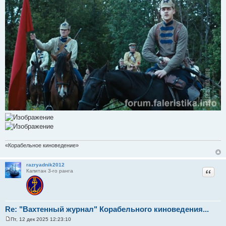
«Корабельное киноведение»
razryadnik2012
Цитат
Капитан 3-го ранга
Re: "Вахтенный журнал" Корабельного киноведения...
Пт, 12 дек 2025 12:23:10
С