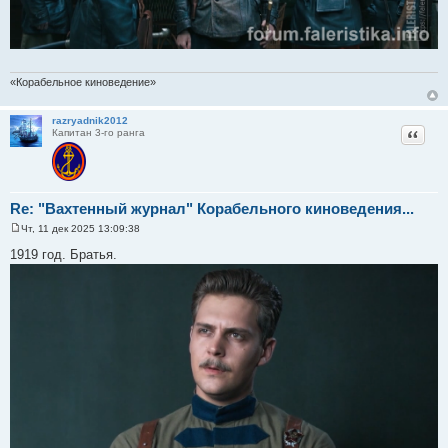
«Корабельное киноведение»
razryadnik2012
Цитат
Капитан 3-го ранга
Re: "Вахтенный журнал" Корабельного киноведения...
Чт, 11 дек 2025 13:09:38
С
о
1919 год. Братья.
о
б
щ
е
н
и
е