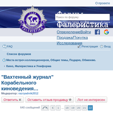
О проекте
Форум
Фалеристика
Фалеристика.инфо —
Расширенный поиск
ПРАВИЛЬНЫЙ форум! ©
Определение
Войти
Продажа/Покупка
Исследования
FAQ
Регистрация
Вход
Список форумов
Места встреч коллекционеров, Общие темы, Подарю, Обменяю.
Кино, Фалеристика и Униформа
"Вахтенный журнал"
Корабельного
киноведения...
Модератор:
razryadnik2012
Ответить
Оставить отзыв продавцу
Лот не интересен
640 сообщений
1
…
18
19
20
21
22