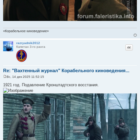
«Корабельное киноведение»
razryadnik2012
Цитат
Капитан 3-го ранга
Re: "Вахтенный журнал" Корабельного киноведения...
Вс, 14 дек 2025 11:52:15
С
о
1921 год. Подавление Кронштадтского восстания.
о
б
щ
е
н
и
е