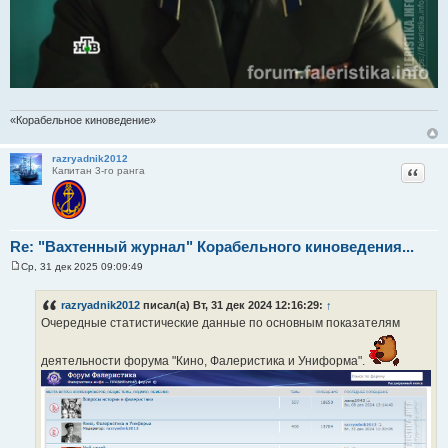
«Корабельное киноведение»
razryadnik2012
Цитат
Капитан 3-го ранга
Re: "Вахтенный журнал" Корабельного киноведения...
Ср, 31 дек 2025 09:09:49
С
о
о
razryadnik2012
писал(а) Вт, 31 дек 2024 12:16:29:
↑
б
Очередные статистические данные по основным показателям
щ
е
н
и
деятельности форума "Кино, Фалеристика и Униформа".
е