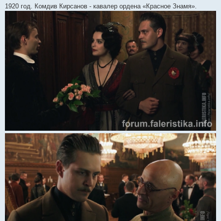
о
1920 год. Комдив Кирсанов - кавалер ордена «Красное Знамя».
о
б
щ
е
н
и
е