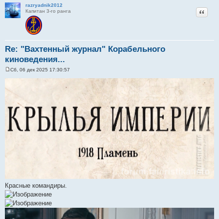
razryadnik2012
Цитат
Капитан 3-го ранга
Re: "Вахтенный журнал" Корабельного
киноведения...
Сб, 06 дек 2025 17:30:57
С
о
о
б
щ
е
н
и
е
Красные командиры.