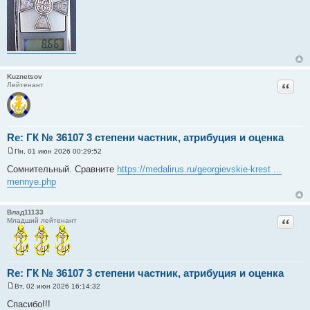
Kuznetsov
Цитат
Лейтенант
Re: ГК № 36107 3 степени частник, атрибуция и оценка
Пн, 01 июн 2026 00:29:52
С
о
Сомнительный. Сравните
https://medalirus.ru/georgievskie-krest ...
о
mennye.php
б
щ
е
н
Влад11133
и
Цитат
Младший лейтенант
е
Re: ГК № 36107 3 степени частник, атрибуция и оценка
Вт, 02 июн 2026 16:14:32
С
о
Спасибо!!!
о