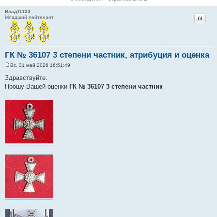
Влад11133
Цитат
Младший лейтенант
ГК № 36107 3 степени частник, атрибуция и оценка
Вс, 31 май 2026 16:51:49
С
о
Здравствуйте.
о
Прошу Вашей оценки
ГК № 36107 3 степени частник
б
щ
е
н
и
е