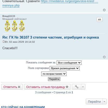
Сомнительный. Сравните
https://medalirus.ru/georgievskie-krest ...
о
mennye.php
б
щ
е
н
Влад11133
и
Цитат
Младший лейтенант
е
Re: ГК № 36107 3 степени частник, атрибуция и оценка
Вт, 02 июн 2026 16:14:32
С
о
Спасибо!!!
о
б
щ
е
н
Показать сообщения за:
и
е
Поле сортировки
Ответить
Оставить отзыв продавцу
3 сообщения • Страница
1
из
1
Перейти
КТО СЕЙЧАС НА КОНФЕРЕНЦИИ