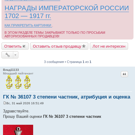
НАГРАДЫ ИМПЕРАТОРСКОЙ РОССИИ
1702 — 1917 гг.
КАК ПРИКРЕПИТЬ КАРТИНКИ
.
В ЭТОМ РАЗДЕЛЕ ТЕМЫ ЗАКРЫВАЮТ ТОЛЬКО ПО ПРОСЬБАМ
АВТОРИЗОВАННЫХ ПРОДАВЦОВ!
Ответить
Оставить отзыв продавцу
Лот не интересен
3 сообщения • Страница
1
из
1
Влад11133
Цитат
Младший лейтенант
ГК № 36107 3 степени частник, атрибуция и оценка
Вс, 31 май 2026 16:51:49
С
о
Здравствуйте.
о
Прошу Вашей оценки
ГК № 36107 3 степени частник
б
щ
е
н
и
е