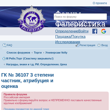
О проекте
Форум
Фалеристика
Фалеристика.инфо —
Расширенный поиск
ПРАВИЛЬНЫЙ форум! ©
Определение
Войти
Продажа/Покупка
Исследования
FAQ
Регистрация
Вход
Список форумов
Торги
Универсам Volly
III Рейх.Торг (Свастику закрывать!)
Награды, знаки и т.д. РИ. Определение. Цена
ГК № 36107 3 степени
частник, атрибуция и
оценка
Правила форума
Российская империя
Правильно сформулируйте вопрос и НЕПРЕМЕННО поставьте качественные
крупные изображения!
Продажа предметов по данной теме